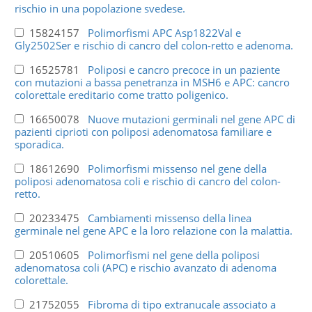
rischio in una popolazione svedese.
15824157
Polimorfismi APC Asp1822Val e
Gly2502Ser e rischio di cancro del colon-retto e adenoma.
16525781
Poliposi e cancro precoce in un paziente
con mutazioni a bassa penetranza in MSH6 e APC: cancro
colorettale ereditario come tratto poligenico.
16650078
Nuove mutazioni germinali nel gene APC di
pazienti ciprioti con poliposi adenomatosa familiare e
sporadica.
18612690
Polimorfismi missenso nel gene della
poliposi adenomatosa coli e rischio di cancro del colon-
retto.
20233475
Cambiamenti missenso della linea
germinale nel gene APC e la loro relazione con la malattia.
20510605
Polimorfismi nel gene della poliposi
adenomatosa coli (APC) e rischio avanzato di adenoma
colorettale.
21752055
Fibroma di tipo extranucale associato a