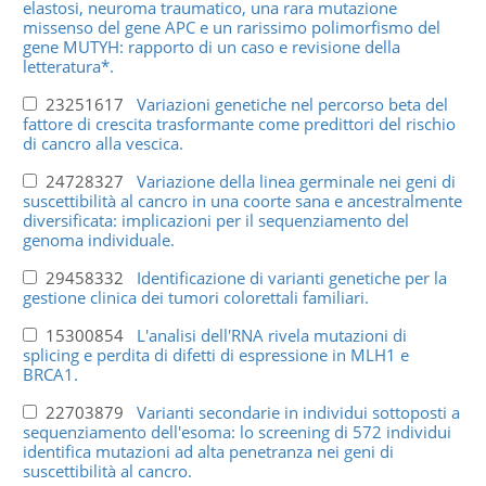
elastosi, neuroma traumatico, una rara mutazione
missenso del gene APC e un rarissimo polimorfismo del
gene MUTYH: rapporto di un caso e revisione della
letteratura*.
23251617
Variazioni genetiche nel percorso beta del
fattore di crescita trasformante come predittori del rischio
di cancro alla vescica.
24728327
Variazione della linea germinale nei geni di
suscettibilità al cancro in una coorte sana e ancestralmente
diversificata: implicazioni per il sequenziamento del
genoma individuale.
29458332
Identificazione di varianti genetiche per la
gestione clinica dei tumori colorettali familiari.
15300854
L'analisi dell'RNA rivela mutazioni di
splicing e perdita di difetti di espressione in MLH1 e
BRCA1.
22703879
Varianti secondarie in individui sottoposti a
sequenziamento dell'esoma: lo screening di 572 individui
identifica mutazioni ad alta penetranza nei geni di
suscettibilità al cancro.