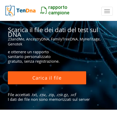
rapporto
Inter
campione
Scarica il file dei dati del test sul
DNA
23andMe, AncestryDNA, FamilyTreeDNA, MyHeritage,
Genotek
e ottenere un rapporto
sanitario personalizzato
gratuito, senza registrazione.
Carica il file
File accettati .txt, .csv, .zip, .csv.gz, .vcf
I dati dei file non sono memorizzati sul server