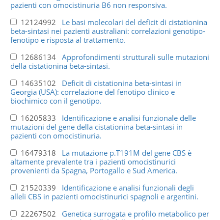
pazienti con omocistinuria B6 non responsiva.
12124992
Le basi molecolari del deficit di cistationina
beta-sintasi nei pazienti australiani: correlazioni genotipo-
fenotipo e risposta al trattamento.
12686134
Approfondimenti strutturali sulle mutazioni
della cistationina beta-sintasi.
14635102
Deficit di cistationina beta-sintasi in
Georgia (USA): correlazione del fenotipo clinico e
biochimico con il genotipo.
16205833
Identificazione e analisi funzionale delle
mutazioni del gene della cistationina beta-sintasi in
pazienti con omocistinuria.
16479318
La mutazione p.T191M del gene CBS è
altamente prevalente tra i pazienti omocistinurici
provenienti da Spagna, Portogallo e Sud America.
21520339
Identificazione e analisi funzionali degli
alleli CBS in pazienti omocistinurici spagnoli e argentini.
22267502
Genetica surrogata e profilo metabolico per