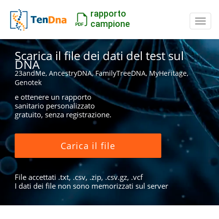
rapporto
Inter
campione
Scarica il file dei dati del test sul
DNA
23andMe, AncestryDNA, FamilyTreeDNA, MyHeritage,
Genotek
e ottenere un rapporto
sanitario personalizzato
gratuito, senza registrazione.
Carica il file
File accettati .txt, .csv, .zip, .csv.gz, .vcf
I dati dei file non sono memorizzati sul server