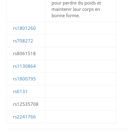
pour perdre du poids et
maintenir leur corps en
bonne forme.
rs1801260
rs708272
rs8061518
rs1130864
rs1800795
rs6131
rs12535708
rs2241766