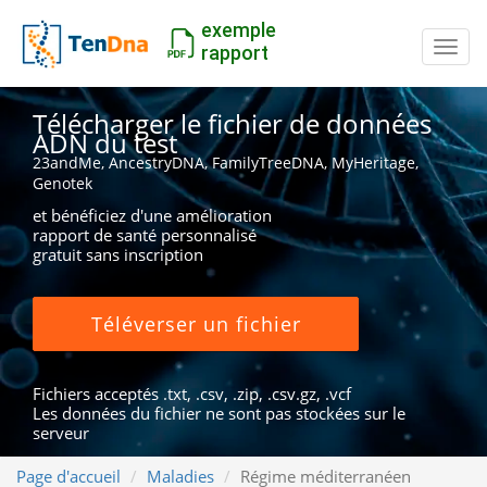
exemple
Inter
rapport
Télécharger le fichier de données
ADN du test
23andMe, AncestryDNA, FamilyTreeDNA, MyHeritage,
Genotek
et bénéficiez d'une amélioration
rapport de santé personnalisé
gratuit sans inscription
Téléverser un fichier
Fichiers acceptés .txt, .csv, .zip, .csv.gz, .vcf
Les données du fichier ne sont pas stockées sur le
serveur
Page d'accueil
Maladies
Régime méditerranéen