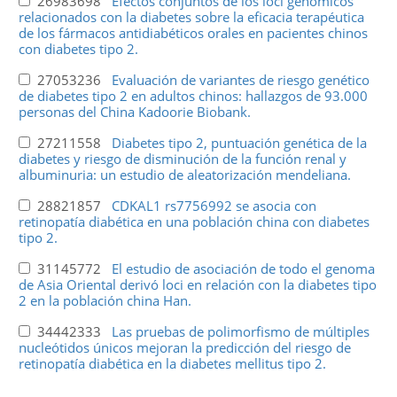
26983698
Efectos conjuntos de los loci genómicos
relacionados con la diabetes sobre la eficacia terapéutica
de los fármacos antidiabéticos orales en pacientes chinos
con diabetes tipo 2.
27053236
Evaluación de variantes de riesgo genético
de diabetes tipo 2 en adultos chinos: hallazgos de 93.000
personas del China Kadoorie Biobank.
27211558
Diabetes tipo 2, puntuación genética de la
diabetes y riesgo de disminución de la función renal y
albuminuria: un estudio de aleatorización mendeliana.
28821857
CDKAL1 rs7756992 se asocia con
retinopatía diabética en una población china con diabetes
tipo 2.
31145772
El estudio de asociación de todo el genoma
de Asia Oriental derivó loci en relación con la diabetes tipo
2 en la población china Han.
34442333
Las pruebas de polimorfismo de múltiples
nucleótidos únicos mejoran la predicción del riesgo de
retinopatía diabética en la diabetes mellitus tipo 2.