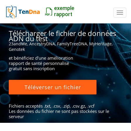
exemple
Inter
rapport
Télécharger le fichier de données
ADN du test
23andMe, AncestryDNA, FamilyTreeDNA, MyHeritage,
Genotek
et bénéficiez d'une amélioration
rapport de santé personnalisé
gratuit sans inscription
Téléverser un fichier
Fichiers acceptés .txt, .csv, .zip, .csv.gz, .vcf
Les données du fichier ne sont pas stockées sur le
serveur