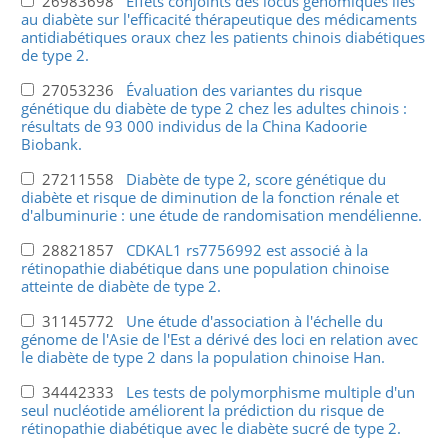
26983698
Effets conjoints des locus génomiques liés
au diabète sur l'efficacité thérapeutique des médicaments
antidiabétiques oraux chez les patients chinois diabétiques
de type 2.
27053236
Évaluation des variantes du risque
génétique du diabète de type 2 chez les adultes chinois :
résultats de 93 000 individus de la China Kadoorie
Biobank.
27211558
Diabète de type 2, score génétique du
diabète et risque de diminution de la fonction rénale et
d'albuminurie : une étude de randomisation mendélienne.
28821857
CDKAL1 rs7756992 est associé à la
rétinopathie diabétique dans une population chinoise
atteinte de diabète de type 2.
31145772
Une étude d'association à l'échelle du
génome de l'Asie de l'Est a dérivé des loci en relation avec
le diabète de type 2 dans la population chinoise Han.
34442333
Les tests de polymorphisme multiple d'un
seul nucléotide améliorent la prédiction du risque de
rétinopathie diabétique avec le diabète sucré de type 2.