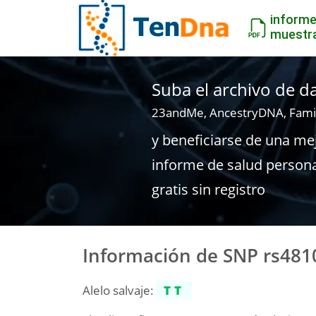
inform
muestr
Suba el archivo de 
23andMe, AncestryDNA, Fami
y beneficiarse de una me
informe de salud person
gratis sin registro
Información de SNP rs481
Alelo salvaje:
TT