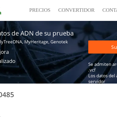
e
PRECIOS
CONVERTIDOR
CONT
a
datos de ADN de su prueba
lyTreeDNA, MyHeritage, Genotek
Su
jora
alizado
Se admiten arch
.vcf
Los datos del
servidor
0485