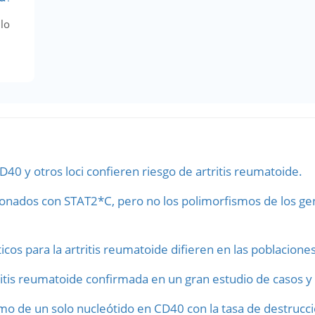
llo
40 y otros loci confieren riesgo de artritis reumatoide.
cionados con STAT2*C, pero no los polimorfismos de los g
icos para la artritis reumatoide difieren en las poblacione
itis reumatoide confirmada en un gran estudio de casos y 
o de un solo nucleótido en CD40 con la tasa de destrucción