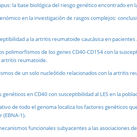
upus: la base biológica del riesgo genético encontrado en la
nómico en la investigación de rasgos complejos: conclusio
ceptibilidad a la artritis reumatoide caucásica en pacient
 los polimorfismos de los genes CD40-CD154 con la suscepti
artritis reumatoide.
ismos de un solo nucleótido relacionados con la artritis r
 genéticos en CD40 con susceptibilidad al LES en la pobla
ivo de todo el genoma localiza los factores genéticos que
rr (EBNA-1).
 mecanismos funcionales subyacentes a las asociaciones de 