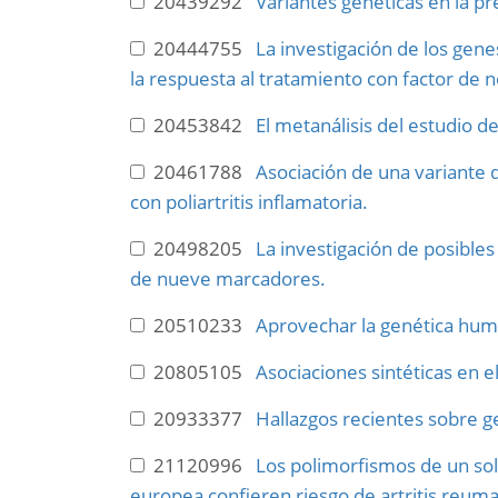
20439292
Variantes genéticas en la pr
20444755
La investigación de los gene
la respuesta al tratamiento con factor de n
20453842
El metanálisis del estudio d
20461788
Asociación de una variante 
con poliartritis inflamatoria.
20498205
La investigación de posibles
de nueve marcadores.
20510233
Aprovechar la genética human
20805105
Asociaciones sintéticas en 
20933377
Hallazgos recientes sobre 
21120996
Los polimorfismos de un so
europea confieren riesgo de artritis reum