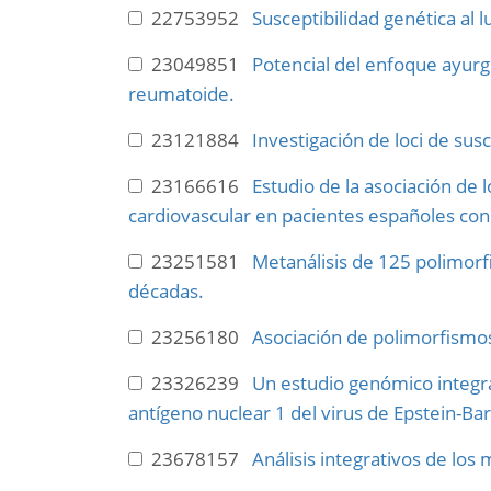
22753952
Susceptibilidad genética al l
23049851
Potencial del enfoque ayurge
reumatoide.
23121884
Investigación de loci de sus
23166616
Estudio de la asociación de
cardiovascular en pacientes españoles con 
23251581
Metanálisis de 125 polimorf
décadas.
23256180
Asociación de polimorfismos
23326239
Un estudio genómico integrat
antígeno nuclear 1 del virus de Epstein-Ba
23678157
Análisis integrativos de los