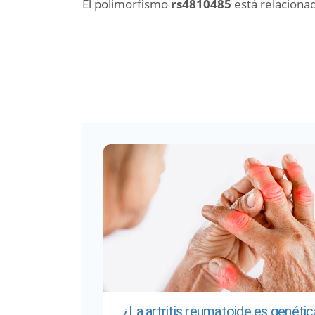
El polimorfismo
rs4810485
está relaciona
¿La artritis reumatoide es genétic