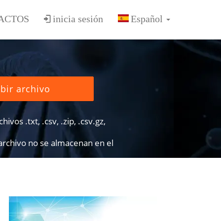
ACTOS
inicia sesión
bir archivo
ivos .txt, .csv, .zip, .csv.gz,
 archivo no se almacenan en el