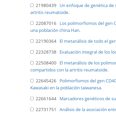
21980439
Un enfoque de genética de s
artritis reumatoide.
22087016
Los polimorfismos del gen 
una población china Han.
22190364
El metanálisis de todo el gen
22328738
Evaluación integral de los lo
22508400
El metanálisis de los polimo
compartidos con la artritis reumatoide.
22645426
Polimorfismos del gen CD40 a
Kawasaki en la población taiwanesa.
22661644
Marcadores genéticos de susc
22731751
Análisis de la asociación en