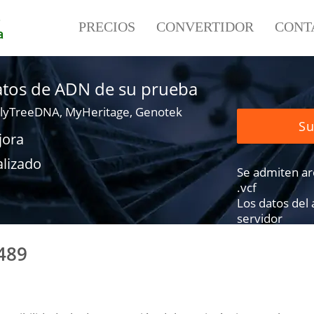
e
PRECIOS
CONVERTIDOR
CONT
a
datos de ADN de su prueba
lyTreeDNA, MyHeritage, Genotek
Su
jora
alizado
Se admiten arch
.vcf
Los datos del
servidor
489