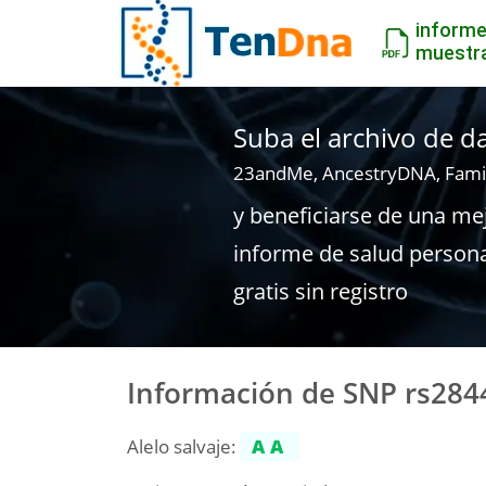
inform
muestr
Suba el archivo de 
23andMe, AncestryDNA, Fami
y beneficiarse de una me
informe de salud person
gratis sin registro
Información de SNP rs284
Alelo salvaje:
AA