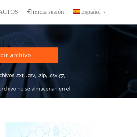
ACTOS
inicia sesión
bir archivo
ivos .txt, .csv, .zip, .csv.gz,
 archivo no se almacenan en el