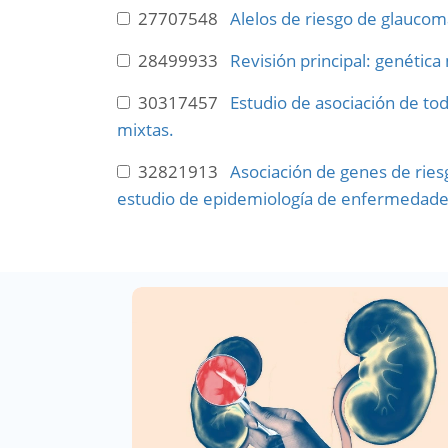
27707548
Alelos de riesgo de glaucoma
28499933
Revisión principal: genétic
30317457
Estudio de asociación de to
mixtas.
32821913
Asociación de genes de riesg
estudio de epidemiología de enfermedades