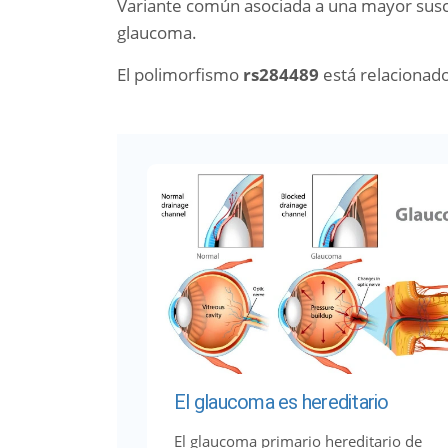
Variante común asociada a una mayor suscep
glaucoma.
El polimorfismo
rs284489
está relacionad
El glaucoma es hereditario
El glaucoma primario hereditario de