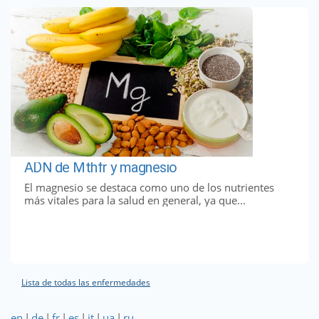
ADN de Mthfr y magnesio
El magnesio se destaca como uno de los nutrientes
más vitales para la salud en general, ya que...
Lista de todas las enfermedades
en
|
de
|
fr
|
es
|
it
|
ua
|
ru