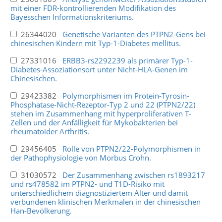
mit einer FDR-kontrollierenden Modifikation des
Bayesschen Informationskriteriums.
26344020
Genetische Varianten des PTPN2-Gens bei
chinesischen Kindern mit Typ-1-Diabetes mellitus.
27331016
ERBB3-rs2292239 als primärer Typ-1-
Diabetes-Assoziationsort unter Nicht-HLA-Genen im
Chinesischen.
29423382
Polymorphismen im Protein-Tyrosin-
Phosphatase-Nicht-Rezeptor-Typ 2 und 22 (PTPN2/22)
stehen im Zusammenhang mit hyperproliferativen T-
Zellen und der Anfälligkeit für Mykobakterien bei
rheumatoider Arthritis.
29456405
Rolle von PTPN2/22-Polymorphismen in
der Pathophysiologie von Morbus Crohn.
31030572
Der Zusammenhang zwischen rs1893217
und rs478582 im PTPN2- und T1D-Risiko mit
unterschiedlichem diagnostiziertem Alter und damit
verbundenen klinischen Merkmalen in der chinesischen
Han-Bevölkerung.