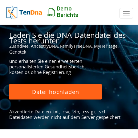
Demo
Schal
Berichts
Laden Sie die DNA-Datendatei des
Tests herunter
23andMe, AncestryDNA, FamilyTreeDNA, MyHeritage,
Genotek
und erhalten Sie einen erweiterten
personalisierten Gesundheitsbericht
kostenlos ohne Registrierung
Datei hochladen
Akzeptierte Dateien .txt, .csv, .zip, .csv.gz, .vcf
Dateidaten werden nicht auf dem Server gespeichert