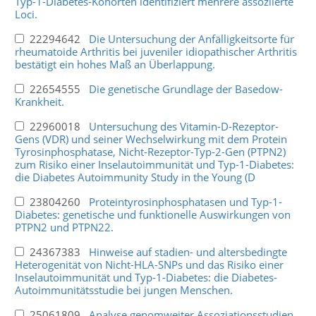
Typ-1-Diabetes-Kohorten identifiziert mehrere assoziierte
Loci.
22294642
Die Untersuchung der Anfälligkeitsorte für
rheumatoide Arthritis bei juveniler idiopathischer Arthritis
bestätigt ein hohes Maß an Überlappung.
22654555
Die genetische Grundlage der Basedow-
Krankheit.
22960018
Untersuchung des Vitamin-D-Rezeptor-
Gens (VDR) und seiner Wechselwirkung mit dem Protein
Tyrosinphosphatase, Nicht-Rezeptor-Typ-2-Gen (PTPN2)
zum Risiko einer Inselautoimmunität und Typ-1-Diabetes:
die Diabetes Autoimmunity Study in the Young (D
23804260
Proteintyrosinphosphatasen und Typ-1-
Diabetes: genetische und funktionelle Auswirkungen von
PTPN2 und PTPN22.
24367383
Hinweise auf stadien- und altersbedingte
Heterogenität von Nicht-HLA-SNPs und das Risiko einer
Inselautoimmunität und Typ-1-Diabetes: die Diabetes-
Autoimmunitätsstudie bei jungen Menschen.
25061809
Analyse genomweiter Assoziationsstudien