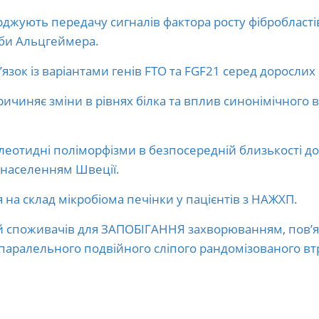
рджують передачу сигналів фактора росту фібробласті
оби Альцгеймера.
’язок із варіантами генів FTO та FGF21 серед дорослих
чиняє зміни в рівнях білка та вплив синонімічного ва
еотидні поліморфізми в безпосередній близькості до 
у населенням Швеції.
на склад мікробіома печінки у пацієнтів з НАЖХП.
споживачів для ЗАПОБІГАННЯ захворюванням, пов’яз
 паралельного подвійного сліпого рандомізованого в