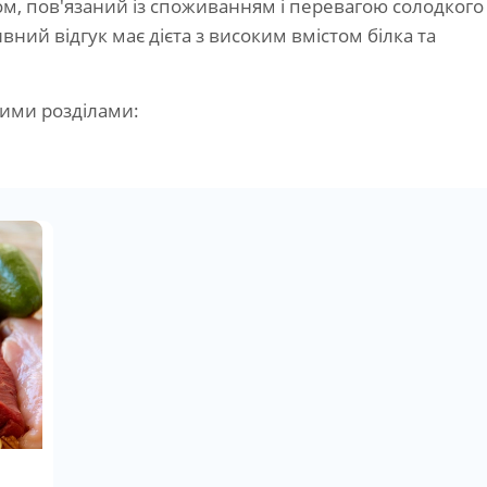
ом, пов'язаний із споживанням і перевагою солодкого
вний відгук має дієта з високим вмістом білка та
кими розділами: