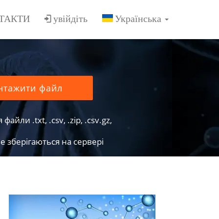
ТАКТИ
увійдіть
нтажити файл
йли .txt, .csv, .zip, .csv.gz,
е зберігаються на сервері