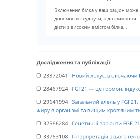
Включення білка у ваш раціон може
допомогти схуднути, а дотримання
дієти з високим вмістом білка...
Дослідження та публікації
:
23372041
Новий локус, включаючи F
28467924
FGF21 — це гормон, індук
29641994
Загальний алель у FGF21,
жиру в організмі та вищим кров’яним т
32566284
Генетичні варіанти FGF-21
33763108
Інтерпретація всього геному