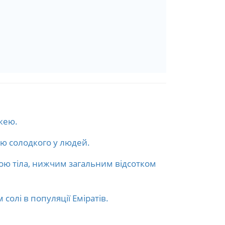
жею.
ою солодкого у людей.
мою тіла, нижчим загальним відсотком
солі в популяції Еміратів.