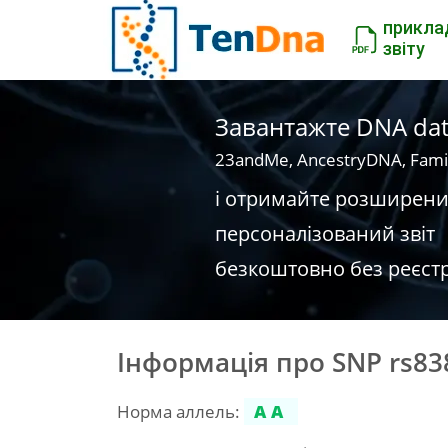
прикла
звіту
Завантажте DNA dat
23andMe, AncestryDNA, Fami
і отримайте розширен
персоналізований звіт
безкоштовно без реєстр
Інформація про SNP rs83
Норма аллель:
AA