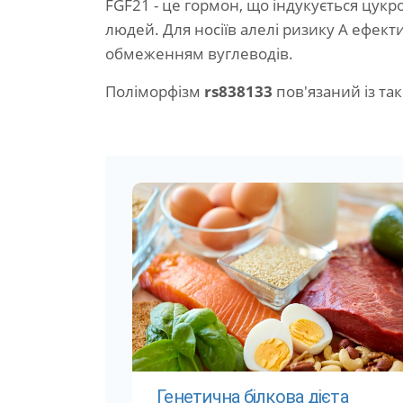
FGF21 - це гормон, що індукується цукр
людей. Для носіїв алелі ризику A ефекти
обмеженням вуглеводів.
Поліморфізм
rs838133
пов'язаний із та
Генетична білкова дієта