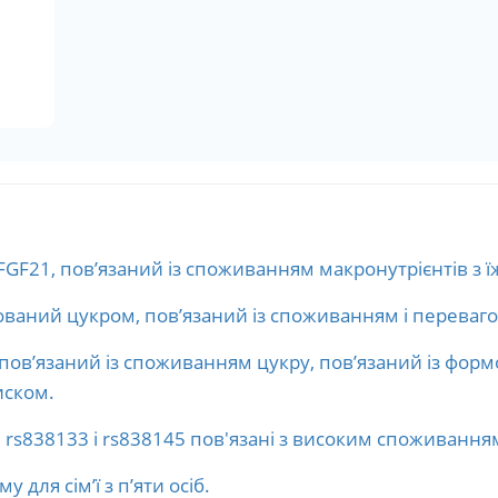
GF21, пов’язаний із споживанням макронутрієнтів з ї
ований цукром, пов’язаний із споживанням і переваг
 пов’язаний із споживанням цукру, пов’язаний із фор
иском.
 rs838133 і rs838145 пов'язані з високим споживанням 
 для сім’ї з п’яти осіб.