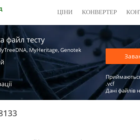
д
ЦІНИ
КОНВЕРТЕР
КОН
a файл тесту
lyTreeDNA, MyHeritage, Genotek
Зава
ий
Приймаються фа
ації
.vcf
Дані файлів н
8133