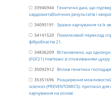
33946944
Генетичні дані, що підтве
кардіометаболічних результатів і хвор
34095191
Зразки харчування та їх зв
34141520
Помилковий переклад спри
фібробластів 21.
34836209
Встановлено, що однонукл
(FGF21) пов’язані зі споживанням цукр
35092912
Вплив генетики господаря 
35351696
Розширення можливостей 
sciences (PREVENTOMICS): протокол для
харчування на основі