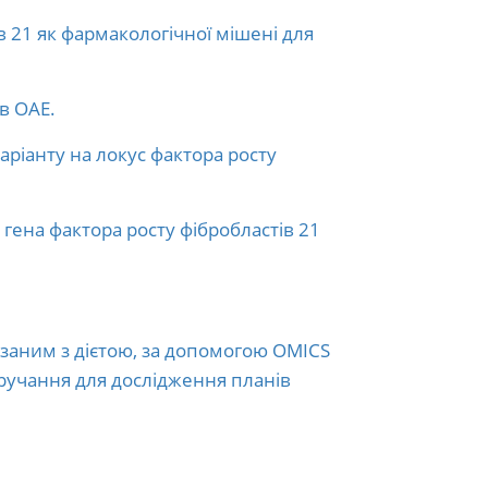
в 21 як фармакологічної мішені для
 в ОАЕ.
ріанту на локус фактора росту
гена фактора росту фібробластів 21
аним з дієтою, за допомогою OMICS
тручання для дослідження планів