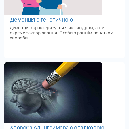
Деменція є генетичною
Деменція характеризується як синдром, а не
окреме захворювання. Особи з раннім початком
хвороби...
Хвороба Альцгеймера є спадковою