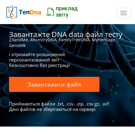
приклад
Пере
звіту
Завантажте DNA data файл тесту
23andMe, AncestryDNA, FamilyTreeDNA, MyHeritage,
Genotek
і отримайте розширений
персоналізований звіт
безкоштовно без реєстрації
Завантажити файл
Приймаються файли .txt, .csv, .zip, .csv.gz, .vcf
Дані файлів не зберігаються на сервері