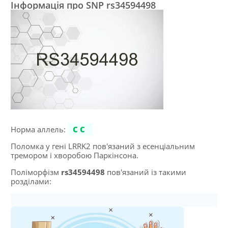
Інформація про SNP rs34594498
Норма аллель:
CC
Поломка у гені LRRK2 пов'язаний з есенціальним
тремором і хворобою Паркінсона.
Поліморфізм
rs34594498
пов'язаний із такими
розділами: