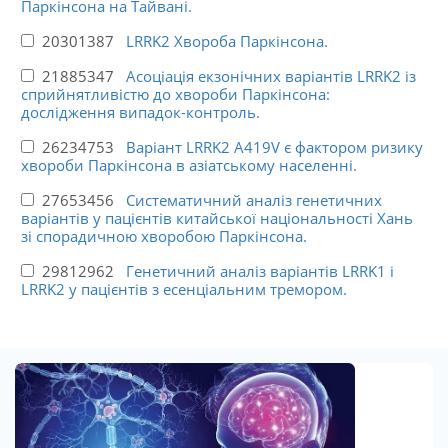
Паркінсона на Тайвані.
20301387
LRRK2 Хвороба Паркінсона.
21885347
Асоціація екзонічних варіантів LRRK2 із
сприйнятливістю до хвороби Паркінсона:
дослідження випадок-контроль.
26234753
Варіант LRRK2 A419V є фактором ризику
хвороби Паркінсона в азіатському населенні.
27653456
Систематичний аналіз генетичних
варіантів у пацієнтів китайської національності Хань
зі спорадичною хворобою Паркінсона.
29812962
Генетичний аналіз варіантів LRRK1 і
LRRK2 у пацієнтів з есенціальним тремором.