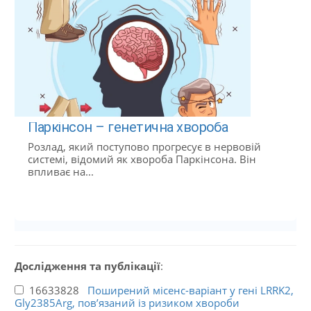
Паркінсон – генетична хвороба
Розлад, який поступово прогресує в нервовій
системі, відомий як хвороба Паркінсона. Він
впливає на...
Дослідження та публікації
:
16633828
Поширений місенс-варіант у гені LRRK2,
Gly2385Arg, пов’язаний із ризиком хвороби