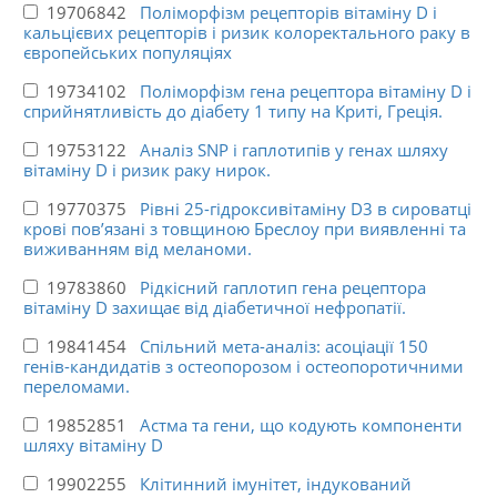
19706842
Поліморфізм рецепторів вітаміну D і
кальцієвих рецепторів і ризик колоректального раку в
європейських популяціях
19734102
Поліморфізм гена рецептора вітаміну D і
сприйнятливість до діабету 1 типу на Криті, Греція.
19753122
Аналіз SNP і гаплотипів у генах шляху
вітаміну D і ризик раку нирок.
19770375
Рівні 25-гідроксивітаміну D3 в сироватці
крові пов’язані з товщиною Бреслоу при виявленні та
виживанням від меланоми.
19783860
Рідкісний гаплотип гена рецептора
вітаміну D захищає від діабетичної нефропатії.
19841454
Спільний мета-аналіз: асоціації 150
генів-кандидатів з остеопорозом і остеопоротичними
переломами.
19852851
Астма та гени, що кодують компоненти
шляху вітаміну D
19902255
Клітинний імунітет, індукований