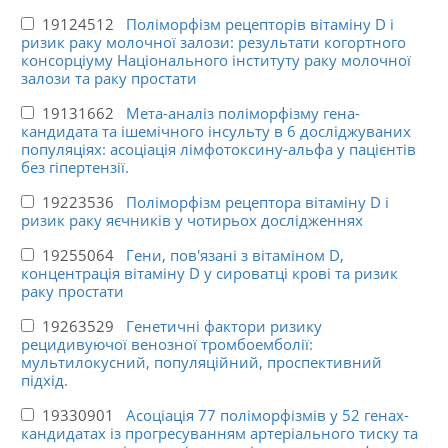
19124512
Поліморфізм рецепторів вітаміну D і
ризик раку молочної залози: результати когортного
консорціуму Національного інституту раку молочної
залози та раку простати
19131662
Мета-аналіз поліморфізму гена-
кандидата та ішемічного інсульту в 6 досліджуваних
популяціях: асоціація лімфотоксину-альфа у пацієнтів
без гіпертензії.
19223536
Поліморфізм рецептора вітаміну D і
ризик раку яєчників у чотирьох дослідженнях
19255064
Гени, пов'язані з вітаміном D,
концентрація вітаміну D у сироватці крові та ризик
раку простати
19263529
Генетичні фактори ризику
рецидивуючої венозної тромбоемболії:
мультилокусний, популяційний, проспективний
підхід.
19330901
Асоціація 77 поліморфізмів у 52 генах-
кандидатах із прогресуванням артеріального тиску та