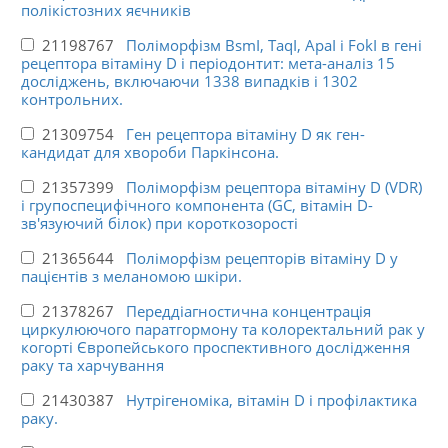
полікістозних яєчників
21198767
Поліморфізм BsmI, TaqI, ApaI і FokI в гені
рецептора вітаміну D і періодонтит: мета-аналіз 15
досліджень, включаючи 1338 випадків і 1302
контрольних.
21309754
Ген рецептора вітаміну D як ген-
кандидат для хвороби Паркінсона.
21357399
Поліморфізм рецептора вітаміну D (VDR)
і групоспецифічного компонента (GC, вітамін D-
зв'язуючий білок) при короткозорості
21365644
Поліморфізм рецепторів вітаміну D у
пацієнтів з меланомою шкіри.
21378267
Переддіагностична концентрація
циркулюючого паратгормону та колоректальний рак у
когорті Європейського проспективного дослідження
раку та харчування
21430387
Нутрігеноміка, вітамін D і профілактика
раку.