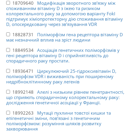
18709640
Модифікація зворотного зв’язку між
споживанням вітаміну D з їжею та ризиком
колоректального раку за допомогою варіанту FokI
підтримує хіміопротекторну дію споживання вітаміну
D, опосередковану через зв’язування VDR
18828731
Поліморфізм гена рецептора вітаміну D
має незначний вплив на зріст людини
18849534
Асоціація генетичних поліморфізмів у
гені рецептора вітаміну D і сприйнятливість до
спорадичного раку простати.
18936471
Циркулюючий 25-гідроксивітамін D,
поліморфізм VDR і виживаність при поширеному
недрібноклітинному раку легенів
18992148
Алелі з низьким рівнем пенетрантності,
що сприяють спорадичному колоректальному раку:
дослідження генетичної асоціації у Франції.
18992263
Мутації пухлини товстої кишки та
епігенетичні зміни, пов’язані з генетичним
поліморфізмом: розуміння шляхів розвитку
захворювання