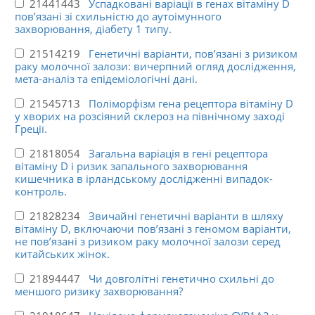
21441443
Успадковані варіації в генах вітаміну D
пов’язані зі схильністю до аутоімунного
захворювання, діабету 1 типу.
21514219
Генетичні варіанти, пов’язані з ризиком
раку молочної залози: вичерпний огляд дослідження,
мета-аналіз та епідеміологічні дані.
21545713
Поліморфізм гена рецептора вітаміну D
у хворих на розсіяний склероз на північному заході
Греції.
21818054
Загальна варіація в гені рецептора
вітаміну D і ризик запального захворювання
кишечника в ірландському дослідженні випадок-
контроль.
21828234
Звичайні генетичні варіанти в шляху
вітаміну D, включаючи пов’язані з геномом варіанти,
не пов’язані з ризиком раку молочної залози серед
китайських жінок.
21894447
Чи довголітні генетично схильні до
меншого ризику захворювання?