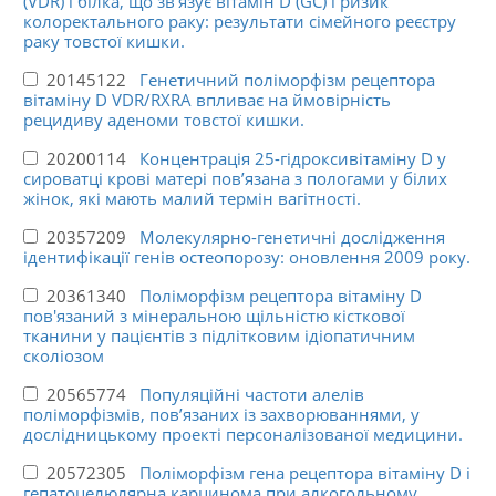
(VDR) і білка, що зв’язує вітамін D (GC) і ризик
колоректального раку: результати сімейного реєстру
раку товстої кишки.
20145122
Генетичний поліморфізм рецептора
вітаміну D VDR/RXRA впливає на ймовірність
рецидиву аденоми товстої кишки.
20200114
Концентрація 25-гідроксивітаміну D у
сироватці крові матері пов’язана з пологами у білих
жінок, які мають малий термін вагітності.
20357209
Молекулярно-генетичні дослідження
ідентифікації генів остеопорозу: оновлення 2009 року.
20361340
Поліморфізм рецептора вітаміну D
пов'язаний з мінеральною щільністю кісткової
тканини у пацієнтів з підлітковим ідіопатичним
сколіозом
20565774
Популяційні частоти алелів
поліморфізмів, пов’язаних із захворюваннями, у
дослідницькому проекті персоналізованої медицини.
20572305
Поліморфізм гена рецептора вітаміну D і
гепатоцелюлярна карцинома при алкогольному