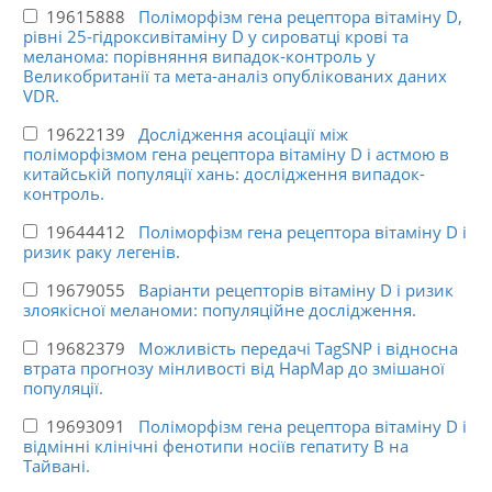
19615888
Поліморфізм гена рецептора вітаміну D,
рівні 25-гідроксивітаміну D у сироватці крові та
меланома: порівняння випадок-контроль у
Великобританії та мета-аналіз опублікованих даних
VDR.
19622139
Дослідження асоціації між
поліморфізмом гена рецептора вітаміну D і астмою в
китайській популяції хань: дослідження випадок-
контроль.
19644412
Поліморфізм гена рецептора вітаміну D і
ризик раку легенів.
19679055
Варіанти рецепторів вітаміну D і ризик
злоякісної меланоми: популяційне дослідження.
19682379
Можливість передачі TagSNP і відносна
втрата прогнозу мінливості від HapMap до змішаної
популяції.
19693091
Поліморфізм гена рецептора вітаміну D і
відмінні клінічні фенотипи носіїв гепатиту В на
Тайвані.