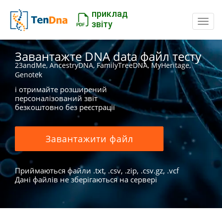
приклад
Пере
звіту
Завантажте DNA data файл тесту
23andMe, AncestryDNA, FamilyTreeDNA, MyHeritage,
Genotek
і отримайте розширений
персоналізований звіт
безкоштовно без реєстрації
Завантажити файл
Приймаються файли .txt, .csv, .zip, .csv.gz, .vcf
Дані файлів не зберігаються на сервері