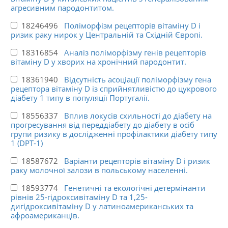
агресивним пародонтитом.
18246496
Поліморфізм рецепторів вітаміну D і
ризик раку нирок у Центральній та Східній Європі.
18316854
Аналіз поліморфізму генів рецепторів
вітаміну D у хворих на хронічний пародонтит.
18361940
Відсутність асоціації поліморфізму гена
рецептора вітаміну D із сприйнятливістю до цукрового
діабету 1 типу в популяції Португалії.
18556337
Вплив локусів схильності до діабету на
прогресування від переддіабету до діабету в осіб
групи ризику в дослідженні профілактики діабету типу
1 (DPT-1)
18587672
Варіанти рецепторів вітаміну D і ризик
раку молочної залози в польському населенні.
18593774
Генетичні та екологічні детермінанти
рівнів 25-гідроксивітаміну D та 1,25-
дигідроксивітаміну D у латиноамериканських та
афроамериканців.