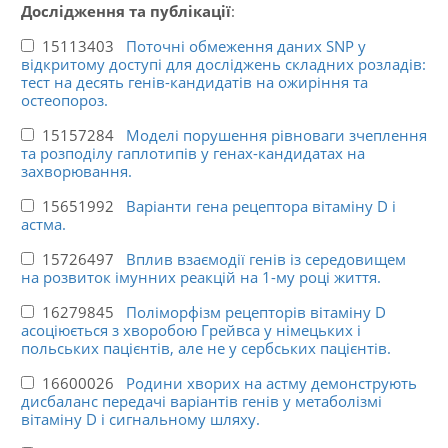
Дослідження та публікації
:
15113403
Поточні обмеження даних SNP у
відкритому доступі для досліджень складних розладів:
тест на десять генів-кандидатів на ожиріння та
остеопороз.
15157284
Моделі порушення рівноваги зчеплення
та розподілу гаплотипів у генах-кандидатах на
захворювання.
15651992
Варіанти гена рецептора вітаміну D і
астма.
15726497
Вплив взаємодії генів із середовищем
на розвиток імунних реакцій на 1-му році життя.
16279845
Поліморфізм рецепторів вітаміну D
асоціюється з хворобою Грейвса у німецьких і
польських пацієнтів, але не у сербських пацієнтів.
16600026
Родини хворих на астму демонструють
дисбаланс передачі варіантів генів у метаболізмі
вітаміну D і сигнальному шляху.