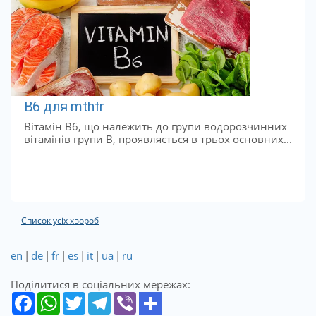
B6 для mthfr
Вітамін В6, що належить до групи водорозчинних
вітамінів групи В, проявляється в трьох основних...
Список усіх хвороб
en
|
de
|
fr
|
es
|
it
|
ua
|
ru
Поділитися в соціальних мережах: