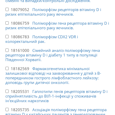
сімейні та випадки/контрольні дослідження.
18079052
Поліморфізм рецепторів вітаміну D і
ризик епітеліального раку яєчників.
18086759
Поліморфізм гена рецептора вітаміну D і
ризик епітеліального раку яєчників.
18086783
Поліморфізм CDX2 VDR і
колоректальний рак.
18161000
Сімейний аналіз поліморфізму гена
рецептора вітаміну D і діабету 1 типу в популяції
Південної Хорватії.
18182569
Фармакогенетика мінімальної
залишкової відповіді на захворювання у дітей з B-
попередником гострого лімфобластного лейкозу:
доповідь групи дитячої онкології.
18205531
Гаплотипи генів рецепторів вітаміну D і
сприйнятливість до ВІЛ-1-інфекції у споживачів
ін'єкційних наркотиків
18205735
Асоціація поліморфізму гена рецептора
вітаміну D у китайських пацієнтів з генералізованим