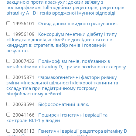
вакциною проти краснухи: докази зв’язку з
поліморфізмом Toll-подібних рецепторів, рецепторів
вітаміну A і D і генів вродженої імунної відповіді
19956101
Огляд даних швидкого реагування.
19956109
Консорціум генетики діабету I типу
«Швидка відповідь» сімейне дослідження генів-
кандидатів: стратегія, вибір генів і головний
результат.
20007432
Поліморфізм генів, пов'язаних з
метаболізмом вітаміну D, і ризик розсіяного склерозу
20015871
Фармакогенетичні фактори ризику
зміни мінеральної щільності кісткової тканини та
складу тіла при педіатричному гострому
лімфобластному лейкозі.
20023594
Бісфосфонатний шлях.
20041166
Поширені генетичні варіації та
контроль ВІЛ-1 у людей
20086113
Генетичні варіації рецептора вітаміну D