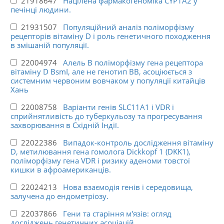
21918647
Націлена фармакогеноміка CYP1A2 у
печінці людини.
21931507
Популяційний аналіз поліморфізму
рецепторів вітаміну D і роль генетичного походження
в змішаній популяції.
22004974
Алель В поліморфізму гена рецептора
вітаміну D BsmI, але не генотип BB, асоціюється з
системним червоним вовчаком у популяції китайців
Хань
22008758
Варіанти генів SLC11A1 і VDR і
сприйнятливість до туберкульозу та прогресування
захворювання в Східній Індії.
22022386
Випадок-контроль дослідження вітаміну
D, метилювання гена гомолога Dickkopf 1 (DKK1),
поліморфізму гена VDR і ризику аденоми товстої
кишки в афроамериканців.
22024213
Нова взаємодія генів і середовища,
залучена до ендометріозу.
22037866
Гени та старіння м'язів: огляд
досліджень генетичних асоціацій