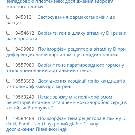
випадковою гіпертензією: дослідження здоров’я
жіночого геному.
19450131
Застосування фармакогеноміки до
вакцин
19454612
Варіанти генів шляху вітаміну D і ризик
раку простати.
19499989
Поліморфізм рецепторів вітаміну D при
диференційованій карциномі щитовидної залози.
19557980
Варіант гена паратиреоїдного гормону
та кальцинований аортальний стеноз
19559392
Дослідження асоціації генів-кандидатів
77 поліморфізмів при мігрені.
19563249
Немає зв'язку між поліморфізмом
рецепторів вітаміну D та ішемічною хворобою серця в
китайській популяції
19584489
Поліморфізм гена рецептора вітаміну D
(FokI, BsmI і TaqI) і цукровий діабет 2 типу:
дослідження Північної Індії.