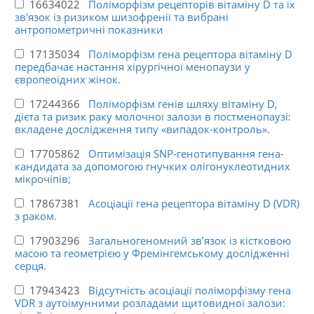
16634022
Поліморфізм рецепторів вітаміну D та їх
зв'язок із ризиком шизофренії та вибрані
антропометричні показники
17135034
Поліморфізм гена рецептора вітаміну D
передбачає настання хірургічної менопаузи у
європеоїдних жінок.
17244366
Поліморфізм генів шляху вітаміну D,
дієта та ризик раку молочної залози в постменопаузі:
вкладене дослідження типу «випадок-контроль».
17705862
Оптимізація SNP-генотипування гена-
кандидата за допомогою гнучких олігонуклеотидних
мікрочіпів;
17867381
Асоціації гена рецептора вітаміну D (VDR)
з раком.
17903296
Загальногеномний зв’язок із кістковою
масою та геометрією у Фремінгемському дослідженні
серця.
17943423
Відсутність асоціації поліморфізму гена
VDR з аутоімунними розладами щитовидної залози: