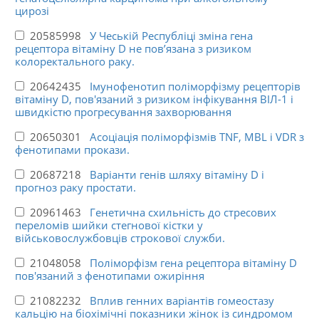
цирозі
20585998
У Чеській Республіці зміна гена
рецептора вітаміну D не пов’язана з ризиком
колоректального раку.
20642435
Імунофенотип поліморфізму рецепторів
вітаміну D, пов'язаний з ризиком інфікування ВІЛ-1 і
швидкістю прогресування захворювання
20650301
Асоціація поліморфізмів TNF, MBL і VDR з
фенотипами прокази.
20687218
Варіанти генів шляху вітаміну D і
прогноз раку простати.
20961463
Генетична схильність до стресових
переломів шийки стегнової кістки у
військовослужбовців строкової служби.
21048058
Поліморфізм гена рецептора вітаміну D
пов'язаний з фенотипами ожиріння
21082232
Вплив генних варіантів гомеостазу
кальцію на біохімічні показники жінок із синдромом