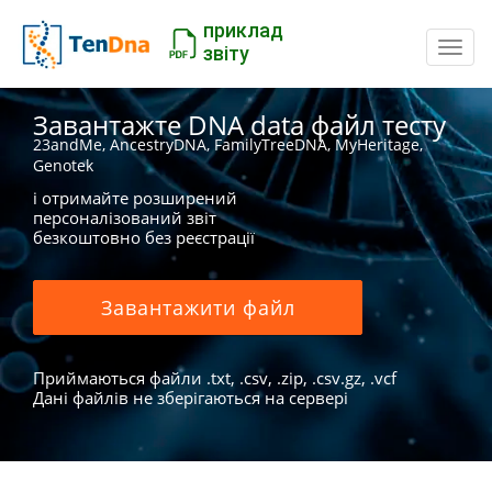
приклад
Пере
звіту
Завантажте DNA data файл тесту
23andMe, AncestryDNA, FamilyTreeDNA, MyHeritage,
Genotek
і отримайте розширений
персоналізований звіт
безкоштовно без реєстрації
Завантажити файл
Приймаються файли .txt, .csv, .zip, .csv.gz, .vcf
Дані файлів не зберігаються на сервері