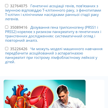
32764075
Генетичні асоціації генів, пов’язаних з
імунною відповіддю Т-клітинного раку, з фенотипами
Т-клітин і клінічними наслідками ранньої стадії раку
легенів.
35089416
Дозування гена трипсиногену (PRSS1 і
PRSS2) корелює з ризиком панкреатиту в генетичних і
трансгенних дослідженнях: систематичний огляд і
повторний аналіз.
35226426
Чи можуть моделі машинного навчання
передбачити асоційований з аспарагіназою
панкреатит при гострому лімфобластному лейкозі у
дітей.