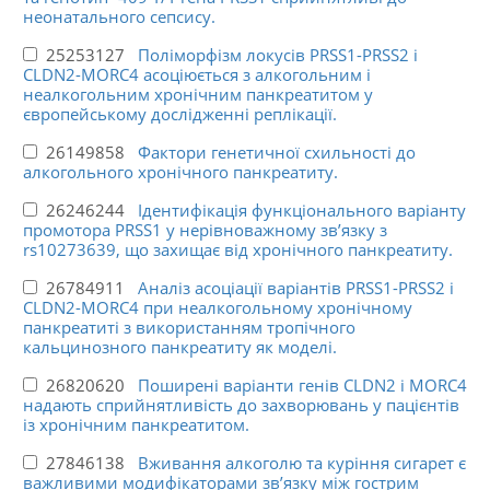
неонатального сепсису.
25253127
Поліморфізм локусів PRSS1-PRSS2 і
CLDN2-MORC4 асоціюється з алкогольним і
неалкогольним хронічним панкреатитом у
європейському дослідженні реплікації.
26149858
Фактори генетичної схильності до
алкогольного хронічного панкреатиту.
26246244
Ідентифікація функціонального варіанту
промотора PRSS1 у нерівноважному зв’язку з
rs10273639, що захищає від хронічного панкреатиту.
26784911
Аналіз асоціації варіантів PRSS1-PRSS2 і
CLDN2-MORC4 при неалкогольному хронічному
панкреатиті з використанням тропічного
кальцинозного панкреатиту як моделі.
26820620
Поширені варіанти генів CLDN2 і MORC4
надають сприйнятливість до захворювань у пацієнтів
із хронічним панкреатитом.
27846138
Вживання алкоголю та куріння сигарет є
важливими модифікаторами зв’язку між гострим