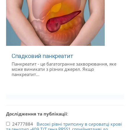
Спадковий панкреатит
Панкреатит - це багатогранне захворювання, яке
може виникати з різних джерел. Якщо
панкреатит...
Дослідження та публікації
:
24777884
Високі рівні трипсину в сироватці крові
та генотип -409 T/T гена PRSS1 сприйнятливі до