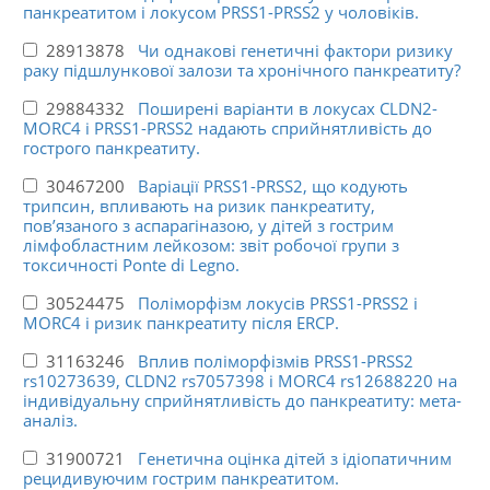
панкреатитом і локусом PRSS1-PRSS2 у чоловіків.
28913878
Чи однакові генетичні фактори ризику
раку підшлункової залози та хронічного панкреатиту?
29884332
Поширені варіанти в локусах CLDN2-
MORC4 і PRSS1-PRSS2 надають сприйнятливість до
гострого панкреатиту.
30467200
Варіації PRSS1-PRSS2, що кодують
трипсин, впливають на ризик панкреатиту,
пов’язаного з аспарагіназою, у дітей з гострим
лімфобластним лейкозом: звіт робочої групи з
токсичності Ponte di Legno.
30524475
Поліморфізм локусів PRSS1-PRSS2 і
MORC4 і ризик панкреатиту після ERCP.
31163246
Вплив поліморфізмів PRSS1-PRSS2
rs10273639, CLDN2 rs7057398 і MORC4 rs12688220 на
індивідуальну сприйнятливість до панкреатиту: мета-
аналіз.
31900721
Генетична оцінка дітей з ідіопатичним
рецидивуючим гострим панкреатитом.