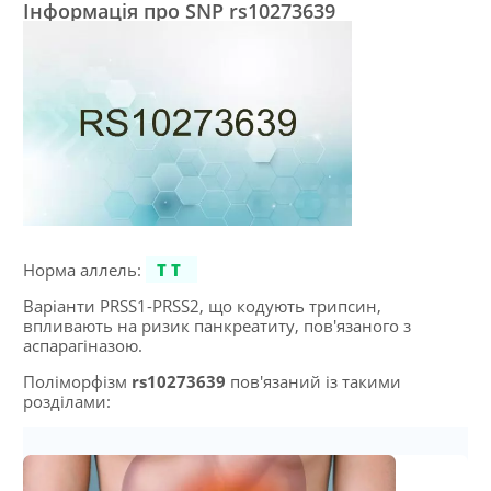
Інформація про SNP rs10273639
Норма аллель:
TT
Варіанти PRSS1-PRSS2, що кодують трипсин,
впливають на ризик панкреатиту, пов'язаного з
аспарагіназою.
Поліморфізм
rs10273639
пов'язаний із такими
розділами: