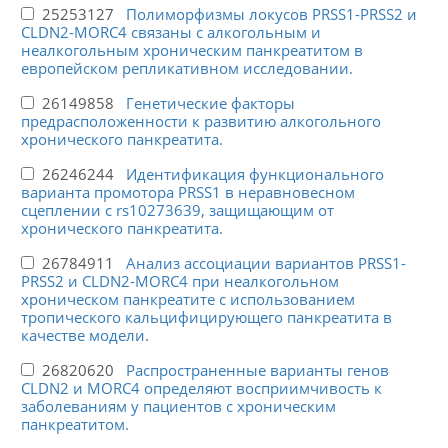
25253127
Полиморфизмы локусов PRSS1-PRSS2 и
CLDN2-MORC4 связаны с алкогольным и
неалкогольным хроническим панкреатитом в
европейском репликативном исследовании.
26149858
Генетические факторы
предрасположенности к развитию алкогольного
хронического панкреатита.
26246244
Идентификация функционального
варианта промотора PRSS1 в неравновесном
сцеплении с rs10273639, защищающим от
хронического панкреатита.
26784911
Анализ ассоциации вариантов PRSS1-
PRSS2 и CLDN2-MORC4 при неалкогольном
хроническом панкреатите с использованием
тропического кальцифицирующего панкреатита в
качестве модели.
26820620
Распространенные варианты генов
CLDN2 и MORC4 определяют восприимчивость к
заболеваниям у пациентов с хроническим
панкреатитом.