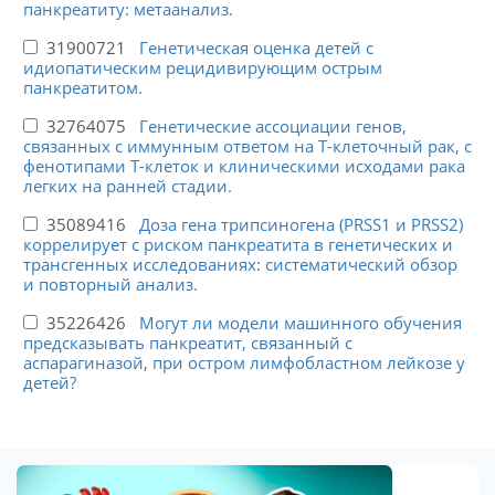
панкреатиту: метаанализ.
31900721
Генетическая оценка детей с
идиопатическим рецидивирующим острым
панкреатитом.
32764075
Генетические ассоциации генов,
связанных с иммунным ответом на Т-клеточный рак, с
фенотипами Т-клеток и клиническими исходами рака
легких на ранней стадии.
35089416
Доза гена трипсиногена (PRSS1 и PRSS2)
коррелирует с риском панкреатита в генетических и
трансгенных исследованиях: систематический обзор
и повторный анализ.
35226426
Могут ли модели машинного обучения
предсказывать панкреатит, связанный с
аспарагиназой, при остром лимфобластном лейкозе у
детей?