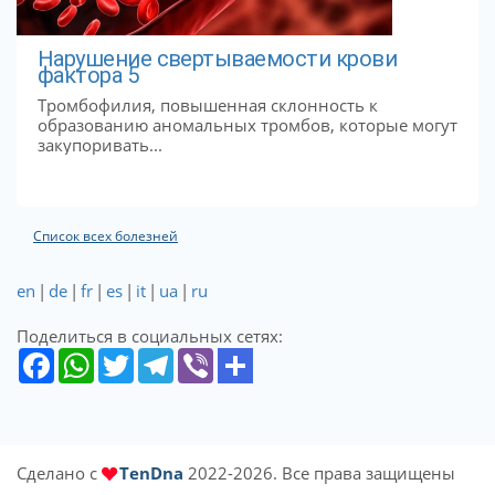
Нарушение свертываемости крови
фактора 5
Тромбофилия, повышенная склонность к
образованию аномальных тромбов, которые могут
закупоривать...
Список всех болезней
en
|
de
|
fr
|
es
|
it
|
ua
|
ru
Поделиться в социальных сетях:
Сделано с
TenDna
2022-2026. Все права защищены