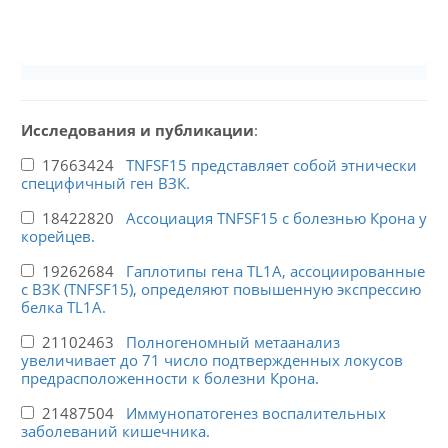
Исследования и публикации
:
17663424
TNFSF15 представляет собой этнически
специфичный ген ВЗК.
18422820
Ассоциация TNFSF15 с болезнью Крона у
корейцев.
19262684
Гаплотипы гена TL1A, ассоциированные
с ВЗК (TNFSF15), определяют повышенную экспрессию
белка TL1A.
21102463
Полногеномный метаанализ
увеличивает до 71 число подтвержденных локусов
предрасположенности к болезни Крона.
21487504
Иммунопатогенез воспалительных
заболеваний кишечника.