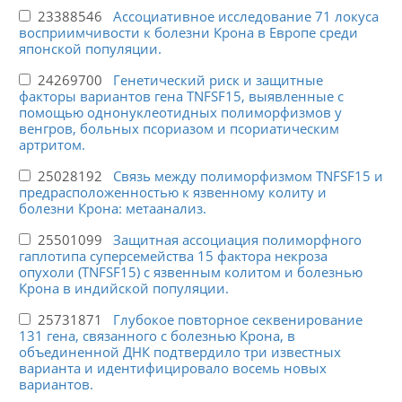
23388546
Ассоциативное исследование 71 локуса
восприимчивости к болезни Крона в Европе среди
японской популяции.
24269700
Генетический риск и защитные
факторы вариантов гена TNFSF15, выявленные с
помощью однонуклеотидных полиморфизмов у
венгров, больных псориазом и псориатическим
артритом.
25028192
Связь между полиморфизмом TNFSF15 и
предрасположенностью к язвенному колиту и
болезни Крона: метаанализ.
25501099
Защитная ассоциация полиморфного
гаплотипа суперсемейства 15 фактора некроза
опухоли (TNFSF15) с язвенным колитом и болезнью
Крона в индийской популяции.
25731871
Глубокое повторное секвенирование
131 гена, связанного с болезнью Крона, в
объединенной ДНК подтвердило три известных
варианта и идентифицировало восемь новых
вариантов.