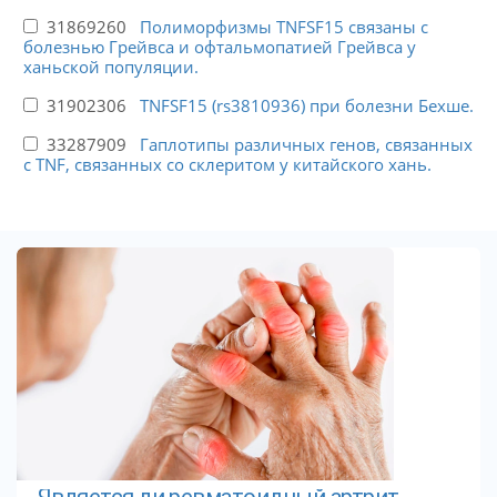
31869260
Полиморфизмы TNFSF15 связаны с
болезнью Грейвса и офтальмопатией Грейвса у
ханьской популяции.
31902306
TNFSF15 (rs3810936) при болезни Бехше.
33287909
Гаплотипы различных генов, связанных
с TNF, связанных со склеритом у китайского хань.