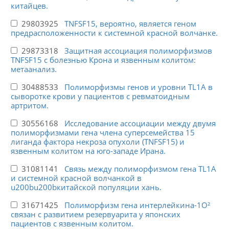
китайцев.
29803925
TNFSF15, вероятно, является геном
предрасположенности к системной красной волчанке.
29873318
Защитная ассоциация полиморфизмов
TNFSF15 с болезнью Крона и язвенным колитом:
метаанализ.
30488533
Полиморфизмы генов и уровни TL1A в
сыворотке крови у пациентов с ревматоидным
артритом.
30556168
Исследование ассоциации между двумя
полиморфизмами гена члена суперсемейства 15
лиганда фактора некроза опухоли (TNFSF15) и
язвенным колитом на юго-западе Ирана.
31081141
Связь между полиморфизмом гена TL1A
и системной красной волчанкой в
u200bu200bкитайской популяции хань.
31671425
Полиморфизм гена интерлейкина-1О²
связан с развитием резервуарита у японских
пациентов с язвенным колитом.