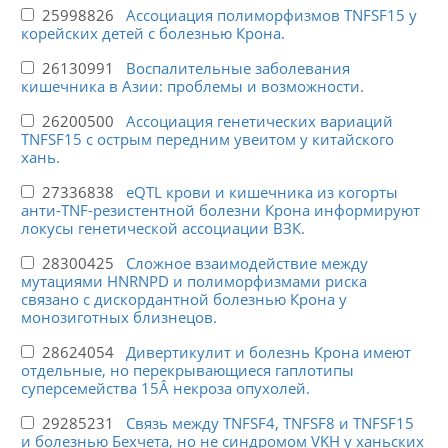
25998826
Ассоциация полиморфизмов TNFSF15 у
корейских детей с болезнью Крона.
26130991
Воспалительные заболевания
кишечника в Азии: проблемы и возможности.
26200500
Ассоциация генетических вариаций
TNFSF15 с острым передним увеитом у китайского
хань.
27336838
eQTL крови и кишечника из когорты
анти-TNF-резистентной болезни Крона информируют
локусы генетической ассоциации ВЗК.
28300425
Сложное взаимодействие между
мутациями HNRNPD и полиморфизмами риска
связано с дискордантной болезнью Крона у
монозиготных близнецов.
28624054
Дивертикулит и болезнь Крона имеют
отдельные, но перекрывающиеся гаплотипы
суперсемейства 15Â некроза опухолей.
29285231
Связь между TNFSF4, TNFSF8 и TNFSF15
и болезнью Бехчета, но не синдромом VKH у ханьских