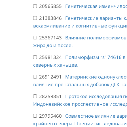
20565855
Генетическая изменчивос
21383846
Генетические варианты кл
вскармливание и когнитивные функции
25367143
Влияние полиморфизмов F
жира до и после.
25981324
Полиморфизм rs174616 в к
северных ханьцев.
26912491
Материнские однонуклеот
влияние пренатальных добавок ДГК на 
28259851
Протокол исследования п
Индонезийское проспективное исследов
29795460
Совместное влияние вари
крайнего севера Швеции: исследовани