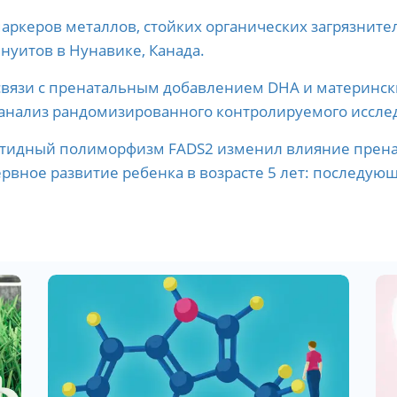
керов металлов, стойких органических загрязнителе
уитов в Нунавике, Канада.
связи с пренатальным добавлением DHA и материнс
анализ рандомизированного контролируемого исслед
тидный полиморфизм FADS2 изменил влияние прена
нервное развитие ребенка в возрасте 5 лет: послед