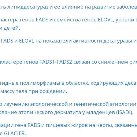
ть липиддесатураз и ее влияние на развитие заболе
астера генов FADS и семейства генов ELOVL, уровни 
 детей.
ADS и ELOVL на показатели активности десатуразы и
ластере генов FADS1-FADS2 связан со снижением риск
идные полиморфизмы в областях, кодирующих десату
массу тела при рождении.
о изучению экологической и генетической этиологии
ание атопического дерматита у младенцев (ISADI).
ации гена FADS и пищевых жиров на черты, связанны
е GLACIER.