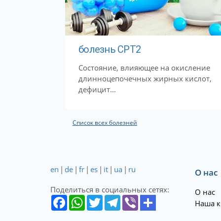
болезнь CPT2
Состояние, влияющее на окисление
длинноцепочечных жирных кислот,
дефицит...
Список всех болезней
en
|
de
|
fr
|
es
|
it
|
ua
|
ru
О нас
Поделиться в социальных сетях:
О нас
Наша к