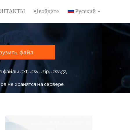
ОНТАКТЫ
войдите
рузить файл
йлы .txt, .csv, .zip, .csv.gz,
в не хранятся на сервере