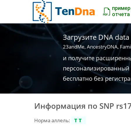
пример
отчета
Загрузите DNA data
23andMe, AncestryDNA, Fami
и получите расширенн
персонализированный 
бесплатно без регистр
Информация по SNP rs1
Норма аллель:
TT