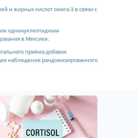
й и жирных кислот омега-3 в связи с
ким однонуклеотидным
ования в Мексике.
тального приема добавок
ующее наблюдение рандомизированного