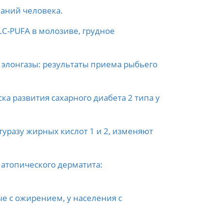
ваний человека.
LC-PUFA в молозиве, грудное
 элонгазы: результаты приема рыбьего
а развития сахарного диабета 2 типа у
разу жирных кислот 1 и 2, изменяют
 атопического дерматита:
е с ожирением, у населения с