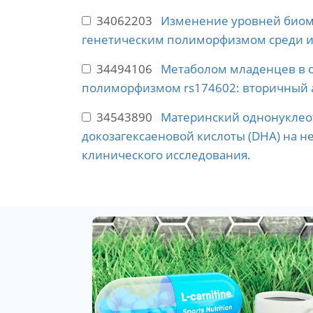
34062203
Изменение уровней биомар
генетическим полиморфизмом среди ин
34494106
Метаболом младенцев в 
полиморфизмом rs174602: вторичный 
34543890
Материнский однонуклео
докозагексаеновой кислоты (DHA) на 
клинического исследования.