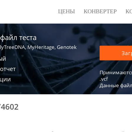
ЦЕНЫ
КОНВЕРТЕР
К
 файл теста
lyTreeDNA, MyHeritage, Genotek
Заг
ый
отчет
Принимаются фа
ации
.vcf
Данные файло
74602