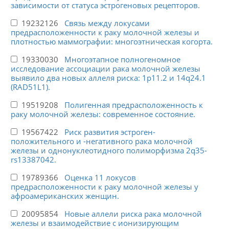
зависимости от статуса эстрогеновых рецепторов.
19232126
Связь между локусами
предрасположенности к раку молочной железы и
плотностью маммографии: многоэтническая когорта.
19330030
Многоэтапное полногеномное
исследование ассоциации рака молочной железы
выявило два новых аллеля риска: 1p11.2 и 14q24.1
(RAD51L1).
19519208
Полигенная предрасположенность к
раку молочной железы: современное состояние.
19567422
Риск развития эстроген-
положительного и -негативного рака молочной
железы и однонуклеотидного полиморфизма 2q35-
rs13387042.
19789366
Оценка 11 локусов
предрасположенности к раку молочной железы у
афроамериканских женщин.
20095854
Новые аллели риска рака молочной
железы и взаимодействие с ионизирующим