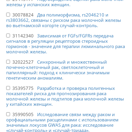
железы у испанских женщин.
30078824
Два полиморфизма, rs2046210 и
rs3803662, связаны с риском рака молочной железы
во вьетнамской когорте случай-контроль.
31142340
Зависимая от FGFs/FGFRs передача
сигналов в регуляции рецепторов стероидных
гормонов - значение для терапии люминального рака
молочной железы.
32022527
Синхронный и множественный
почечно-клеточный рак, светлоклеточный и
папиллярный: подход к клинически значимым
генетическим аномалиям.
35395775
Разработка и проверка полигенных
показателей риска для прогнозирования рака
молочной железы и подтипов рака молочной железы
у китайских женщин.
35990505
Исследование связи между раком и
орофациальными расщелинами с использованием
значимых локусов GWAS для рака: исследование
«случай-контроль» и «случай-триада».