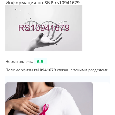
Информация по SNP rs10941679
Норма аллель:
AA
Полиморфизм
rs10941679
связан с такими разделами: