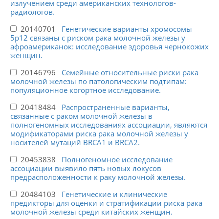
излучением среди американских технологов-
радиологов.
20140701
Генетические варианты хромосомы
5p12 связаны с риском рака молочной железы у
афроамериканок: исследование здоровья чернокожих
женщин.
20146796
Семейные относительные риски рака
молочной железы по патологическим подтипам:
популяционное когортное исследование.
20418484
Распространенные варианты,
связанные с раком молочной железы в
полногеномных исследованиях ассоциации, являются
модификаторами риска рака молочной железы у
носителей мутаций BRCA1 и BRCA2.
20453838
Полногеномное исследование
ассоциации выявило пять новых локусов
предрасположенности к раку молочной железы.
20484103
Генетические и клинические
предикторы для оценки и стратификации риска рака
молочной железы среди китайских женщин.