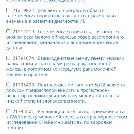
21219822
[Недавний прогресс в области
генетических вариантов, связанных с раком, и их
значение в развитии диагностики].
21514219
Генетические варианты, связанные с
риском рака молочной железы: обзор всестороннего
исследования, метаанализ и эпидемиологические
данные.
21791674
Взаимодействие между генетическими
вариантами и факторами риска рака молочной
железы в когортном консорциуме рака молочной
железы и простаты.
21795498
Подтверждение того, что 5p12 является
локусом предрасположенности к прогестерон-
рецептор-положительному раку молочной железы
низкой степени злокачественности.
21795501
Репликация локусов восприимчивости
к GWAS к раку молочной железы в афроамериканском
исследовании SHARe Инициативы по здоровью
женщин.