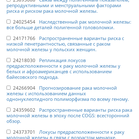
репродуктивными и менструальными факторами
риска и риском рака молочной железы.
24025454
Наследственный рак молочной железы:
все больше деталей полигенной головоломки.
24171766
Распространенные варианты риска с
низкой пенетрантностью, связанные с раком
молочной железы у польских женщин.
24218030
Репликация локусов
предрасположенности к раку молочной железы у
белых и афроамериканцев с использованием
байесовского подхода.
24266904
Прогнозирование рака молочной
железы с использованием данных
однонуклеотидного полиморфизма по всему геному.
24359602
Распространенные варианты риска рака
молочной железы в эпоху после COGS: всесторонний
обзор.
24373701
Локусы предрасположенности к раку
молочной железы в связи с возрастом менархе,