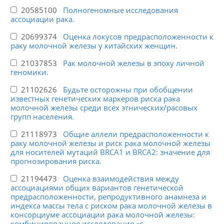
20585100
Полногеномные исследования
ассоциации рака.
20699374
Оценка локусов предрасположенности к
раку молочной железы у китайских женщин.
21037853
Рак молочной железы в эпоху личной
геномики.
21102626
Будьте осторожны при обобщении
известных генетических маркеров риска рака
молочной железы среди всех этнических/расовых
групп населения.
21118973
Общие аллели предрасположенности к
раку молочной железы и риск рака молочной железы
для носителей мутаций BRCA1 и BRCA2: значение для
прогнозирования риска.
21194473
Оценка взаимодействия между
ассоциациями общих вариантов генетической
предрасположенности, репродуктивного анамнеза и
индекса массы тела с риском рака молочной железы в
консорциуме ассоциации рака молочной железы:
комбинированное исследование «с