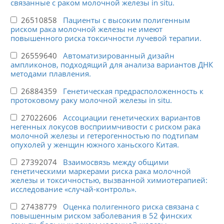
связанные с раком молочной железы in situ.
26510858
Пациенты с высоким полигенным
риском рака молочной железы не имеют
повышенного риска токсичности лучевой терапии.
26559640
Автоматизированный дизайн
ампликонов, подходящий для анализа вариантов ДНК
методами плавления.
26884359
Генетическая предрасположенность к
протоковому раку молочной железы in situ.
27022606
Ассоциации генетических вариантов
негенных локусов восприимчивости с риском рака
молочной железы и гетерогенностью по подтипам
опухолей у женщин южного ханьского Китая.
27392074
Взаимосвязь между общими
генетическими маркерами риска рака молочной
железы и токсичностью, вызванной химиотерапией:
исследование «случай-контроль».
27438779
Оценка полигенного риска связана с
повышенным риском заболевания в 52 финских