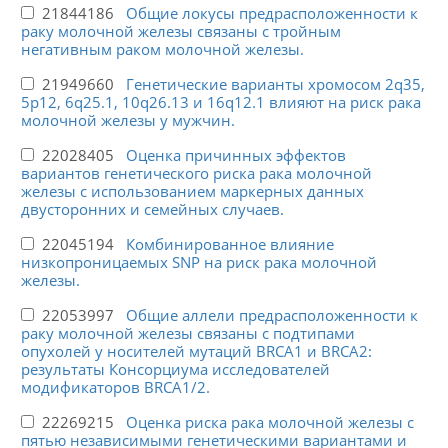
21844186
Общие локусы предрасположенности к
раку молочной железы связаны с тройным
негативным раком молочной железы.
21949660
Генетические варианты хромосом 2q35,
5p12, 6q25.1, 10q26.13 и 16q12.1 влияют на риск рака
молочной железы у мужчин.
22028405
Оценка причинных эффектов
вариантов генетического риска рака молочной
железы с использованием маркерных данных
двусторонних и семейных случаев.
22045194
Комбинированное влияние
низкопроницаемых SNP на риск рака молочной
железы.
22053997
Общие аллели предрасположенности к
раку молочной железы связаны с подтипами
опухолей у носителей мутаций BRCA1 и BRCA2:
результаты Консорциума исследователей
модификаторов BRCA1/2.
22269215
Оценка риска рака молочной железы с
пятью независимыми генетическими вариантами и