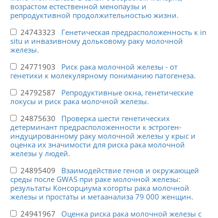
возрастом естественной менопаузы и
репродуктивной продолжительностью жизни.
24743323
Генетическая предрасположенность к in
situ и инвазивному дольковому раку молочной
железы.
24771903
Риск рака молочной железы - от
генетики к молекулярному пониманию патогенеза.
24792587
Репродуктивные окна, генетические
локусы и риск рака молочной железы.
24875630
Проверка шести генетических
детерминант предрасположенности к эстроген-
индуцированному раку молочной железы у крыс и
оценка их значимости для риска рака молочной
железы у людей.
24895409
Взаимодействие генов и окружающей
среды после GWAS при раке молочной железы:
результаты Консорциума когорты рака молочной
железы и простаты и метаанализа 79 000 женщин.
24941967
Оценка риска рака молочной железы с