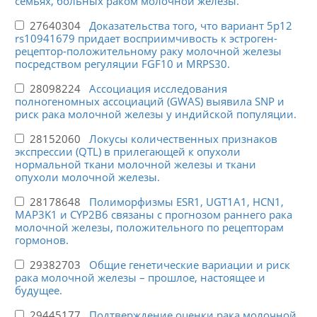
семьях, больных раком молочной железы.
27640304
Доказательства того, что вариант 5p12
rs10941679 придает восприимчивость к эстроген-
рецептор-положительному раку молочной железы
посредством регуляции FGF10 и MRPS30.
28098224
Ассоциация исследования
полногеномных ассоциаций (GWAS) выявила SNP и
риск рака молочной железы у индийской популяции.
28152060
Локусы количественных признаков
экспрессии (QTL) в прилегающей к опухоли
нормальной ткани молочной железы и ткани
опухоли молочной железы.
28178648
Полиморфизмы ESR1, UGT1A1, HCN1,
MAP3K1 и CYP2B6 связаны с прогнозом раннего рака
молочной железы, положительного по рецепторам
гормонов.
29382703
Общие генетические вариации и риск
рака молочной железы – прошлое, настоящее и
будущее.
29445177
Подтверждение оценки рака молочной