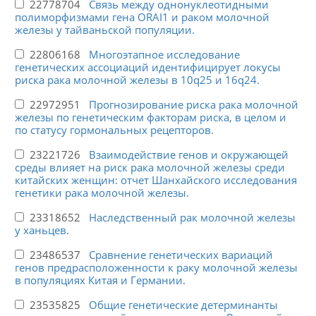
22778704
Связь между однонуклеотидными
полиморфизмами гена ORAI1 и раком молочной
железы у тайваньской популяции.
22806168
Многоэтапное исследование
генетических ассоциаций идентифицирует локусы
риска рака молочной железы в 10q25 и 16q24.
22972951
Прогнозирование риска рака молочной
железы по генетическим факторам риска, в целом и
по статусу гормональных рецепторов.
23221726
Взаимодействие генов и окружающей
среды влияет на риск рака молочной железы среди
китайских женщин: отчет Шанхайского исследования
генетики рака молочной железы.
23318652
Наследственный рак молочной железы
у ханьцев.
23486537
Сравнение генетических вариаций
генов предрасположенности к раку молочной железы
в популяциях Китая и Германии.
23535825
Общие генетические детерминанты