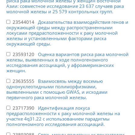
риска рака молочной железы у женщин Восточной
Азии: совместное исследование 23 637 случаев рака
молочной железы и 25 579 контрольных групп.
23544014
Доказательства взаимодействия генов и
окружающей среды между распространенными
локусами предрасположенности к раку молочной
железы и установленными факторами риска
окружающей среды.
23593120
Оценка вариантов риска рака молочной
железы, выявленных в ходе полногеномного
исследования ассоциаций, у афроамериканских
женщин.
23635555
Взаимосвязь между восемью
однонуклеотидными полиморфизмами,
выявленными с помощью GWAS, и исходами
первичного рака молочной железы.
23717390
Идентификация локуса
предрасположенности к раку молочной железы на
участке 4q31.22 с использованием парадигмы
полногеномного исследования ассоциаций.
23893088
Связь между полигенным показателем,