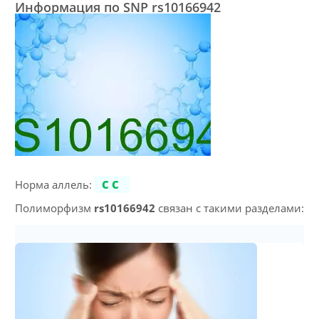
Информация по SNP rs10166942
Норма аллель:
CC
Полиморфизм
rs10166942
связан с такими разделами: