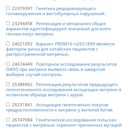
22379397
Генетика рецидивирующего
головокружения и вестибулярных нарушений.
23294458
Репликация и метаанализ общих
вариантов идентифицируют значимый для всего
генома локус мигрени.
24021092
Вариант PRDM16 rs2651899 является
фактором риска для китайских пациентов с
распространенной мигренью.
24674449
Повторное исследование результатов
GWAS при мигрени выявило связь в шведской
выборке случай-контроль.
25388962
Репликация результатов предыдущего
полногеномного исследования ассоциации мигрени в
испанском образце мигрени с аурой.
26231841
Ассоциация генетических локусов
предрасположенности к мигрени у жителей Китая.
26747084
Генетические исследования польских
пациентов с мигренью: скрининг причинных мутаций