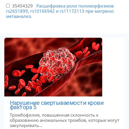
35454329
Расшифровка роли полиморфизмов
rs2651899, rs10166942 и rs11172113 при мигрени:
метаанализ.
Нарушение свертываемости крови
фактора 5
Тромбофилия, повышенная склонность к
образованию аномальных тромбов, которые могут
закупоривать...