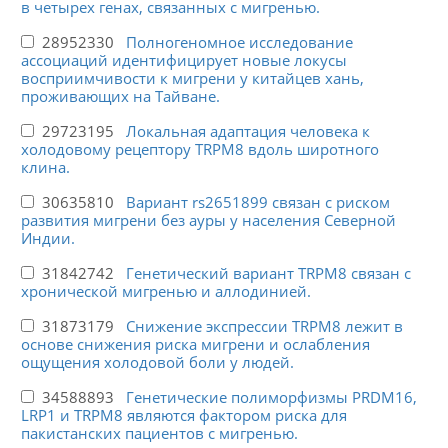
в четырех генах, связанных с мигренью.
28952330
Полногеномное исследование
ассоциаций идентифицирует новые локусы
восприимчивости к мигрени у китайцев хань,
проживающих на Тайване.
29723195
Локальная адаптация человека к
холодовому рецептору TRPM8 вдоль широтного
клина.
30635810
Вариант rs2651899 связан с риском
развития мигрени без ауры у населения Северной
Индии.
31842742
Генетический вариант TRPM8 связан с
хронической мигренью и аллодинией.
31873179
Снижение экспрессии TRPM8 лежит в
основе снижения риска мигрени и ослабления
ощущения холодовой боли у людей.
34588893
Генетические полиморфизмы PRDM16,
LRP1 и TRPM8 являются фактором риска для
пакистанских пациентов с мигренью.