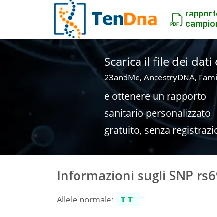
rapport
campio
Scarica il file dei dat
23andMe, AncestryDNA, Fami
e ottenere un rapporto
sanitario personalizzato
gratuito, senza registrazi
Informazioni sugli SNP rs
Allele normale:
TT