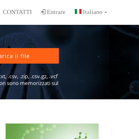
CONTATTI
Entrare
rica il file
xt, .csv, .zip, .csv.gz, .vcf
e non sono memorizzati sul