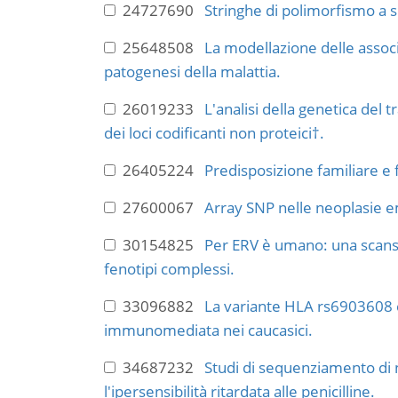
24727690
Stringhe di polimorfismo a s
25648508
La modellazione delle associ
patogenesi della malattia.
26019233
L'analisi della genetica del 
dei loci codificanti non proteici†.
26405224
Predisposizione familiare e fa
27600067
Array SNP nelle neoplasie e
30154825
Per ERV è umano: una scansio
fenotipi complessi.
33096882
La variante HLA rs6903608 è 
immunomediata nei caucasici.
34687232
Studi di sequenziamento di 
l'ipersensibilità ritardata alle penicilline.