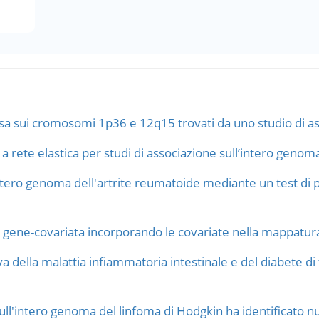
erosa sui cromosomi 1p36 e 12q15 trovati da uno studio di a
 a rete elastica per studi di associazione sull’intero genom
intero genoma dell'artrite reumatoide mediante un test di
i gene-covariata incorporando le covariate nella mappatura
a della malattia infiammatoria intestinale e del diabete di ti
ll'intero genoma del linfoma di Hodgkin ha identificato nuov