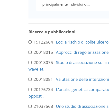
principalmente individui di...
Ricerca e pubblicazioni
:
19122664
Loci a rischio di colite ulc
20018015
Approcci di regolarizzazione
20018075
Studio di associazione sull'
wavelet.
20018081
Valutazione delle interazion
20176734
L’analisi genetica comparativ
opposti.
21037568
Uno studio di associazione su