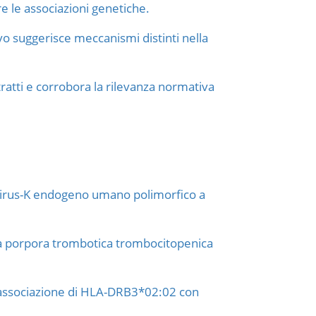
e le associazioni genetiche.
vo suggerisce meccanismi distinti nella
tratti e corrobora la rilevanza normativa
rovirus-K endogeno umano polimorfico a
lla porpora trombotica trombocitopenica
l'associazione di HLA-DRB3*02:02 con