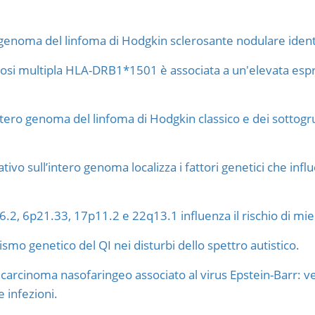
genoma del linfoma di Hodgkin sclerosante nodulare identifi
lerosi multipla HLA-DRB1*1501 è associata a un'elevata es
ntero genoma del linfoma di Hodgkin classico e dei sottogrup
vo sull’intero genoma localizza i fattori genetici che influ
.2, 6p21.33, 17p11.2 e 22q13.1 influenza il rischio di mi
smo genetico del QI nei disturbi dello spettro autistico.
 carcinoma nasofaringeo associato al virus Epstein-Barr: ve
e infezioni.