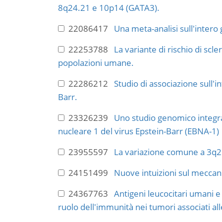
8q24.21 e 10p14 (GATA3).
22086417
Una meta-analisi sull'intero 
22253788
La variante di rischio di sc
popolazioni umane.
22286212
Studio di associazione sull'i
Barr.
23326239
Uno studio genomico integrati
nucleare 1 del virus Epstein-Barr (EBNA-1)
23955597
La variazione comune a 3q26
24151499
Nuove intuizioni sul meccani
24367763
Antigeni leucocitari umani e
ruolo dell'immunità nei tumori associati all