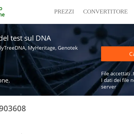
o
PREZZI
CONVERTITORE
ne
i del test sul DNA
lyTreeDNA, MyHeritage, Genotek
Ca
File accettati .t
one.
I dati dei fil
server
6903608