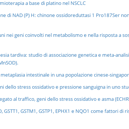
ioterapia a base di platino nel NSCLC
one di NAD (P) H: chinone ossidoreduttasi 1 Pro187Ser non 
uni nei geni coinvolti nel metabolismo e nella risposta a s
inesia tardiva: studio di associazione genetica e meta-anal
 MnSOD).
la metaplasia intestinale in una popolazione cinese-singapor
i dello stress ossidativo e pressione sanguigna in uno stu
ato al traffico, geni dello stress ossidativo e asma (ECHR
PO, GSTT1, GSTM1, GSTP1, EPHX1 e NQO1 come fattori di ri