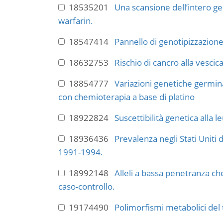
18535201
Una scansione dell’intero g
warfarin.
18547414
Pannello di genotipizzazione
18632753
Rischio di cancro alla vescic
18854777
Variazioni genetiche germina
con chemioterapia a base di platino
18922824
Suscettibilità genetica alla l
18936436
Prevalenza negli Stati Uniti
1991-1994.
18992148
Alleli a bassa penetranza ch
caso-controllo.
19174490
Polimorfismi metabolici del 