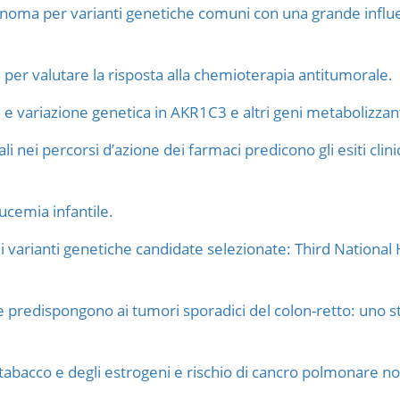
enoma per varianti genetiche comuni con una grande influ
 per valutare la risposta alla chemioterapia antitumorale.
a e variazione genetica in AKR1C3 e altri geni metabolizzant
li nei percorsi d’azione dei farmaci predicono gli esiti cli
eucemia infantile.
 di varianti genetiche candidate selezionate: Third Nationa
e predispongono ai tumori sporadici del colon-retto: uno s
tabacco e degli estrogeni e rischio di cancro polmonare non