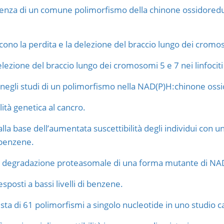
lenza di un comune polimorfismo della chinone ossidoredut
ono la perdita e la delezione del braccio lungo dei cromoso
zione del braccio lungo dei cromosomi 5 e 7 nei linfociti d
 negli studi di un polimorfismo nella NAD(P)H:chinone ossi
tà genetica al cancro.
la base dell’aumentata suscettibilità degli individui con
 benzene.
 e degradazione proteasomale di una forma mutante di NAD
sposti a bassi livelli di benzene.
resta di 61 polimorfismi a singolo nucleotide in uno studio 