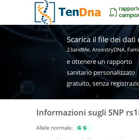
rapport
campio
Scarica il file dei dat
23andMe, AncestryDNA, Fami
e ottenere un rapporto
sanitario personalizzato
gratuito, senza registrazi
Informazioni sugli SNP rs
Allele normale:
GG