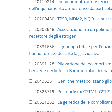
20110814
Inquinamento atmosferico e om
dell’inquinamento atmosferico da particola
20200430
TP53, MDM2, NQO1 e suscetti
20308648
Associazione tra un polimo
recettore degli estrogeni.
20331656
Il genotipo fetale per l'enzi
hanno fumato durante la gravidanza.
20391128
Rilevazione dei polimorfismi
benzene nei linfociti B immortalati di una
20436251
Geni che metabolizzano gli x
20526719
Polimorfismi GSTM1, GSTP1 e N
20621252
La genetica delle complicanz