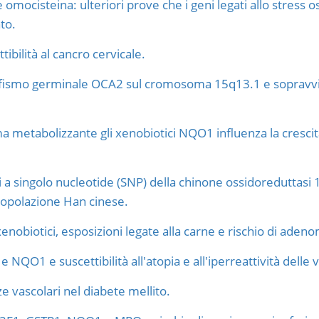
ocisteina: ulteriori prove che i geni legati allo stress os
to.
bilità al cancro cervicale.
rfismo germinale OCA2 sul cromosoma 15q13.1 e sopravvive
ma metabolizzante gli xenobiotici NQO1 influenza la crescita
 a singolo nucleotide (SNP) della chinone ossidoreduttasi
 popolazione Han cinese.
enobiotici, esposizioni legate alla carne e rischio di aden
QO1 e suscettibilità all'atopia e all'iperreattività delle vi
e vascolari nel diabete mellito.