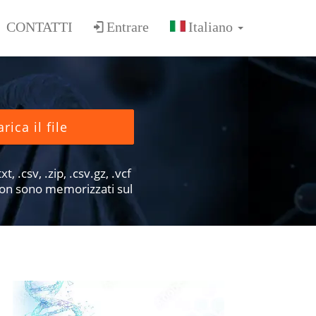
CONTATTI
Entrare
rica il file
xt, .csv, .zip, .csv.gz, .vcf
e non sono memorizzati sul