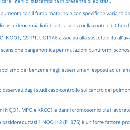
care i geni di suscettibilità in presenza di epistasi.
ale aumenta con il fumo materno e con specifiche varianti de
di casi di leucemia linfoblastica acuta nella contea di Churc
PO, NQO1, GSTP1, UGT1A6 associati alla suscettibilità all'
a scansione pangenomica per mutazioni puntiformi sconosc
abolismo del benzene negli esseri umani esposti ad un'a
o osservati dagli studi caso-controllo sul cancro del polmon
i NQO1, MPO e XRCC1 e danni cromosomici tra i lavoratori 
 ossidoreduttasi 1 NQO1*2 (P187S) è un forte fattore prog