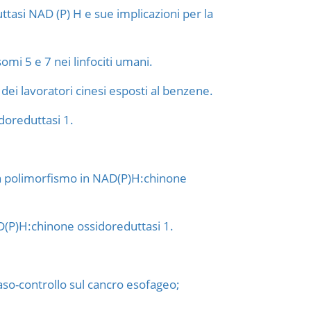
tasi NAD (P) H e sue implicazioni per la
mi 5 e 7 nei linfociti umani.
ei lavoratori cinesi esposti al benzene.
doreduttasi 1.
 un polimorfismo in NAD(P)H:chinone
(P)H:chinone ossidoreduttasi 1.
caso-controllo sul cancro esofageo;