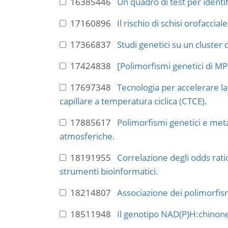
16385446
Un quadro di test per identifi
17160896
Il rischio di schisi orofacci
17366837
Studi genetici su un cluster 
17424838
[Polimorfismi genetici di M
17697348
Tecnologia per accelerare l
capillare a temperatura ciclica (CTCE).
17885617
Polimorfismi genetici e met
atmosferiche.
18191955
Correlazione degli odds rati
strumenti bioinformatici.
18214807
Associazione dei polimorfism
18511948
Il genotipo NAD(P)H:chinone