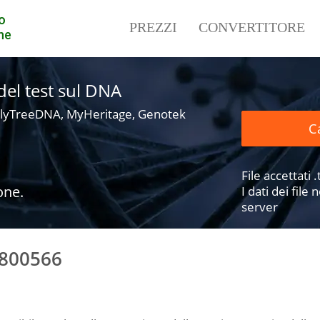
o
PREZZI
CONVERTITORE
ne
i del test sul DNA
lyTreeDNA, MyHeritage, Genotek
Ca
File accettati .t
one.
I dati dei fil
server
1800566