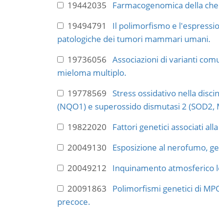
19442035
Farmacogenomica della chem
19494791
Il polimorfismo e l'espressi
patologiche dei tumori mammari umani.
19736056
Associazioni di varianti com
mieloma multiplo.
19778569
Stress ossidativo nella disc
(NQO1) e superossido dismutasi 2 (SOD2,
19822020
Fattori genetici associati al
20049130
Esposizione al nerofumo, gen
20049212
Inquinamento atmosferico leg
20091863
Polimorfismi genetici di M
precoce.