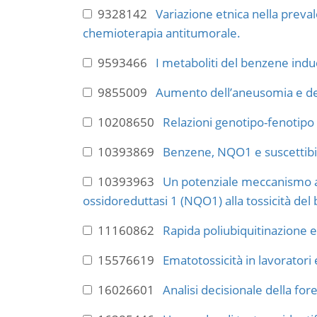
9328142
Variazione etnica nella preva
chemioterapia antitumorale.
9593466
I metaboliti del benzene induc
9855009
Aumento dell’aneusomia e dele
10208650
Relazioni genotipo-fenotipo
10393869
Benzene, NQO1 e suscettibili
10393963
Un potenziale meccanismo al
ossidoreduttasi 1 (NQO1) alla tossicità del
11160862
Rapida poliubiquitinazione
15576619
Ematotossicità in lavoratori e
16026601
Analisi decisionale della fo