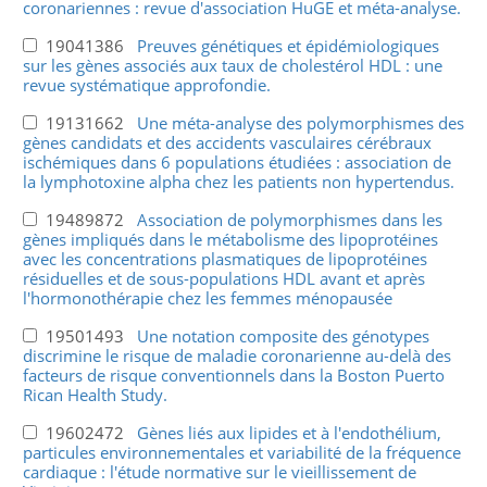
coronariennes : revue d'association HuGE et méta-analyse.
19041386
Preuves génétiques et épidémiologiques
sur les gènes associés aux taux de cholestérol HDL : une
revue systématique approfondie.
19131662
Une méta-analyse des polymorphismes des
gènes candidats et des accidents vasculaires cérébraux
ischémiques dans 6 populations étudiées : association de
la lymphotoxine alpha chez les patients non hypertendus.
19489872
Association de polymorphismes dans les
gènes impliqués dans le métabolisme des lipoprotéines
avec les concentrations plasmatiques de lipoprotéines
résiduelles et de sous-populations HDL avant et après
l'hormonothérapie chez les femmes ménopausée
19501493
Une notation composite des génotypes
discrimine le risque de maladie coronarienne au-delà des
facteurs de risque conventionnels dans la Boston Puerto
Rican Health Study.
19602472
Gènes liés aux lipides et à l'endothélium,
particules environnementales et variabilité de la fréquence
cardiaque : l'étude normative sur le vieillissement de