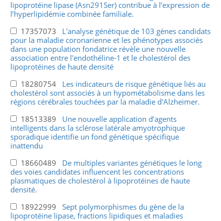
lipoprotéine lipase (Asn291Ser) contribue à l’expression de
l’hyperlipidémie combinée familiale.
17357073
L'analyse génétique de 103 gènes candidats
pour la maladie coronarienne et les phénotypes associés
dans une population fondatrice révèle une nouvelle
association entre l'endothéline-1 et le cholestérol des
lipoprotéines de haute densité
18280754
Les indicateurs de risque génétique liés au
cholestérol sont associés à un hypométabolisme dans les
régions cérébrales touchées par la maladie d'Alzheimer.
18513389
Une nouvelle application d’agents
intelligents dans la sclérose latérale amyotrophique
sporadique identifie un fond génétique spécifique
inattendu
18660489
De multiples variantes génétiques le long
des voies candidates influencent les concentrations
plasmatiques de cholestérol à lipoprotéines de haute
densité.
18922999
Sept polymorphismes du gène de la
lipoprotéine lipase, fractions lipidiques et maladies