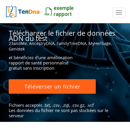
exemple
Inter
rapport
Télécharger le fichier de données
ADN du test
23andMe, AncestryDNA, FamilyTreeDNA, MyHeritage,
Genotek
et bénéficiez d'une amélioration
rapport de santé personnalisé
gratuit sans inscription
Téléverser un fichier
Fichiers acceptés .txt, .csv, .zip, .csv.gz, .vcf
Les données du fichier ne sont pas stockées sur le
serveur