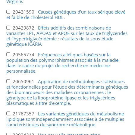
Virginie.
20421590
Causes génétiques d’un taux sérique élevé
et faible de cholestérol HDL.
20429872
Effets additifs des combinaisons de
variantes LPL, APOA5 et APOE sur les taux de triglycérides
et l'hypertriglycéridémie : résultats de la sous-étude
génétique ICARIA
20565774
Fréquences alléliques basées sur la
population des polymorphismes associés à la maladie
dans le cadre du projet de recherche en médecine
personnalisée.
20650961
Application de méthodologies statistiques
et fonctionnelles pour l'étude des déterminants génétiques
des biomarqueurs des maladies coronariennes : le
génotype de la lipoprotéine lipase et les triglycérides
plasmatiques à titre d'exemple.
21767357
Les variantes génétiques du métabolisme
lipidique sont indépendamment associées à de multiples
caractéristiques du syndrome métabolique.
22024213
Une nouvelle interaction gène-