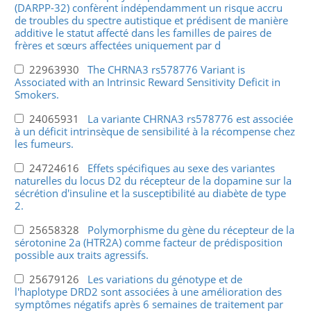
(DARPP-32) confèrent indépendamment un risque accru
de troubles du spectre autistique et prédisent de manière
additive le statut affecté dans les familles de paires de
frères et sœurs affectées uniquement par d
22963930
The CHRNA3 rs578776 Variant is
Associated with an Intrinsic Reward Sensitivity Deficit in
Smokers.
24065931
La variante CHRNA3 rs578776 est associée
à un déficit intrinsèque de sensibilité à la récompense chez
les fumeurs.
24724616
Effets spécifiques au sexe des variantes
naturelles du locus D2 du récepteur de la dopamine sur la
sécrétion d'insuline et la susceptibilité au diabète de type
2.
25658328
Polymorphisme du gène du récepteur de la
sérotonine 2a (HTR2A) comme facteur de prédisposition
possible aux traits agressifs.
25679126
Les variations du génotype et de
l'haplotype DRD2 sont associées à une amélioration des
symptômes négatifs après 6 semaines de traitement par