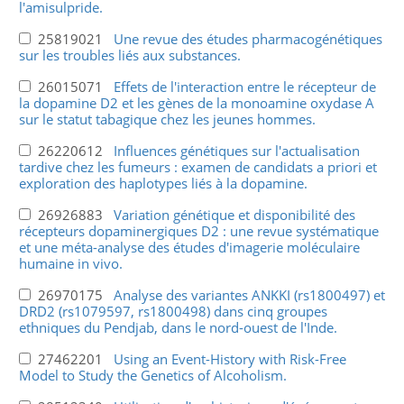
l'amisulpride.
25819021
Une revue des études pharmacogénétiques
sur les troubles liés aux substances.
26015071
Effets de l'interaction entre le récepteur de
la dopamine D2 et les gènes de la monoamine oxydase A
sur le statut tabagique chez les jeunes hommes.
26220612
Influences génétiques sur l'actualisation
tardive chez les fumeurs : examen de candidats a priori et
exploration des haplotypes liés à la dopamine.
26926883
Variation génétique et disponibilité des
récepteurs dopaminergiques D2 : une revue systématique
et une méta-analyse des études d'imagerie moléculaire
humaine in vivo.
26970175
Analyse des variantes ANKKI (rs1800497) et
DRD2 (rs1079597, rs1800498) dans cinq groupes
ethniques du Pendjab, dans le nord-ouest de l'Inde.
27462201
Using an Event-History with Risk-Free
Model to Study the Genetics of Alcoholism.