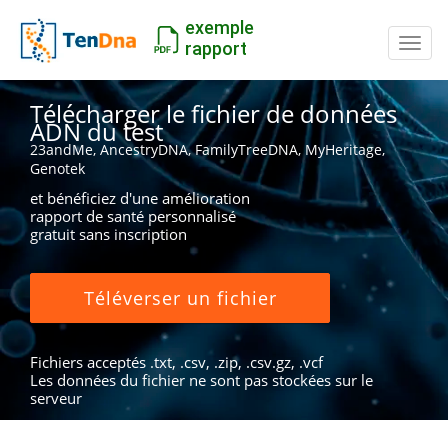
exemple
Inter
rapport
Télécharger le fichier de données
ADN du test
23andMe, AncestryDNA, FamilyTreeDNA, MyHeritage,
Genotek
et bénéficiez d'une amélioration
rapport de santé personnalisé
gratuit sans inscription
Téléverser un fichier
Fichiers acceptés .txt, .csv, .zip, .csv.gz, .vcf
Les données du fichier ne sont pas stockées sur le
serveur