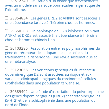
28512340
Utilisation d'un historique d'événements
avec un modèle sans risque pour étudier la génétique de
l'alcoolisme.
28854834
Les gènes DRD2 et ANKK1 sont associés à
une dépendance tardive à l’héroïne chez les hommes.
29550268
Un haplotype de 35,8 kilobases couvrant
ANKK1 et DRD2 est associé à la dépendance à l'héroïne
chez les hommes chinois Han.
30103286
Association entre les polymorphismes du
gène du récepteur de la dopamine et les effets du
traitement à la rispéridone : une revue systématique et
une méta-analyse.
30123056
Les variations génétiques du récepteur
dopaminergique D2 sont associées au risque et aux
variables clinicopathologiques du carcinome à cellules
urothéliales dans une population taïwanaise.
30389402
Une étude d'association du polymorphisme
des gènes dopaminergiques (DRD2) et sérotoninergiques
(5-HT2) et de la schizophrénie dans une population du
nord de l'Inde.