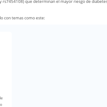
y rs7454108) que determinan el mayor riesgo de diabete
do con temas como este:
de
co