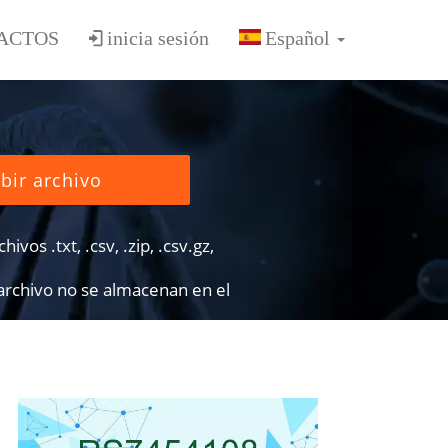
ACTOS
inicia sesión
bir archivo
ivos .txt, .csv, .zip, .csv.gz,
 archivo no se almacenan en el