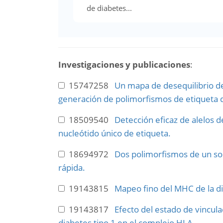
de diabetes...
Investigaciones y publicaciones
:
15747258
Un mapa de desequilibrio de
generación de polimorfismos de etiqueta d
18509540
Detección eficaz de alelos 
nucleótido único de etiqueta.
18694972
Dos polimorfismos de un sol
rápida.
19143815
Mapeo fino del MHC de la di
19143817
Efecto del estado de vincul
diabetes tipo 1 en el complejo HLA.