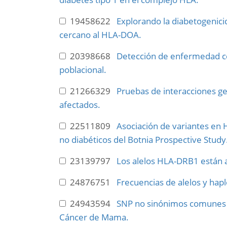
19458622
Explorando la diabetogenici
cercano al HLA-DOA.
20398668
Detección de enfermedad celí
poblacional.
21266329
Pruebas de interacciones gen
afectados.
22511809
Asociación de variantes en
no diabéticos del Botnia Prospective Study
23139797
Los alelos HLA-DRB1 están a
24876751
Frecuencias de alelos y hapl
24943594
SNP no sinónimos comunes as
Cáncer de Mama.