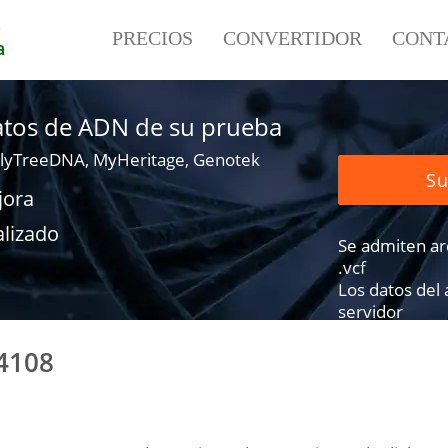
e
PRECIOS
CONVERTIDOR
CONT
a
datos de ADN de su prueba
lyTreeDNA, MyHeritage, Genotek
Su
jora
alizado
Se admiten arch
.vcf
Los datos del
servidor
4108