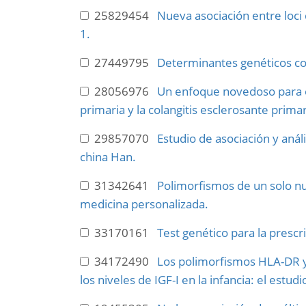
25829454
Nueva asociación entre loci
1.
27449795
Determinantes genéticos com
28056976
Un enfoque novedoso para el 
primaria y la colangitis esclerosante prima
29857070
Estudio de asociación y anál
china Han.
31342641
Polimorfismos de un solo nu
medicina personalizada.
33170161
Test genético para la prescri
34172490
Los polimorfismos HLA-DR y 
los niveles de IGF-I en la infancia: el est