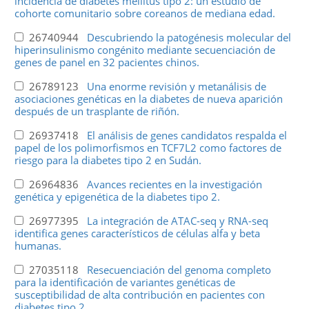
incidencia de diabetes mellitus tipo 2: un estudio de
cohorte comunitario sobre coreanos de mediana edad.
26740944
Descubriendo la patogénesis molecular del
hiperinsulinismo congénito mediante secuenciación de
genes de panel en 32 pacientes chinos.
26789123
Una enorme revisión y metanálisis de
asociaciones genéticas en la diabetes de nueva aparición
después de un trasplante de riñón.
26937418
El análisis de genes candidatos respalda el
papel de los polimorfismos en TCF7L2 como factores de
riesgo para la diabetes tipo 2 en Sudán.
26964836
Avances recientes en la investigación
genética y epigenética de la diabetes tipo 2.
26977395
La integración de ATAC-seq y RNA-seq
identifica genes característicos de células alfa y beta
humanas.
27035118
Resecuenciación del genoma completo
para la identificación de variantes genéticas de
susceptibilidad de alta contribución en pacientes con
diabetes tipo 2.