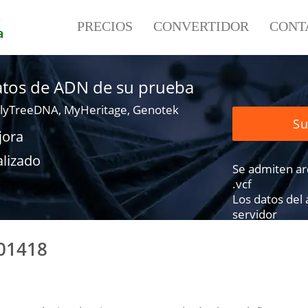
e
PRECIOS
CONVERTIDOR
CONT
a
datos de ADN de su prueba
lyTreeDNA, MyHeritage, Genotek
Su
jora
alizado
Se admiten arch
.vcf
Los datos del
servidor
801418