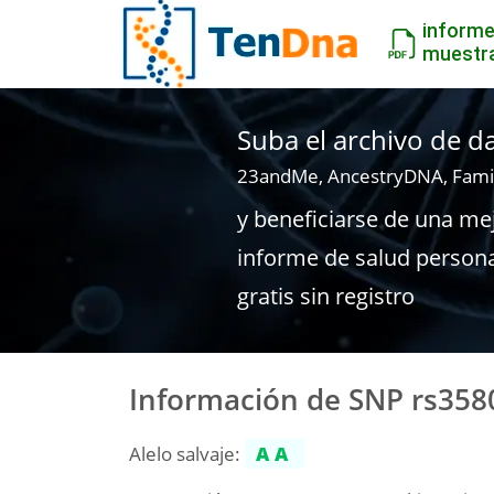
inform
muestr
Suba el archivo de 
23andMe, AncestryDNA, Fami
y beneficiarse de una me
informe de salud person
gratis sin registro
Información de SNP rs35
Alelo salvaje:
AA