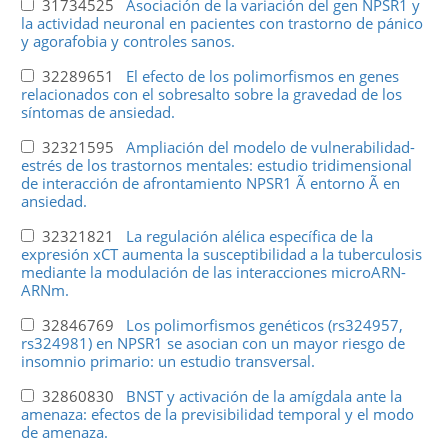
31734525
Asociación de la variación del gen NPSR1 y
la actividad neuronal en pacientes con trastorno de pánico
y agorafobia y controles sanos.
32289651
El efecto de los polimorfismos en genes
relacionados con el sobresalto sobre la gravedad de los
síntomas de ansiedad.
32321595
Ampliación del modelo de vulnerabilidad-
estrés de los trastornos mentales: estudio tridimensional
de interacción de afrontamiento NPSR1 Ã entorno Ã en
ansiedad.
32321821
La regulación alélica específica de la
expresión xCT aumenta la susceptibilidad a la tuberculosis
mediante la modulación de las interacciones microARN-
ARNm.
32846769
Los polimorfismos genéticos (rs324957,
rs324981) en NPSR1 se asocian con un mayor riesgo de
insomnio primario: un estudio transversal.
32860830
BNST y activación de la amígdala ante la
amenaza: efectos de la previsibilidad temporal y el modo
de amenaza.