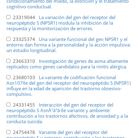
condicionamiento del miedo, la extinción y el tratamiento
cognitivo-conductual.
23319044
La variación del gen del receptor del
neuropéptido S (NPSR1) modula la inhibición de la
respuesta y la monitorización de errores.
23325374
Una variante funcional del gen NPSR1 y el
entorno dan forma a la personalidad y la acción impulsiva:
un estudio longitudinal.
23663310
Investigación de genes de asma altamente
replicados como genes candidatos para la rinitis alérgica.
23680103
La variante de codificación funcional
Asn107Ile del gen del receptor del neuropéptido S (NPSR1)
influye en la edad de aparición del trastorno obsesivo-
compulsivo.
24331455
Interacción del gen del receptor del
neuropéptido S AsnÂ¹â°â·Ile variante y ambiente:
contribución a los trastornos afectivos, de ansiedad y a la
conducta suicida.
24754478
Variante del gen del receptor del
neuropéptido S y entorno: contribución a los trastornos