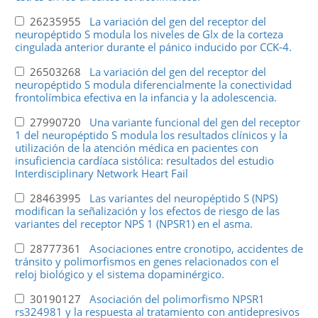
26235955
La variación del gen del receptor del
neuropéptido S modula los niveles de Glx de la corteza
cingulada anterior durante el pánico inducido por CCK-4.
26503268
La variación del gen del receptor del
neuropéptido S modula diferencialmente la conectividad
frontolímbica efectiva en la infancia y la adolescencia.
27990720
Una variante funcional del gen del receptor
1 del neuropéptido S modula los resultados clínicos y la
utilización de la atención médica en pacientes con
insuficiencia cardíaca sistólica: resultados del estudio
Interdisciplinary Network Heart Fail
28463995
Las variantes del neuropéptido S (NPS)
modifican la señalización y los efectos de riesgo de las
variantes del receptor NPS 1 (NPSR1) en el asma.
28777361
Asociaciones entre cronotipo, accidentes de
tránsito y polimorfismos en genes relacionados con el
reloj biológico y el sistema dopaminérgico.
30190127
Asociación del polimorfismo NPSR1
rs324981 y la respuesta al tratamiento con antidepresivos