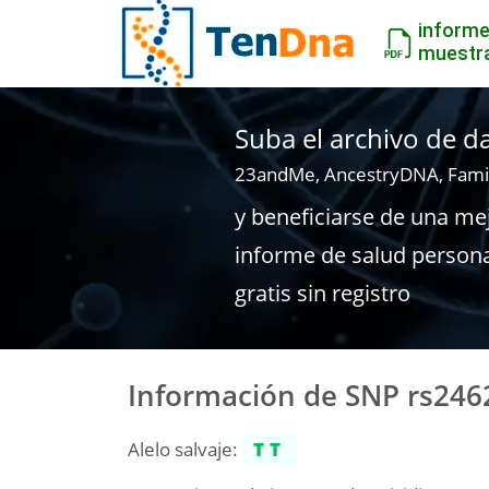
inform
muestr
Suba el archivo de 
23andMe, AncestryDNA, Fami
y beneficiarse de una me
informe de salud person
gratis sin registro
Información de SNP rs246
Alelo salvaje:
TT