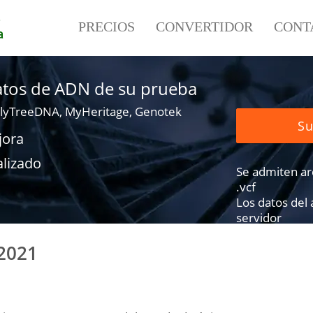
e
PRECIOS
CONVERTIDOR
CONT
a
datos de ADN de su prueba
lyTreeDNA, MyHeritage, Genotek
Su
jora
alizado
Se admiten arch
.vcf
Los datos del
servidor
2021