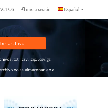
ACTOS
inicia sesión
bir archivo
ivos .txt, .csv, .zip, .csv.gz,
 archivo no se almacenan en el