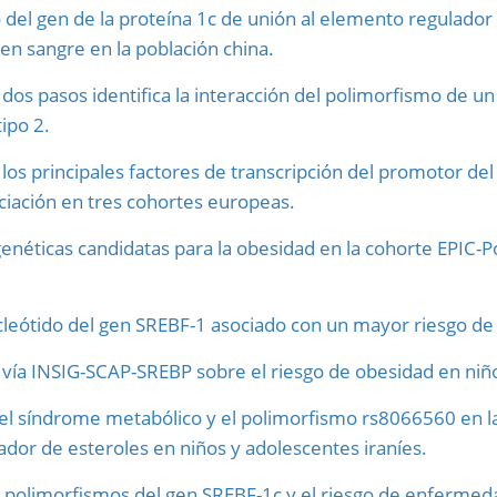
del gen de la proteína 1c de unión al elemento regulador 
s en sangre en la población china.
 dos pasos identifica la interacción del polimorfismo de u
ipo 2.
os principales factores de transcripción del promotor del 
ociación en tres cohortes europeas.
genéticas candidatas para la obesidad en la cohorte EPIC
cleótido del gen SREBF-1 asociado con un mayor riesgo d
a vía INSIG-SCAP-SREBP sobre el riesgo de obesidad en niñ
 el síndrome metabólico y el polimorfismo rs8066560 en l
ador de esteroles en niños y adolescentes iraníes.
os polimorfismos del gen SREBF-1c y el riesgo de enfermed