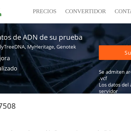
e
PRECIOS
CONVERTIDOR
CONT
a
datos de ADN de su prueba
lyTreeDNA, MyHeritage, Genotek
Su
jora
alizado
Se admiten arch
.vcf
Los datos del
servidor
7508