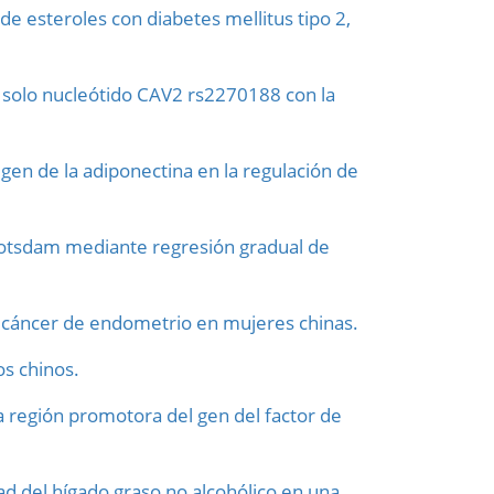
de esteroles con diabetes mellitus tipo 2,
n solo nucleótido CAV2 rs2270188 con la
gen de la adiponectina en la regulación de
-Potsdam mediante regresión gradual de
e cáncer de endometrio en mujeres chinas.
os chinos.
a región promotora del gen del factor de
ad del hígado graso no alcohólico en una