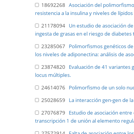
18692268
Asociación del polimorfismo 
resistencia a la insulina y niveles de lípido
21178094
Un estudio de asociación de
ingesta de grasas en el riesgo de diabetes t
23285067
Polimorfismos genéticos de l
los niveles de adiponectina: análisis de as
23874820
Evaluación de 41 variantes 
locus múltiples.
24614076
Polimorfismo de un solo nu
25028659
La interacción gen-gen de l
27076879
Estudio de asociación entre
transcripción 1 de unión al elemento regul
27572914
Falta de asociación entre l