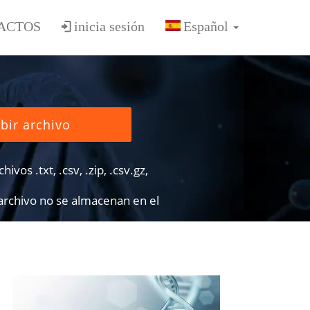
ACTOS
inicia sesión
bir archivo
ivos .txt, .csv, .zip, .csv.gz,
 archivo no se almacenan en el