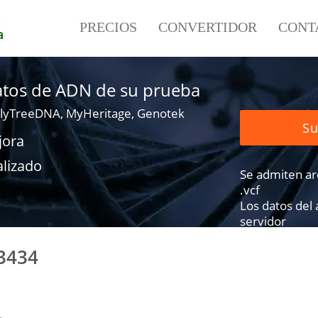
e
PRECIOS
CONVERTIDOR
CONT
a
datos de ADN de su prueba
lyTreeDNA, MyHeritage, Genotek
Su
jora
alizado
Se admiten arch
.vcf
Los datos del
servidor
3434