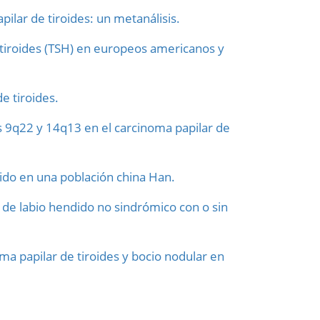
ilar de tiroides: un metanálisis.
a tiroides (TSH) en europeos americanos y
de tiroides.
s 9q22 y 14q13 en el carcinoma papilar de
ido en una población china Han.
go de labio hendido no sindrómico con o sin
a papilar de tiroides y bocio nodular en