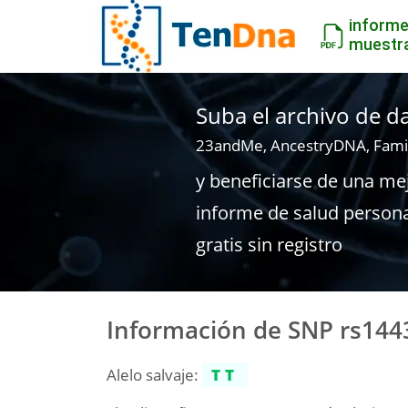
inform
muestr
Suba el archivo de 
23andMe, AncestryDNA, Fami
y beneficiarse de una me
informe de salud person
gratis sin registro
Información de SNP rs144
Alelo salvaje:
TT