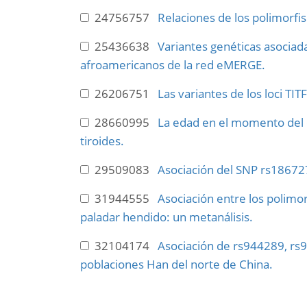
24756757
Relaciones de los polimorfi
25436638
Variantes genéticas asociad
afroamericanos de la red eMERGE.
26206751
Las variantes de los loci TIT
28660995
La edad en el momento del d
tiroides.
29509083
Asociación del SNP rs186727
31944555
Asociación entre los polimor
paladar hendido: un metanálisis.
32104174
Asociación de rs944289, rs9
poblaciones Han del norte de China.