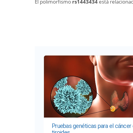
El polimorfismo
rs1443434
está relaciona
Pruebas genéticas para el cáncer
tiroides.