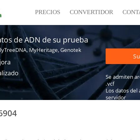
e
PRECIOS
CONVERTIDOR
CONT
a
datos de ADN de su prueba
lyTreeDNA, MyHeritage, Genotek
Su
jora
alizado
Se admiten arch
.vcf
Los datos del
servidor
6904