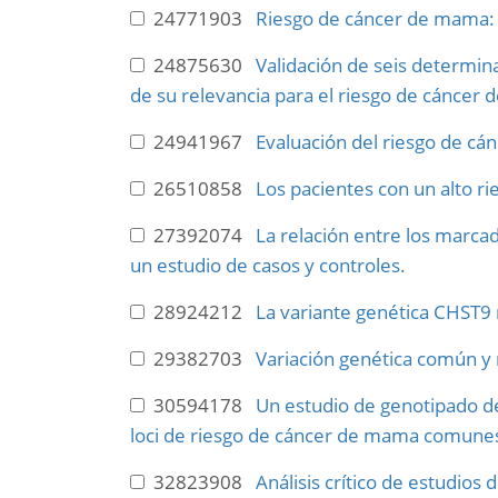
24771903
Riesgo de cáncer de mama: d
24875630
Validación de seis determin
de su relevancia para el riesgo de cánce
24941967
Evaluación del riesgo de cá
26510858
Los pacientes con un alto r
27392074
La relación entre los marca
un estudio de casos y controles.
28924212
La variante genética CHST9 
29382703
Variación genética común y 
30594178
Un estudio de genotipado de
loci de riesgo de cáncer de mama comune
32823908
Análisis crítico de estudio