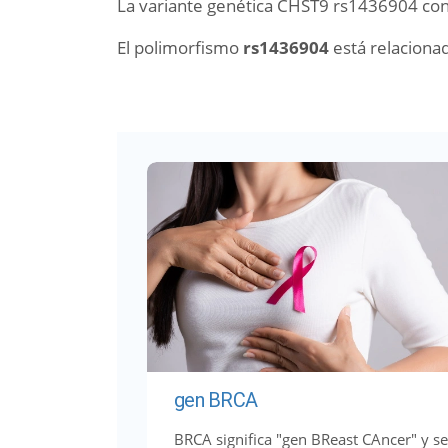
La variante genética CHST9 rs1436904 cont
El polimorfismo
rs1436904
está relaciona
gen BRCA
BRCA significa "gen BReast CAncer" y se