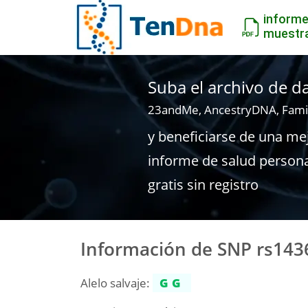
inform
muestr
Suba el archivo de 
23andMe, AncestryDNA, Fami
y beneficiarse de una me
informe de salud person
gratis sin registro
Información de SNP rs143
Alelo salvaje:
GG