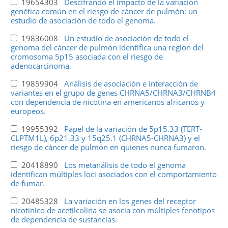
19654303
Descifrando el impacto de la variación
genética común en el riesgo de cáncer de pulmón: un
estudio de asociación de todo el genoma.
19836008
Un estudio de asociación de todo el
genoma del cáncer de pulmón identifica una región del
cromosoma 5p15 asociada con el riesgo de
adenocarcinoma.
19859904
Análisis de asociación e interacción de
variantes en el grupo de genes CHRNA5/CHRNA3/CHRNB4
con dependencia de nicotina en americanos africanos y
europeos.
19955392
Papel de la variación de 5p15.33 (TERT-
CLPTM1L), 6p21.33 y 15q25.1 (CHRNA5-CHRNA3) y el
riesgo de cáncer de pulmón en quienes nunca fumaron.
20418890
Los metanálisis de todo el genoma
identifican múltiples loci asociados con el comportamiento
de fumar.
20485328
La variación en los genes del receptor
nicotínico de acetilcolina se asocia con múltiples fenotipos
de dependencia de sustancias.