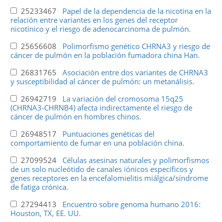
25233467
Papel de la dependencia de la nicotina en la
relación entre variantes en los genes del receptor
nicotínico y el riesgo de adenocarcinoma de pulmón.
25656608
Polimorfismo genético CHRNA3 y riesgo de
cáncer de pulmón en la población fumadora china Han.
26831765
Asociación entre dos variantes de CHRNA3
y susceptibilidad al cáncer de pulmón: un metanálisis.
26942719
La variación del cromosoma 15q25
(CHRNA3-CHRNB4) afecta indirectamente el riesgo de
cáncer de pulmón en hombres chinos.
26948517
Puntuaciones genéticas del
comportamiento de fumar en una población china.
27099524
Células asesinas naturales y polimorfismos
de un solo nucleótido de canales iónicos específicos y
genes receptores en la encefalomielitis miálgica/síndrome
de fatiga crónica.
27294413
Encuentro sobre genoma humano 2016:
Houston, TX, EE. UU.