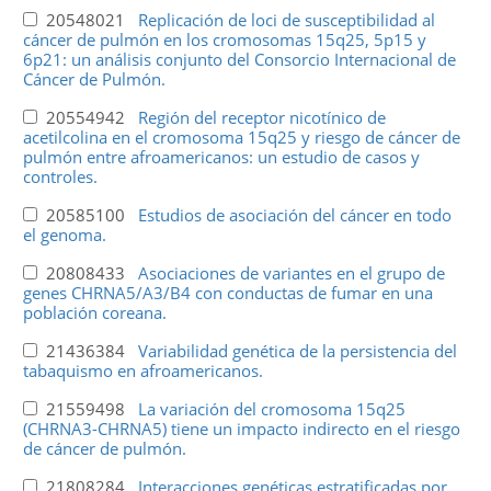
20548021
Replicación de loci de susceptibilidad al
cáncer de pulmón en los cromosomas 15q25, 5p15 y
6p21: un análisis conjunto del Consorcio Internacional de
Cáncer de Pulmón.
20554942
Región del receptor nicotínico de
acetilcolina en el cromosoma 15q25 y riesgo de cáncer de
pulmón entre afroamericanos: un estudio de casos y
controles.
20585100
Estudios de asociación del cáncer en todo
el genoma.
20808433
Asociaciones de variantes en el grupo de
genes CHRNA5/A3/B4 con conductas de fumar en una
población coreana.
21436384
Variabilidad genética de la persistencia del
tabaquismo en afroamericanos.
21559498
La variación del cromosoma 15q25
(CHRNA3-CHRNA5) tiene un impacto indirecto en el riesgo
de cáncer de pulmón.
21808284
Interacciones genéticas estratificadas por