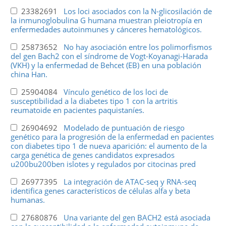
23382691
Los loci asociados con la N-glicosilación de
la inmunoglobulina G humana muestran pleiotropía en
enfermedades autoinmunes y cánceres hematológicos.
25873652
No hay asociación entre los polimorfismos
del gen Bach2 con el síndrome de Vogt-Koyanagi-Harada
(VKH) y la enfermedad de Behcet (EB) en una población
china Han.
25904084
Vínculo genético de los loci de
susceptibilidad a la diabetes tipo 1 con la artritis
reumatoide en pacientes paquistaníes.
26904692
Modelado de puntuación de riesgo
genético para la progresión de la enfermedad en pacientes
con diabetes tipo 1 de nueva aparición: el aumento de la
carga genética de genes candidatos expresados
u200bu200ben islotes y regulados por citocinas pred
26977395
La integración de ATAC-seq y RNA-seq
identifica genes característicos de células alfa y beta
humanas.
27680876
Una variante del gen BACH2 está asociada