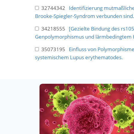
32744342
Identifizierung mutmaßlich
Brooke-Spiegler-Syndrom verbunden sind
34218555
[Gezielte Bindung des rs1
Genpolymorphismus und lärmbedingtem H
35073195
Einfluss von Polymorphisme
systemischem Lupus erythematodes.