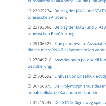
europäischen Fall-Kontroll-Studie (EpiLymp
23065274
Beitrag der JAK2- und STAT3
tunesischen Arabern.
23193966
Beitrag der JAK2- und STAT3
tunesischen Bevölkerung.
25106527
Eine genomweite Assoziatio
die die microRNA-Ziel-Samenstellen verän
27049718
Assoziationen potenziell fu
Bevölkerung.
29938592
Einfluss von Einzelnukleoti
30758075
Der Polymorphismus des Inte
hepatozellulären Karzinom verbunden.
31219249
Der STAT3-Signalweg spielt e