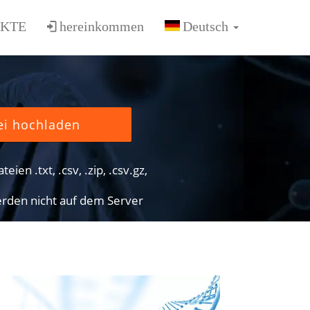
KTE
hereinkommen
ei hochladen
eien .txt, .csv, .zip, .csv.gz,
rden nicht auf dem Server