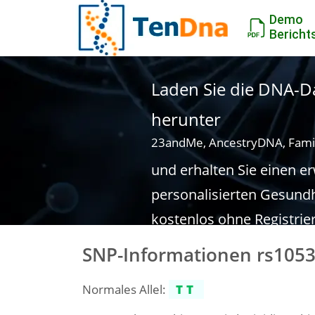
Demo
Bericht
Laden Sie die DNA-Da
herunter
23andMe, AncestryDNA, Fami
und erhalten Sie einen e
personalisierten Gesundh
kostenlos ohne Registrie
SNP-Informationen rs105
Normales Allel:
TT