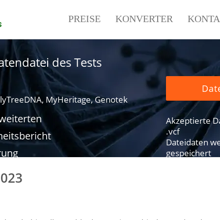
PREISE
KONVERTER
KONTA
s
tendatei des Tests
Dat
lyTreeDNA, MyHeritage, Genotek
rweiterten
Akzeptierte Dat
.vcf
eitsbericht
Dateidaten we
rung
gespeichert
3023