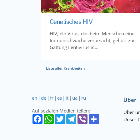
Genetisches HIV
HIV, ein Virus, das beim Menschen eine
Immunschwäche verursacht, gehört zur
Gattung Lentivirus in...
Liste aller Krankheiten
en
|
de
|
fr
|
es
|
it
|
ua
|
ru
Über
Auf sozialen Medien teilen:
Über u
Unser 