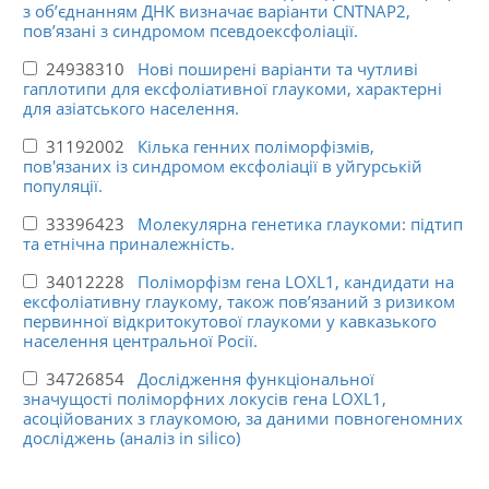
з об’єднанням ДНК визначає варіанти CNTNAP2,
пов’язані з синдромом псевдоексфоліації.
24938310
Нові поширені варіанти та чутливі
гаплотипи для ексфоліативної глаукоми, характерні
для азіатського населення.
31192002
Кілька генних поліморфізмів,
пов'язаних із синдромом ексфоліації в уйгурській
популяції.
33396423
Молекулярна генетика глаукоми: підтип
та етнічна приналежність.
34012228
Поліморфізм гена LOXL1, кандидати на
ексфоліативну глаукому, також пов’язаний з ризиком
первинної відкритокутової глаукоми у кавказького
населення центральної Росії.
34726854
Дослідження функціональної
значущості поліморфних локусів гена LOXL1,
асоційованих з глаукомою, за даними повногеномних
досліджень (аналіз in silico)