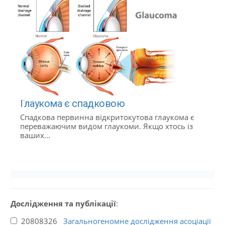
Глаукома є спадковою
Спадкова первинна відкритокутова глаукома є
переважаючим видом глаукоми. Якщо хтось із
ваших...
Дослідження та публікації
:
20808326
Загальногеномне дослідження асоціації