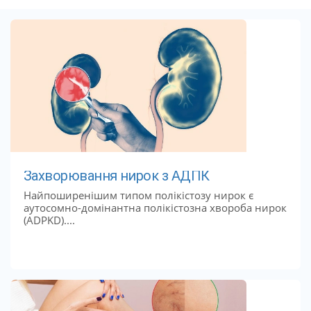
Захворювання нирок з АДПК
Найпоширенішим типом полікістозу нирок є
аутосомно-домінантна полікістозна хвороба нирок
(ADPKD)....