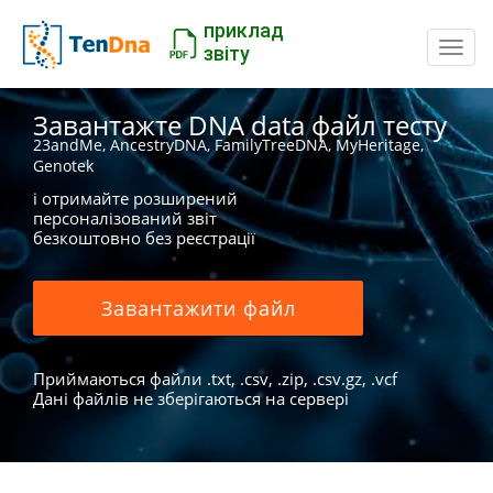
приклад
Пере
звіту
Завантажте DNA data файл тесту
23andMe, AncestryDNA, FamilyTreeDNA, MyHeritage,
Genotek
і отримайте розширений
персоналізований звіт
безкоштовно без реєстрації
Завантажити файл
Приймаються файли .txt, .csv, .zip, .csv.gz, .vcf
Дані файлів не зберігаються на сервері