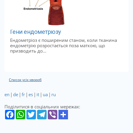
Гени ендометріозу
Ендометріоз є поширеним станом, коли тканина
ендометрію розростається поза маткою, що
призводить до...
Список усіх хвороб
en
|
de
|
fr
|
es
|
it
|
ua
|
ru
Поділитися в соціальних мережах: