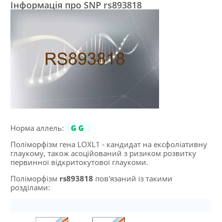
Інформація про SNP rs893818
Норма аллель:
GG
Поліморфізм гена LOXL1 - кандидат на ексфоліативну
глаукому, також асоційований з ризиком розвитку
первинної відкритокутової глаукоми.
Поліморфізм
rs893818
пов'язаний із такими
розділами: