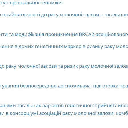
оху персональної геноміки.
 сприйнятливості до раку молочної залози – загально
нти та модифікація проникнення BRCA2-асоційованого
нення відомих генетичних маркерів ризику раку молоч
 до раку молочної залози та ризик раку молочної залози
тування безпосередньо до споживача: підготовка пр
іаціями загальних варіантів генетичної сприйнятливості
зи в консорціумі асоціацій раку молочної залози: ко