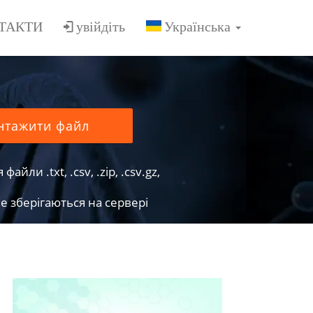
ТАКТИ
увійдіть
нтажити файл
йли .txt, .csv, .zip, .csv.gz,
е зберігаються на сервері