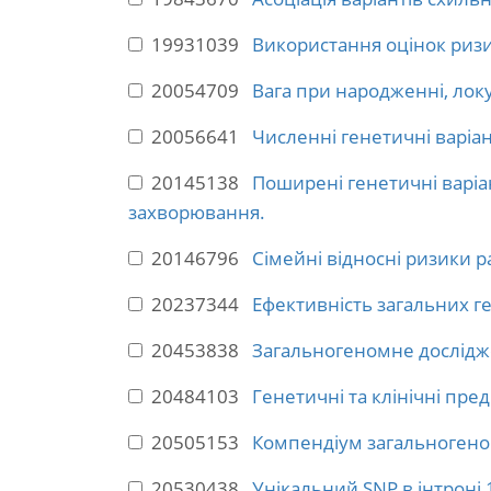
19931039
Використання оцінок ризи
20054709
Вага при народженні, локу
20056641
Численні генетичні варіа
20145138
Поширені генетичні варіан
захворювання.
20146796
Сімейні відносні ризики 
20237344
Ефективність загальних г
20453838
Загальногеномне досліджен
20484103
Генетичні та клінічні пре
20505153
Компендіум загальногеном
20530438
Унікальний SNP в інтроні 