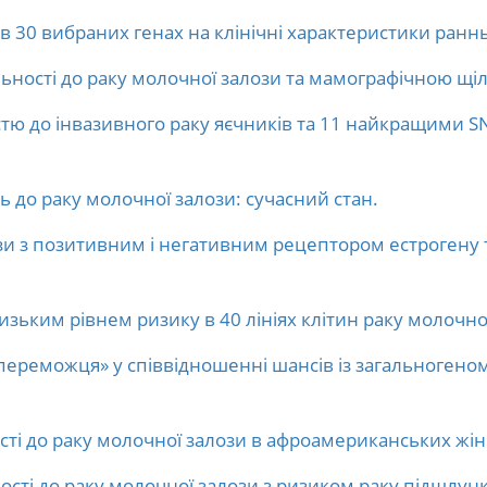
 в 30 вибраних генах на клінічні характеристики ранн
ьності до раку молочної залози та мамографічною щіл
стю до інвазивного раку яєчників та 11 найкращими S
 до раку молочної залози: сучасний стан.
ози з позитивним і негативним рецептором естрогену
изьким рівнем ризику в 40 лініях клітин раку молочн
ереможця» у співвідношенні шансів із загальногеном
ості до раку молочної залози в афроамериканських жін
ності до раку молочної залози з ризиком раку підшлунк