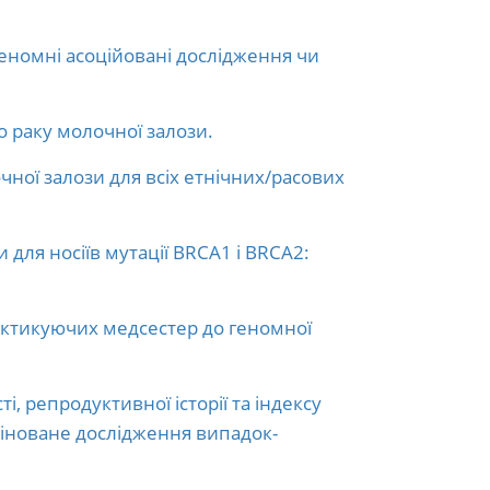
геномні асоційовані дослідження чи
 раку молочної залози.
ної залози для всіх етнічних/расових
 для носіїв мутації BRCA1 і BRCA2:
актикуючих медсестер до геномної
, репродуктивної історії та індексу
мбіноване дослідження випадок-