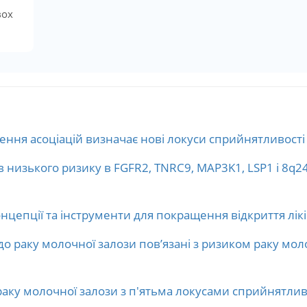
вох
ння асоціацій визначає нові локуси сприйнятливості 
ів низького ризику в FGFR2, TNRC9, MAP3K1, LSP1 і 8q24
нцепції та інструменти для покращення відкриття ліків
до раку молочної залози пов’язані з ризиком раку моло
раку молочної залози з п'ятьма локусами сприйнятлив