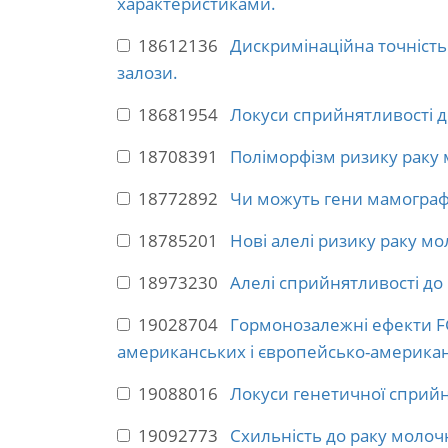
характеристиками.
18612136
Дискримінаційна точність
залози.
18681954
Локуси сприйнятливості д
18708391
Поліморфізм ризику раку 
18772892
Чи можуть гени мамографі
18785201
Нові алелі ризику раку мо
18973230
Алелі сприйнятливості до 
19028704
Гормонозалежні ефекти FG
американських і європейсько-американ
19088016
Локуси генетичної сприйн
19092773
Схильність до раку молочн