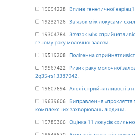
19094228
Вплив генетичної варіації
19232126
Зв'язок між локусами схил
19304784
Зв’язок між сприйнятливі
геному раку молочної залози.
19519208
Полігенна сприйнятливість
19567422
Ризик раку молочної зал
2q35-rs13387042.
19607694
Алелі сприйнятливості з н
19639606
Виправлення «прокляття п
комплексних захворювань людини.
19789366
Оцінка 11 локусів схильн
19843670
Асоціація варіантів схиль