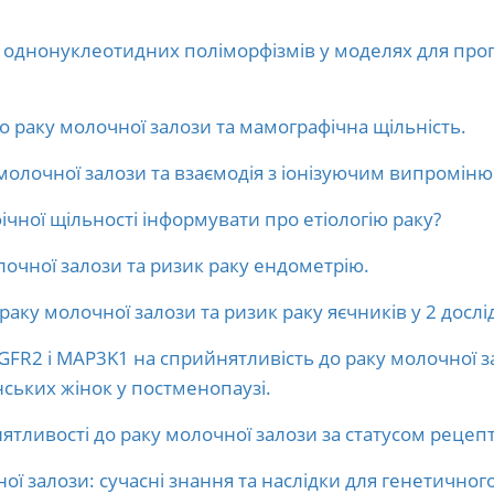
 однонуклеотидних поліморфізмів у моделях для про
о раку молочної залози та мамографічна щільність.
молочної залози та взаємодія з іонізуючим випромін
чної щільності інформувати про етіологію раку?
лочної залози та ризик раку ендометрію.
раку молочної залози та ризик раку яєчників у 2 досл
FR2 і MAP3K1 на сприйнятливість до раку молочної за
ських жінок у постменопаузі.
ятливості до раку молочної залози за статусом рецеп
ої залози: сучасні знання та наслідки для генетичног