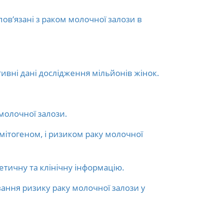
пов’язані з раком молочної залози в
тивні дані дослідження мільйонів жінок.
 молочної залози.
 мітогеном, і ризиком раку молочної
нетичну та клінічну інформацію.
вання ризику раку молочної залози у