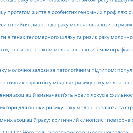
ку протягом життя в особистих геномних профілях: о
си сприйнятливості до раку молочної залози та ризик
нти в генах теломерного шляху та ризик раку молочної
ти, пов’язані з раком молочної залози, і мамографічн
раку молочної залози за патологічним підтипом: попу
енетичних варіантів у моделях ризику раку молочної з
ня асоціацій визначає п’ять нових локусів схильност
диктори для оцінки ризику раку молочної залози та стр
них асоціацій раку: критичний синопсис і повторна 
1 CD44 та його роль у розвитку раку молочної залози.