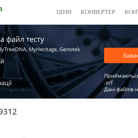
д
ЦІНИ
КОНВЕРТЕР
КОН
a файл тесту
lyTreeDNA, MyHeritage, Genotek
Зава
ий
Приймаються фа
ації
.vcf
Дані файлів н
9312