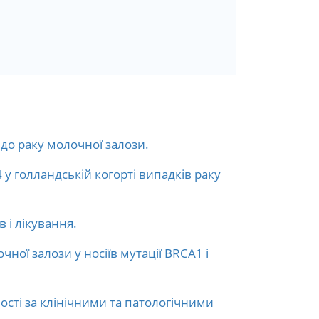
до раку молочної залози.
 у голландській когорті випадків раку
 і лікування.
чної залози у носіїв мутації BRCA1 і
ості за клінічними та патологічними