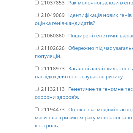
21037853
Рак молочної залози в еп
21049069
Ідентифікація нових генів
оцінка генів-кандидатів?
21060860
Поширені генетичні варіа
21102626
Обережно під час узагаль
популяцій.
21118973
Загальні алелі схильності
наслідки для прогнозування ризику.
21132113
Генетичне та геномне тес
охорони здоров’я.
21194473
Оцінка взаємодії між асоц
маси тіла з ризиком раку молочної зало
контроль.