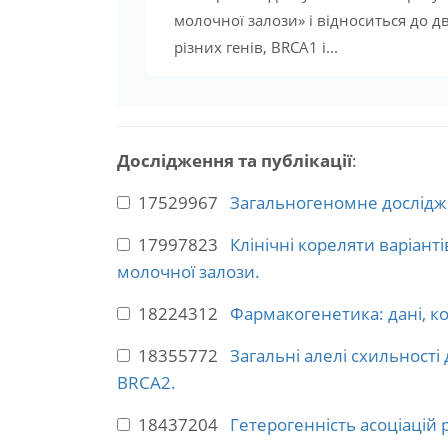
молочної залози» і відноситься до д
різних генів, BRCA1 і...
Дослідження та публікації
:
17529967
Загальногеномне дослідже
17997823
Клінічні кореляти варіант
молочної залози.
18224312
Фармакогенетика: дані, ко
18355772
Загальні алелі схильності 
BRCA2.
18437204
Гетерогенність асоціацій 