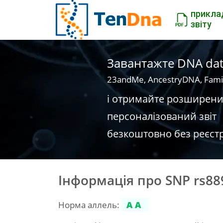
прикла
звіту
Завантажте DNA dat
23andMe, AncestryDNA, Fami
і отримайте розширен
персоналізований звіт
безкоштовно без реєстр
Інформація про SNP rs88
Норма аллель:
AA