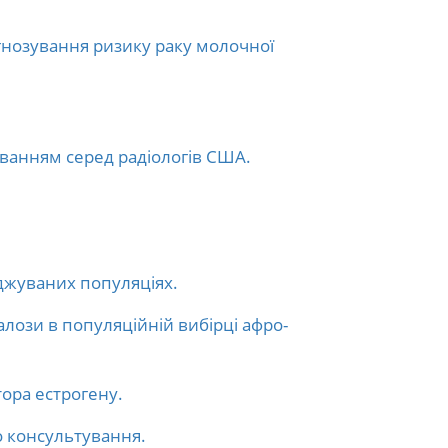
гнозування ризику раку молочної
юванням серед радіологів США.
іджуваних популяціях.
лози в популяційній вибірці афро-
тора естрогену.
о консультування.