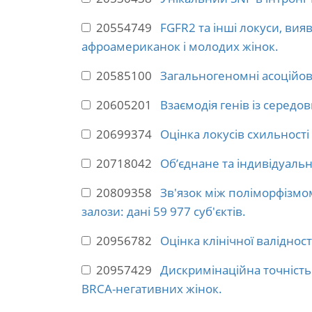
20554749
FGFR2 та інші локуси, вия
афроамериканок і молодих жінок.
20585100
Загальногеномні асоційов
20605201
Взаємодія генів із середо
20699374
Оцінка локусів схильності
20718042
Об’єднане та індивідуальн
20809358
Зв'язок між поліморфізмом
залози: дані 59 977 суб'єктів.
20956782
Оцінка клінічної валіднос
20957429
Дискримінаційна точність
BRCA-негативних жінок.