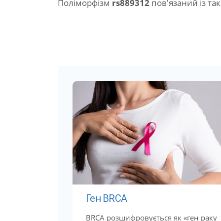
Поліморфізм
rs889312
пов'язаний із та
Ген BRCA
BRCA розшифровується як «ген раку