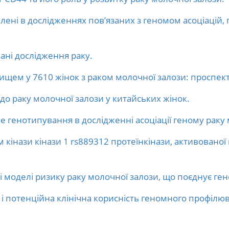
влені в дослідженнях пов’язаних з геномом асоціацій, 
ані дослідження раку.
вищем у 7610 жінок з раком молочної залози: проспек
 до раку молочної залози у китайських жінок.
е генотипування в дослідженні асоціації геному раку
 кінази кінази 1 rs889312 протеїнкінази, активованої
ті моделі ризику раку молочної залози, що поєднує ге
 і потенційна клінічна корисність геномного профілю