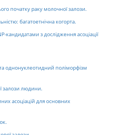
ього початку раку молочної залози.
ьністю: багатоетнічна когорта.
NP-кандидатами з дослідження асоціації
 та однонуклеотидний поліморфізм
ої залози людини.
них асоціацій для основних
ок.
ової залози.