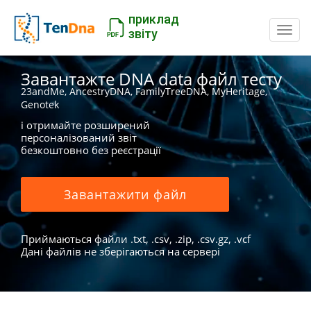
приклад
Пере
звіту
Завантажте DNA data файл тесту
23andMe, AncestryDNA, FamilyTreeDNA, MyHeritage,
Genotek
і отримайте розширений
персоналізований звіт
безкоштовно без реєстрації
Завантажити файл
Приймаються файли .txt, .csv, .zip, .csv.gz, .vcf
Дані файлів не зберігаються на сервері