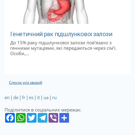
Генетичний рак підшлункової залози
До 15% раку підшлункової залози пов’язано з
генними мутаціями, які передаються через сім’ї.
Особи,...
Список усіх хвороб
en
|
de
|
fr
|
es
|
it
|
ua
|
ru
Поділитися в соціальних мережах: