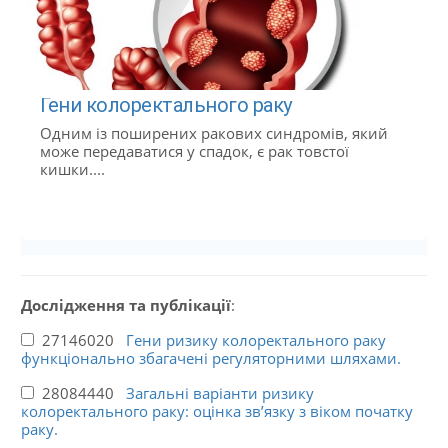
Гени колоректального раку
Одним із поширених ракових синдромів, який
може передаватися у спадок, є рак товстої
кишки....
Дослідження та публікації
:
27146020
Гени ризику колоректального раку
функціонально збагачені регуляторними шляхами.
28084440
Загальні варіанти ризику
колоректального раку: оцінка зв’язку з віком початку
раку.