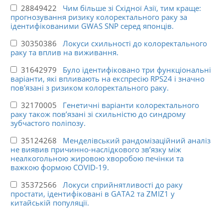
28849422
Чим більше зі Східної Азії, тим краще:
прогнозування ризику колоректального раку за
ідентифікованими GWAS SNP серед японців.
30350386
Локуси схильності до колоректального
раку та вплив на виживання.
31642979
Було ідентифіковано три функціональні
варіанти, які впливають на експресію RPS24 і значно
пов'язані з ризиком колоректального раку.
32170005
Генетичні варіанти колоректального
раку також пов’язані зі схильністю до синдрому
зубчастого поліпозу.
35124268
Менделівський рандомізаційний аналіз
не виявив причинно-наслідкового зв’язку між
неалкогольною жировою хворобою печінки та
важкою формою COVID-19.
35372566
Локуси сприйнятливості до раку
простати, ідентифіковані в GATA2 та ZMIZ1 у
китайській популяції.