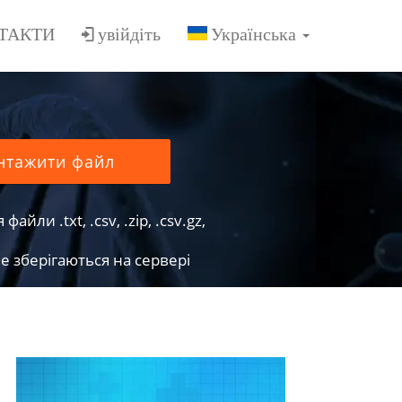
ТАКТИ
увійдіть
нтажити файл
йли .txt, .csv, .zip, .csv.gz,
е зберігаються на сервері