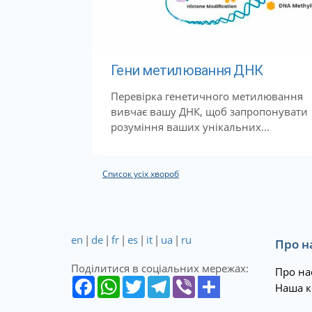
Гени метилювання ДНК
Перевірка генетичного метилювання
вивчає вашу ДНК, щоб запропонувати
розуміння ваших унікальних...
Список усіх хвороб
en
|
de
|
fr
|
es
|
it
|
ua
|
ru
Про н
Поділитися в соціальних мережах:
Про на
Наша к