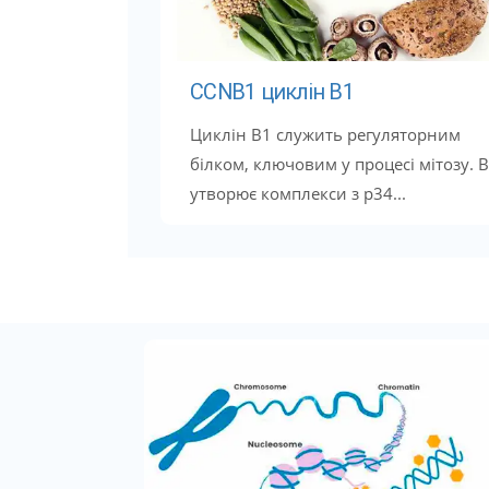
CCNB1 циклін B1
Циклін B1 служить регуляторним
білком, ключовим у процесі мітозу. В
утворює комплекси з p34...