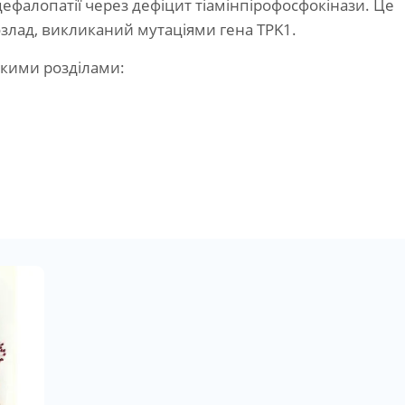
ефалопатії через дефіцит тіамінпірофосфокінази. Це
злад, викликаний мутаціями гена TPK1.
акими розділами: