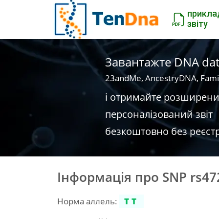
прикла
звіту
Завантажте DNA dat
23andMe, AncestryDNA, Fami
і отримайте розширен
персоналізований звіт
безкоштовно без реєстр
Інформація про SNP rs47
Норма аллель:
TT