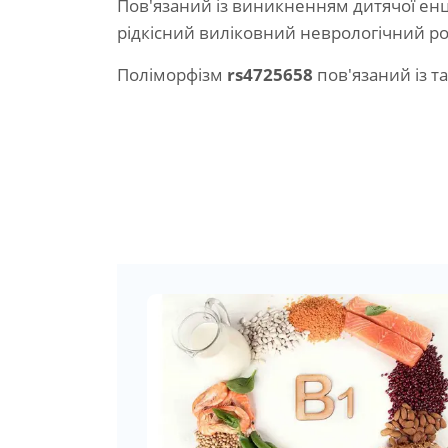
Пов'язаний із виникненням дитячої енц
рідкісний виліковний неврологічний ро
Поліморфізм
rs4725658
пов'язаний із т