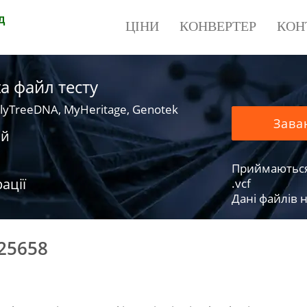
д
ЦІНИ
КОНВЕРТЕР
КОН
a файл тесту
lyTreeDNA, MyHeritage, Genotek
Зава
ий
Приймаються фа
ації
.vcf
Дані файлів н
25658