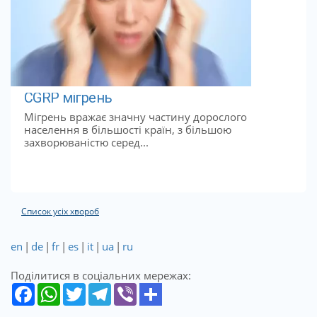
CGRP мігрень
Мігрень вражає значну частину дорослого
населення в більшості країн, з більшою
захворюваністю серед...
Список усіх хвороб
en
|
de
|
fr
|
es
|
it
|
ua
|
ru
Поділитися в соціальних мережах: