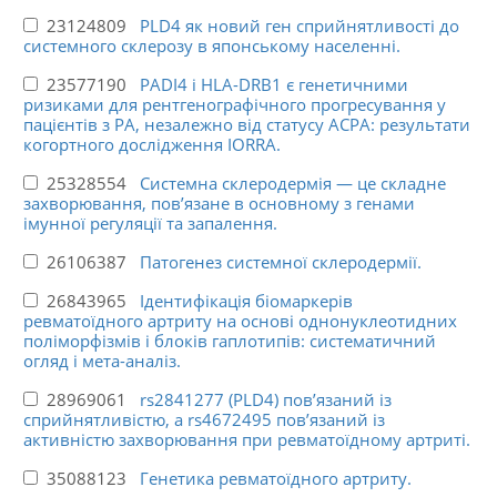
23124809
PLD4 як новий ген сприйнятливості до
системного склерозу в японському населенні.
23577190
PADI4 і HLA-DRB1 є генетичними
ризиками для рентгенографічного прогресування у
пацієнтів з РА, незалежно від статусу ACPA: результати
когортного дослідження IORRA.
25328554
Системна склеродермія — це складне
захворювання, пов’язане в основному з генами
імунної регуляції та запалення.
26106387
Патогенез системної склеродермії.
26843965
Ідентифікація біомаркерів
ревматоїдного артриту на основі однонуклеотидних
поліморфізмів і блоків гаплотипів: систематичний
огляд і мета-аналіз.
28969061
rs2841277 (PLD4) пов’язаний із
сприйнятливістю, а rs4672495 пов’язаний із
активністю захворювання при ревматоїдному артриті.
35088123
Генетика ревматоїдного артриту.