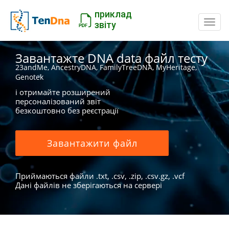
приклад
Пере
звіту
Завантажте DNA data файл тесту
23andMe, AncestryDNA, FamilyTreeDNA, MyHeritage,
Genotek
і отримайте розширений
персоналізований звіт
безкоштовно без реєстрації
Завантажити файл
Приймаються файли .txt, .csv, .zip, .csv.gz, .vcf
Дані файлів не зберігаються на сервері