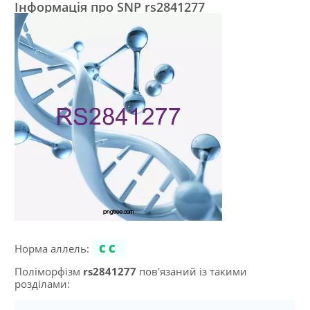
Інформація про SNP rs2841277
Норма аллель:
CC
Поліморфізм
rs2841277
пов'язаний із такими
розділами: