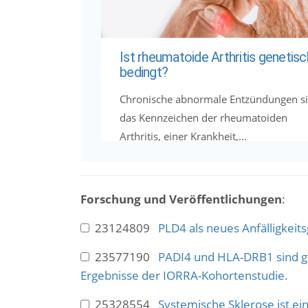
Ist rheumatoide Arthritis genetisc
bedingt?
Chronische abnormale Entzündungen s
das Kennzeichen der rheumatoiden
Arthritis, einer Krankheit,...
Forschung und Veröffentlichungen
:
23124809
PLD4 als neues Anfälligkeit
23577190
PADI4 und HLA-DRB1 sind ge
Ergebnisse der IORRA-Kohortenstudie.
25328554
Systemische Sklerose ist e