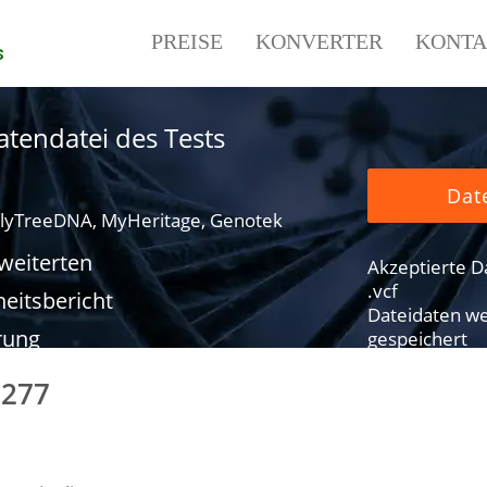
PREISE
KONVERTER
KONTA
s
tendatei des Tests
Dat
lyTreeDNA, MyHeritage, Genotek
rweiterten
Akzeptierte Dat
.vcf
eitsbericht
Dateidaten we
rung
gespeichert
1277