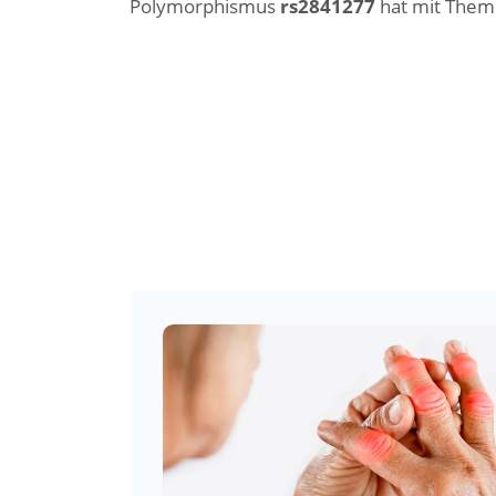
Polymorphismus
rs2841277
hat mit Them