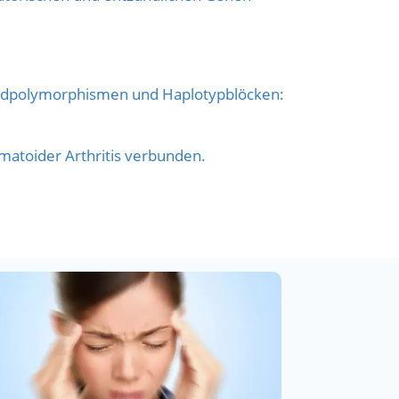
eotidpolymorphismen und Haplotypblöcken:
umatoider Arthritis verbunden.