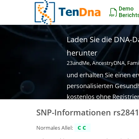
Demo
Bericht
Laden Sie die DNA-Da
herunter
23andMe, AncestryDNA, Fami
und erhalten Sie einen e
personalisierten Gesundh
kostenlos ohne Registrie
SNP-Informationen rs284
Normales Allel:
CC