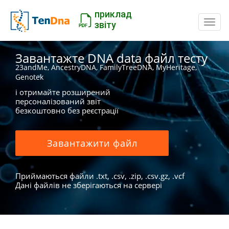
приклад
Пере
звіту
Завантажте DNA data файл тесту
23andMe, AncestryDNA, FamilyTreeDNA, MyHeritage,
Genotek
і отримайте розширений
персоналізований звіт
безкоштовно без реєстрації
Завантажити файл
Приймаються файли .txt, .csv, .zip, .csv.gz, .vcf
Дані файлів не зберігаються на сервері