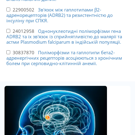
22900502
Зв'язок між гаплотипами β2-
адренорецепторів (ADRB2) та резистентністю до
інсуліну при СПКЯ.
24012958
Однонуклеотидні поліморфізми гена
ADRB2 та їх зв'язок із сприйнятливістю до малярії та
астми Plasmodium falciparum в індійській популяції.
30837870
Поліморфізми та гаплотипи бета2-
адренергічних рецепторів асоціюються з хронічним
болем при серповидно-клітинній анемії.