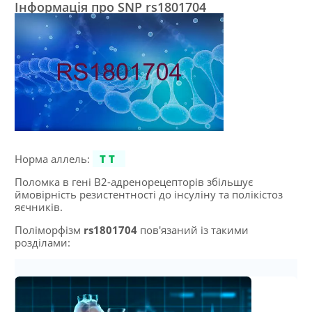
Інформація про SNP rs1801704
Норма аллель:
TT
Поломка в гені B2-адренорецепторів збільшує
ймовірність резистентності до інсуліну та полікістоз
яєчників.
Поліморфізм
rs1801704
пов'язаний із такими
розділами: