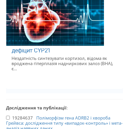
дефіцит CYP21
Нездатність синтезувати кортизол, відома як
вроджена гіперплазія надниркових залоз (ВНА),
є...
Дослідження та публікації
:
19284637
Поліморфізм гена ADRB2 і хвороба
Грейвса: дослідження типу «випадок-контроль» і мета-
аналіз наявних даних.