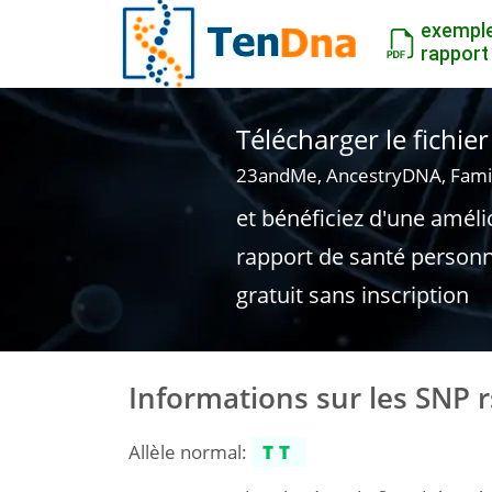
exempl
rapport
Télécharger le fichi
23andMe, AncestryDNA, Fami
et bénéficiez d'une améli
rapport de santé personn
gratuit sans inscription
Informations sur les SNP 
Allèle normal:
TT