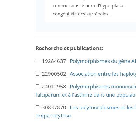
connue sous le nom d’hyperplasie
congénitale des surrénales...
Recherche et publications
:
19284637
Polymorphismes du gène ADR
22900502
Association entre les haplot
24012958
Polymorphismes mononucléot
falciparum et à l'asthme dans une populat
30837870
Les polymorphismes et les h
drépanocytose.