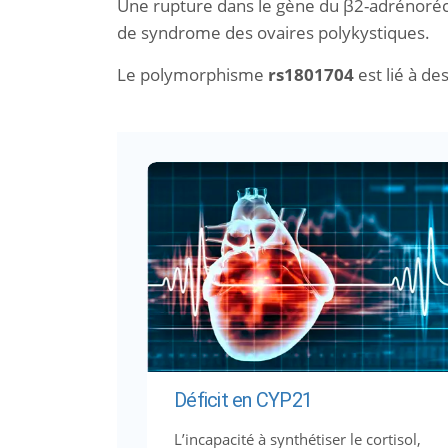
Une rupture dans le gène du β2-adrénorécep
de syndrome des ovaires polykystiques.
Le polymorphisme
rs1801704
est lié à de
Déficit en CYP21
L’incapacité à synthétiser le cortisol,