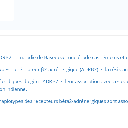
B2 et maladie de Basedow : une étude cas-témoins et u
ypes du récepteur β2-adrénergique (ADRB2) et la résistanc
idiques du gène ADRB2 et leur association avec la susce
ion indienne.
aplotypes des récepteurs bêta2-adrénergiques sont assoc