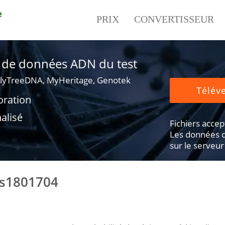
e
PRIX
CONVERTISSEUR
er de données ADN du test
lyTreeDNA, MyHeritage, Genotek
Téléve
oration
alisé
Fichiers accepté
Les données d
sur le serveur
rs1801704