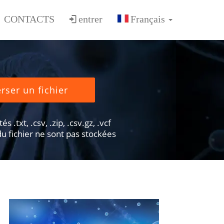
CONTACTS
entrer
rser un fichier
s .txt, .csv, .zip, .csv.gz, .vcf
u fichier ne sont pas stockées