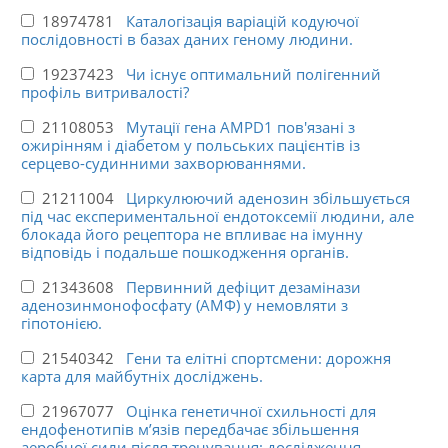
18974781
Каталогізація варіацій кодуючої
послідовності в базах даних геному людини.
19237423
Чи існує оптимальний полігенний
профіль витривалості?
21108053
Мутації гена AMPD1 пов'язані з
ожирінням і діабетом у польських пацієнтів із
серцево-судинними захворюваннями.
21211004
Циркулюючий аденозин збільшується
під час експериментальної ендотоксемії людини, але
блокада його рецептора не впливає на імунну
відповідь і подальше пошкодження органів.
21343608
Первинний дефіцит дезамінази
аденозинмонофосфату (АМФ) у немовляти з
гіпотонією.
21540342
Гени та елітні спортсмени: дорожня
карта для майбутніх досліджень.
21967077
Оцінка генетичної схильності для
ендофенотипів м’язів передбачає збільшення
аеробної сили після тренування: дослідження