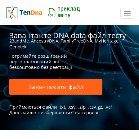
приклад
Пере
звіту
Завантажте DNA data файл тесту
23andMe, AncestryDNA, FamilyTreeDNA, MyHeritage,
Genotek
і отримайте розширений
персоналізований звіт
безкоштовно без реєстрації
Завантажити файл
Приймаються файли .txt, .csv, .zip, .csv.gz, .vcf
Дані файлів не зберігаються на сервері