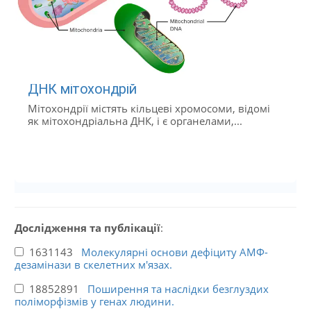
ДНК мітохондрій
Мітохондрії містять кільцеві хромосоми, відомі
як мітохондріальна ДНК, і є органелами,...
Дослідження та публікації
:
1631143
Молекулярні основи дефіциту АМФ-
дезамінази в скелетних м'язах.
18852891
Поширення та наслідки безглуздих
поліморфізмів у генах людини.