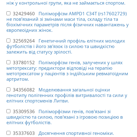
ніж у контрольної групи, яка не займається спортом.
32429460
Поліморфізм AMPD1 C34T (rs17602729)
не пов’язаний зі змінами маси тіла, складу тіла та
біохімічних параметрів після фізичних навантажень у
європеоїдних жінок.
32569264
Генетичний профіль елітних молодих
футболістів і його зв'язок із силою та швидкістю
залежить від статусу зрілості.
33780152
Поліморфізм генів, залучених у шлях
метотрексату: предиктори відповіді на терапію
метотрексатом у пацієнтів з індійським ревматоїдним
артритом.
34356082
Моделювання загальної оцінки
генотипу полігенних профілів витривалості та сили у
елітних спортсменів Литви.
35309536
Поліморфізми генів, пов'язані зі
швидкістю та силою, пов'язані з ігровою позицією в
елітних футболістів.
35337603
Досягнення спортивної геноміки.