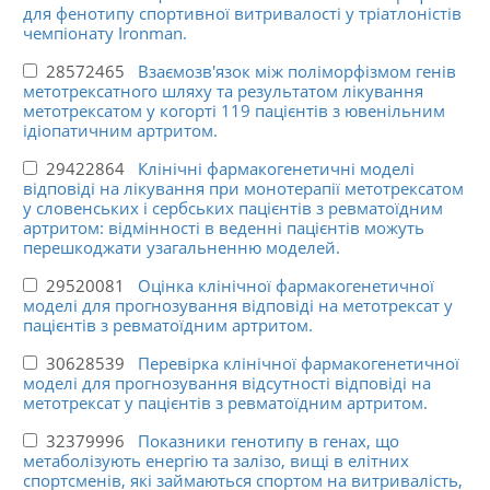
для фенотипу спортивної витривалості у тріатлоністів
чемпіонату Ironman.
28572465
Взаємозв'язок між поліморфізмом генів
метотрексатного шляху та результатом лікування
метотрексатом у когорті 119 пацієнтів з ювенільним
ідіопатичним артритом.
29422864
Клінічні фармакогенетичні моделі
відповіді на лікування при монотерапії метотрексатом
у словенських і сербських пацієнтів з ревматоїдним
артритом: відмінності в веденні пацієнтів можуть
перешкоджати узагальненню моделей.
29520081
Оцінка клінічної фармакогенетичної
моделі для прогнозування відповіді на метотрексат у
пацієнтів з ревматоїдним артритом.
30628539
Перевірка клінічної фармакогенетичної
моделі для прогнозування відсутності відповіді на
метотрексат у пацієнтів з ревматоїдним артритом.
32379996
Показники генотипу в генах, що
метаболізують енергію та залізо, вищі в елітних
спортсменів, які займаються спортом на витривалість,