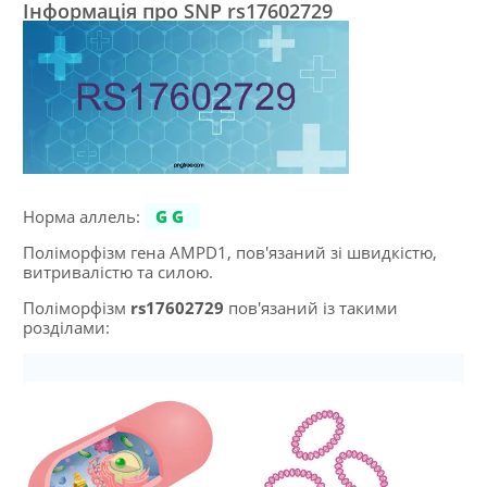
Інформація про SNP rs17602729
Норма аллель:
GG
Поліморфізм гена AMPD1, пов'язаний зі швидкістю,
витривалістю та силою.
Поліморфізм
rs17602729
пов'язаний із такими
розділами: