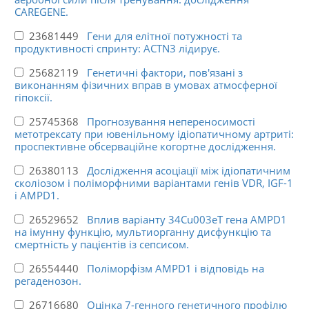
CAREGENE.
23681449
Гени для елітної потужності та
продуктивності спринту: ACTN3 лідирує.
25682119
Генетичні фактори, пов'язані з
виконанням фізичних вправ в умовах атмосферної
гіпоксії.
25745368
Прогнозування непереносимості
метотрексату при ювенільному ідіопатичному артриті:
проспективне обсерваційне когортне дослідження.
26380113
Дослідження асоціації між ідіопатичним
сколіозом і поліморфними варіантами генів VDR, IGF-1
і AMPD1.
26529652
Вплив варіанту 34Cu003eT гена AMPD1
на імунну функцію, мультиорганну дисфункцію та
смертність у пацієнтів із сепсисом.
26554440
Поліморфізм AMPD1 і відповідь на
регаденозон.
26716680
Оцінка 7-генного генетичного профілю