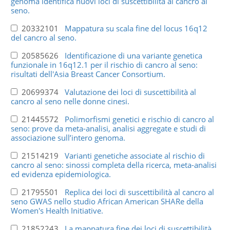
genoma identifica nuovi loci di suscettibilità al cancro al
seno.
20332101
Mappatura su scala fine del locus 16q12
del cancro al seno.
20585626
Identificazione di una variante genetica
funzionale in 16q12.1 per il rischio di cancro al seno:
risultati dell'Asia Breast Cancer Consortium.
20699374
Valutazione dei loci di suscettibilità al
cancro al seno nelle donne cinesi.
21445572
Polimorfismi genetici e rischio di cancro al
seno: prove da meta-analisi, analisi aggregate e studi di
associazione sull’intero genoma.
21514219
Varianti genetiche associate al rischio di
cancro al seno: sinossi completa della ricerca, meta-analisi
ed evidenza epidemiologica.
21795501
Replica dei loci di suscettibilità al cancro al
seno GWAS nello studio African American SHARe della
Women's Health Initiative.
21852243
La mappatura fine dei loci di suscettibilità