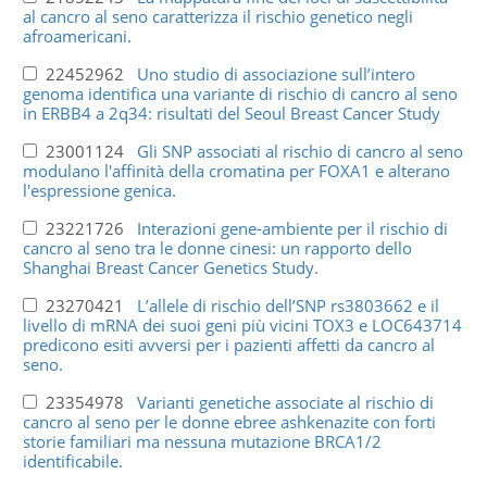
al cancro al seno caratterizza il rischio genetico negli
afroamericani.
22452962
Uno studio di associazione sull’intero
genoma identifica una variante di rischio di cancro al seno
in ERBB4 a 2q34: risultati del Seoul Breast Cancer Study
23001124
Gli SNP associati al rischio di cancro al seno
modulano l'affinità della cromatina per FOXA1 e alterano
l'espressione genica.
23221726
Interazioni gene-ambiente per il rischio di
cancro al seno tra le donne cinesi: un rapporto dello
Shanghai Breast Cancer Genetics Study.
23270421
L’allele di rischio dell’SNP rs3803662 e il
livello di mRNA dei suoi geni più vicini TOX3 e LOC643714
predicono esiti avversi per i pazienti affetti da cancro al
seno.
23354978
Varianti genetiche associate al rischio di
cancro al seno per le donne ebree ashkenazite con forti
storie familiari ma nessuna mutazione BRCA1/2
identificabile.