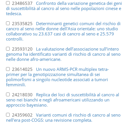
23486537
Confronto della variazione genetica dei geni
di suscettibilità al cancro al seno nelle popolazioni cinese e
tedesca.
23535825
Determinanti genetici comuni del rischio di
cancro al seno nelle donne dell'Asia orientale: uno studio
collaborativo su 23.637 casi di cancro al seno e 25.579
controlli.
23593120
La valutazione dell’associazione sull’intero
genoma ha identificato varianti di rischio di cancro al seno
nelle donne afro-americane.
23614025
Un nuovo ARMS-PCR multiplex tetra-
primer per la genotipizzazione simultanea di sei
polimorfismi a singolo nucleotide associati a tumori
femminili.
24218030
Replica dei loci di suscettibilità al cancro al
seno nei bianchi e negli afroamericani utilizzando un
approccio bayesiano.
24359602
Varianti comuni di rischio di cancro al seno
nell'era post-COGS: una revisione completa.