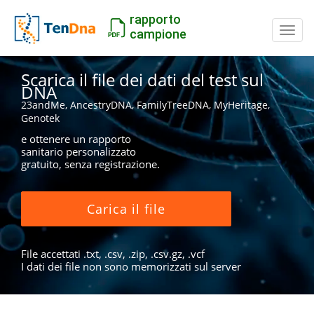
rapporto
Inter
campione
Scarica il file dei dati del test sul
DNA
23andMe, AncestryDNA, FamilyTreeDNA, MyHeritage,
Genotek
e ottenere un rapporto
sanitario personalizzato
gratuito, senza registrazione.
Carica il file
File accettati .txt, .csv, .zip, .csv.gz, .vcf
I dati dei file non sono memorizzati sul server