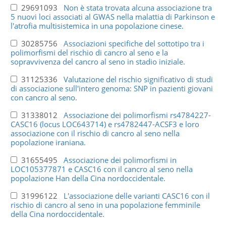
29691093
Non è stata trovata alcuna associazione tra
5 nuovi loci associati al GWAS nella malattia di Parkinson e
l'atrofia multisistemica in una popolazione cinese.
30285756
Associazioni specifiche del sottotipo tra i
polimorfismi del rischio di cancro al seno e la
sopravvivenza del cancro al seno in stadio iniziale.
31125336
Valutazione del rischio significativo di studi
di associazione sull'intero genoma: SNP in pazienti giovani
con cancro al seno.
31338012
Associazione dei polimorfismi rs4784227-
CASC16 (locus LOC643714) e rs4782447-ACSF3 e loro
associazione con il rischio di cancro al seno nella
popolazione iraniana.
31655495
Associazione dei polimorfismi in
LOC105377871 e CASC16 con il cancro al seno nella
popolazione Han della Cina nordoccidentale.
31996122
L'associazione delle varianti CASC16 con il
rischio di cancro al seno in una popolazione femminile
della Cina nordoccidentale.