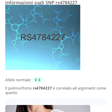
Informazioni sugli SNP rs4784227
Allele normale:
CC
Il polimorfismo
rs4784227
è correlato ad argomenti come
questo: