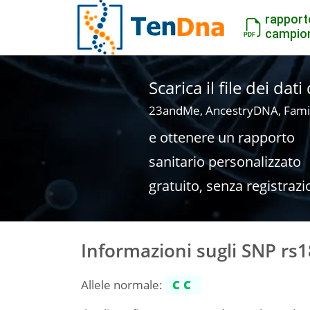
rapport
campio
Scarica il file dei dat
23andMe, AncestryDNA, Fami
e ottenere un rapporto
sanitario personalizzato
gratuito, senza registrazi
Informazioni sugli SNP rs
Allele normale:
CC