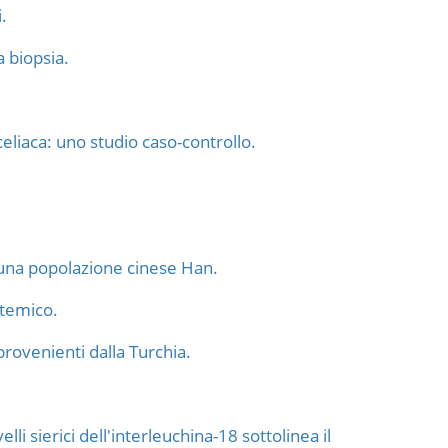
.
a biopsia.
celiaca: uno studio caso-controllo.
n una popolazione cinese Han.
stemico.
provenienti dalla Turchia.
li sierici dell'interleuchina-18 sottolinea il