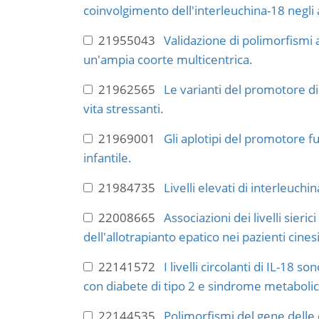
coinvolgimento dell'interleuchina-18 negli 
21955043
Validazione di polimorfismi a
un'ampia coorte multicentrica.
21962565
Le varianti del promotore di
vita stressanti.
21969001
Gli aplotipi del promotore fu
infantile.
21984735
Livelli elevati di interleuch
22008665
Associazioni dei livelli sier
dell'allotrapianto epatico nei pazienti cines
22141572
I livelli circolanti di IL-18
con diabete di tipo 2 e sindrome metabolic
22144535
Polimorfismi del gene delle c