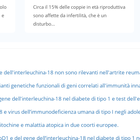
uolo
Circa il 15% delle coppie in età riproduttiva
 e
sono affette da infertilità, che è un
disturbo...
 dell'interleuchina-18 non sono rilevanti nell'artrite reum
ianti genetiche funzionali di geni correlati all'immunità inna
gene dell'interleuchina-18 nel diabete di tipo 1 e test dell
8 e virus dell’immunodeficienza umana di tipo I negli adoles
citochine e malattia atopica in due coorti europee.
1 e del gene dell’interleuchina-18 nel diabete di tipo 1 n