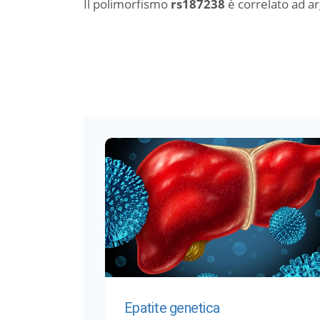
Il polimorfismo
rs187238
è correlato ad 
Epatite genetica