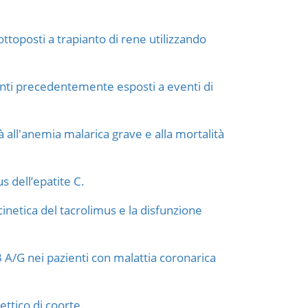
ottoposti a trapianto di rene utilizzando
ienti precedentemente esposti a eventi di
à all'anemia malarica grave e alla mortalità
s dell’epatite C.
cinetica del tacrolimus e la disfunzione
83 A/G nei pazienti con malattia coronarica
ettico di coorte.