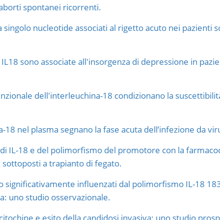
aborti spontanei ricorrenti.
 singolo nucleotide associati al rigetto acuto nei pazienti s
 IL18 sono associate all'insorgenza di depressione in paz
nzionale dell'interleuchina-18 condizionano la suscettibilit
ina-18 nel plasma segnano la fase acuta dell’infezione da viru
ici di IL-18 e del polimorfismo del promotore con la farmaco
i sottoposti a trapianto di fegato.
 sono significativamente influenzati dal polimorfismo IL-18 1
a: uno studio osservazionale.
itochine e esito della candidosi invasiva: uno studio prosp