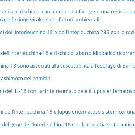
enetica e rischio di carcinoma nasofaringeo: una revisione 
 infezione virale e altri fattori ambientali.
i dell'interleuchina-18 e dell'interleuchina-28B con la reci
ell’interleuchina-18 e rischio di aborto idiopatico ricorre
uchina-18 sono associati alla suscettibilità all'esofago di B
i Hashimoto nei bambini.
i dell'IL-18 con l'artrite reumatoide e il lupus eritematoso
i dell'interleuchina-18 e lupus eritematoso sistemico: una
del gene dell'interleuchina 18 con la malattia sintomatica de