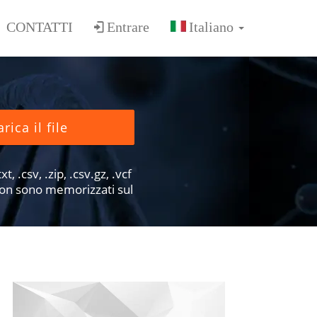
CONTATTI
Entrare
rica il file
xt, .csv, .zip, .csv.gz, .vcf
e non sono memorizzati sul