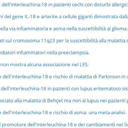
 dell'interleuchina-18 in pazienti cechi con disturbi allergici
 del gene IL-18 e arterite a cellule giganti dimostrata dall
ella via infiammatoria e asma nella suscettibilità al glioma.
ti sul cromosoma 11q23 per la suscettibilità alla malattia 
ediatori infiammatori nella preeclampsia.
non mostra alcuna associazione nel LES.
ell'interleuchina-18 e rischio di malattia di Parkinson i
ell'interleuchina-18 in pazienti con lupus eritematoso si
ociato alla malattia di Behçet ma non al lupus nei pazienti 
ell'interleuchina-18 e rischio di asma: una meta-analisi.
l promotore dell'interleuchina-18 e dei cambiamenti nei livel