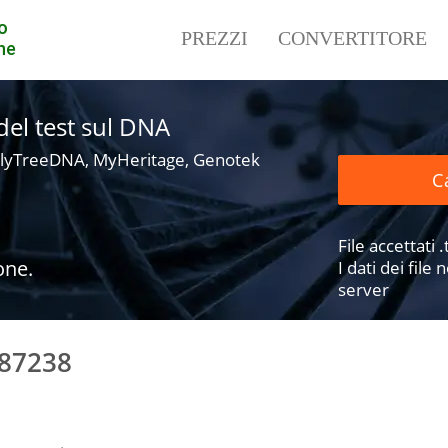
o
PREZZI
CONVERTITORE
ne
i del test sul DNA
lyTreeDNA, MyHeritage, Genotek
Ca
File accettati .t
one.
I dati dei fil
server
187238