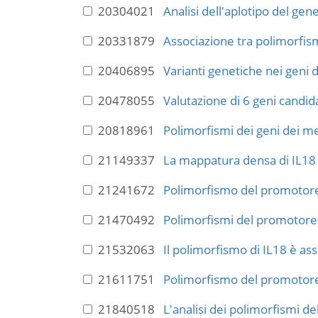
20304021
Analisi dell'aplotipo del gene
20331879
Associazione tra polimorfismi
20406895
Varianti genetiche nei geni d
20478055
Valutazione di 6 geni candida
20818961
Polimorfismi dei geni dei m
21149337
La mappatura densa di IL18 
21241672
Polimorfismo del promotore d
21470492
Polimorfismi del promotore d
21532063
Il polimorfismo di IL18 è ass
21611751
Polimorfismo del promotore d
21840518
L'analisi dei polimorfismi de