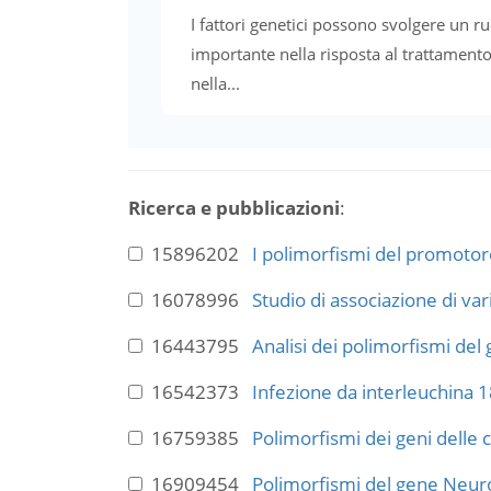
I fattori genetici possono svolgere un r
importante nella risposta al trattamento
nella...
Ricerca e pubblicazioni
:
15896202
I polimorfismi del promotore
16078996
Studio di associazione di var
16443795
Analisi dei polimorfismi del 
16542373
Infezione da interleuchina 1
16759385
Polimorfismi dei geni delle 
16909454
Polimorfismi del gene NeuroD