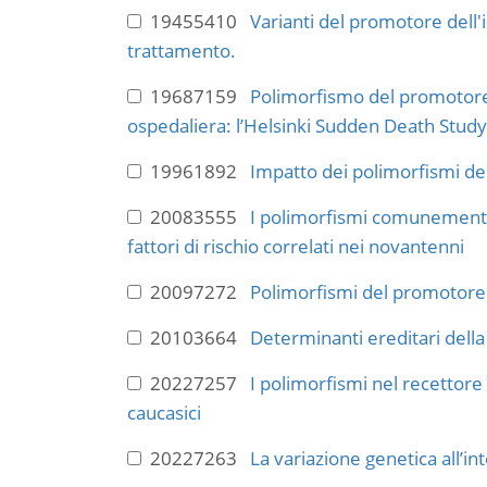
19455410
Varianti del promotore dell'
trattamento.
19687159
Polimorfismo del promotore 
ospedaliera: l’Helsinki Sudden Death Study
19961892
Impatto dei polimorfismi dell
20083555
I polimorfismi comunemente s
fattori di rischio correlati nei novantenni
20097272
Polimorfismi del promotore d
20103664
Determinanti ereditari della
20227257
I polimorfismi nel recettore 
caucasici
20227263
La variazione genetica all’inte