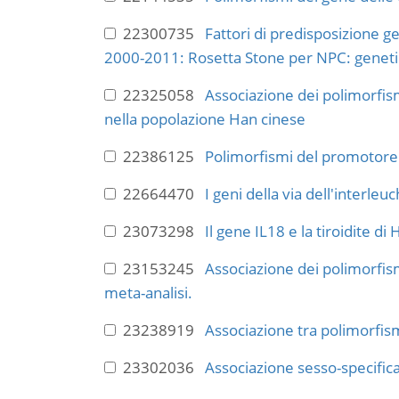
22300735
Fattori di predisposizione g
2000-2011: Rosetta Stone per NPC: genetica,
22325058
Associazione dei polimorfism
nella popolazione Han cinese
22386125
Polimorfismi del promotore d
22664470
I geni della via dell'interle
23073298
Il gene IL18 e la tiroidite d
23153245
Associazione dei polimorfism
meta-analisi.
23238919
Associazione tra polimorfism
23302036
Associazione sesso-specifica 