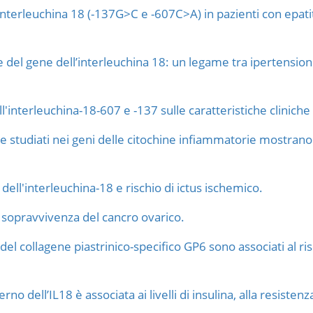
interleuchina 18 (-137G>C e -607C>A) in pazienti con epatit
del gene dell’interleuchina 18: un legame tra ipertensio
'interleuchina-18-607 e -137 sulle caratteristiche cliniche 
tudiati nei geni delle citochine infiammatorie mostrano so
ell'interleuchina-18 e rischio di ictus ischemico.
 sopravvivenza del cancro ovarico.
del collagene piastrinico-specifico GP6 sono associati al ri
rno dell’IL18 è associata ai livelli di insulina, alla resistenz