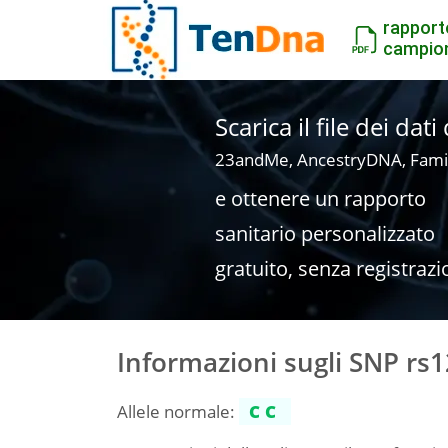
rapport
campio
Scarica il file dei dat
23andMe, AncestryDNA, Fami
e ottenere un rapporto
sanitario personalizzato
gratuito, senza registrazi
Informazioni sugli SNP rs
Allele normale:
CC