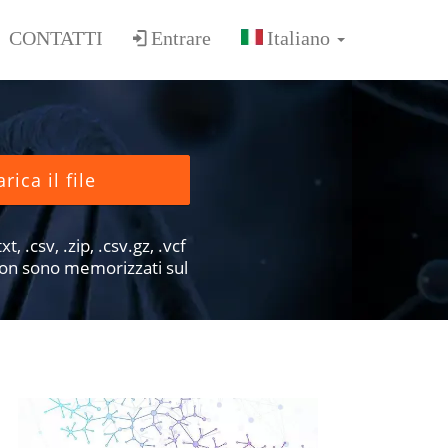
CONTATTI
Entrare
rica il file
xt, .csv, .zip, .csv.gz, .vcf
e non sono memorizzati sul