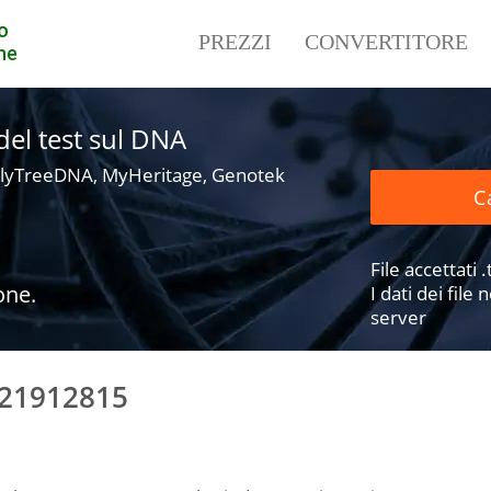
o
PREZZI
CONVERTITORE
ne
i del test sul DNA
lyTreeDNA, MyHeritage, Genotek
Ca
File accettati .t
one.
I dati dei fil
server
121912815