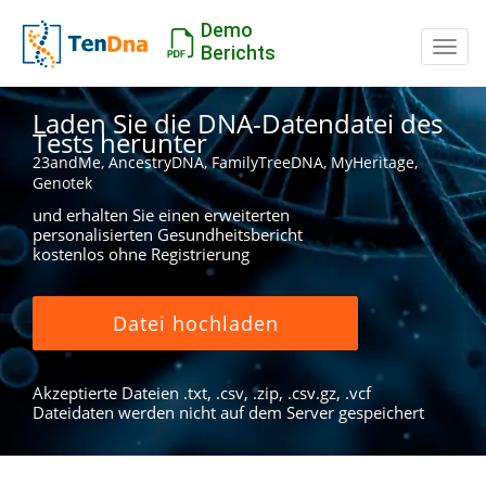
Demo
Schal
Berichts
Laden Sie die DNA-Datendatei des
Tests herunter
23andMe, AncestryDNA, FamilyTreeDNA, MyHeritage,
Genotek
und erhalten Sie einen erweiterten
personalisierten Gesundheitsbericht
kostenlos ohne Registrierung
Datei hochladen
Akzeptierte Dateien .txt, .csv, .zip, .csv.gz, .vcf
Dateidaten werden nicht auf dem Server gespeichert