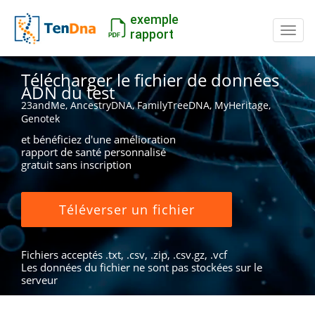
exemple
Inter
rapport
Télécharger le fichier de données
ADN du test
23andMe, AncestryDNA, FamilyTreeDNA, MyHeritage,
Genotek
et bénéficiez d'une amélioration
rapport de santé personnalisé
gratuit sans inscription
Téléverser un fichier
Fichiers acceptés .txt, .csv, .zip, .csv.gz, .vcf
Les données du fichier ne sont pas stockées sur le
serveur