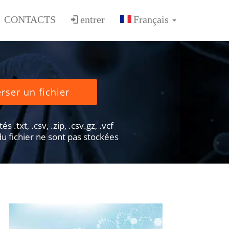
CONTACTS
entrer
rser un fichier
s .txt, .csv, .zip, .csv.gz, .vcf
u fichier ne sont pas stockées