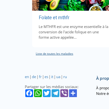
Folate et mthfr
Le MTHFR est une enzyme essentielle à la
conversion de l'acide folique en une
forme active appelée...
Liste de toutes les maladies
en
|
de
|
fr
|
es
|
it
|
ua
|
ru
À prop
Partager sur les médias sociaux:
À propo
Notre é