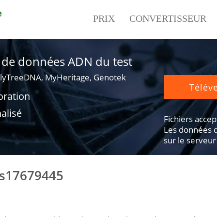
e
PRIX
CONVERTISSEUR
er de données ADN du test
lyTreeDNA, MyHeritage, Genotek
Téléve
oration
alisé
Fichiers accepté
Les données d
sur le serveur
rs17679445