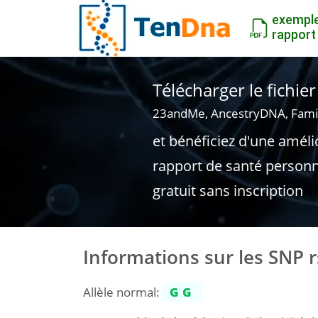
exempl
rapport
Télécharger le fichi
23andMe, AncestryDNA, Fami
et bénéficiez d'une améli
rapport de santé personn
gratuit sans inscription
Informations sur les SNP 
Allèle normal:
GG