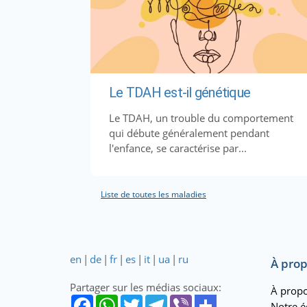
Le TDAH est-il génétique
Le TDAH, un trouble du comportement
qui débute généralement pendant
l'enfance, se caractérise par...
Liste de toutes les maladies
en
|
de
|
fr
|
es
|
it
|
ua
|
ru
À prop
Partager sur les médias sociaux:
À propo
Notre é