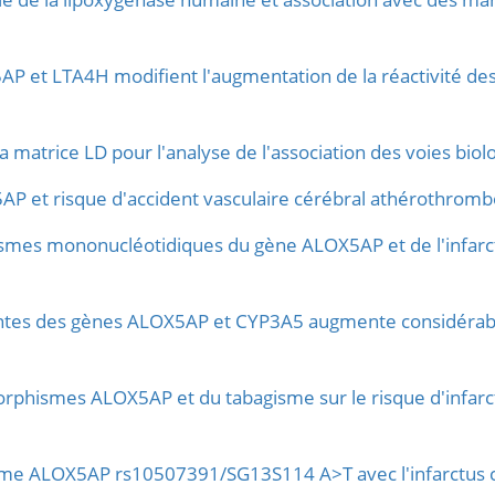
 et LTA4H modifient l'augmentation de la réactivité des 
 matrice LD pour l'analyse de l'association des voies biol
P et risque d'accident vasculaire cérébral athérothrombo
smes mononucléotidiques du gène ALOX5AP et de l'infarct
iantes des gènes ALOX5AP et CYP3A5 augmente considérabl
orphismes ALOX5AP et du tabagisme sur le risque d'infarc
me ALOX5AP rs10507391/SG13S114 A>T avec l'infarctus cér