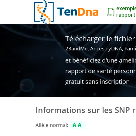
exempl
rapport
Télécharger le fichi
23andMe, AncestryDNA, Fami
et bénéficiez d'une améli
rapport de santé personn
gratuit sans inscription
Informations sur les SNP 
Allèle normal:
AA