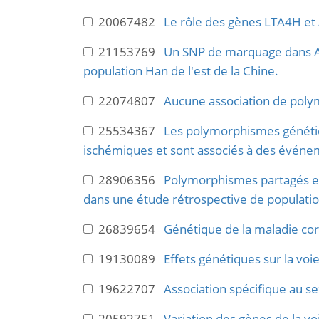
20067482
Le rôle des gènes LTA4H et 
21153769
Un SNP de marquage dans ALO
population Han de l'est de la Chine.
22074807
Aucune association de polym
25534367
Les polymorphismes génétiq
ischémiques et sont associés à des événe
28906356
Polymorphismes partagés et
dans une étude rétrospective de populatio
26839654
Génétique de la maladie cor
19130089
Effets génétiques sur la voi
19622707
Association spécifique au se
20592751
Variation des gènes de la v