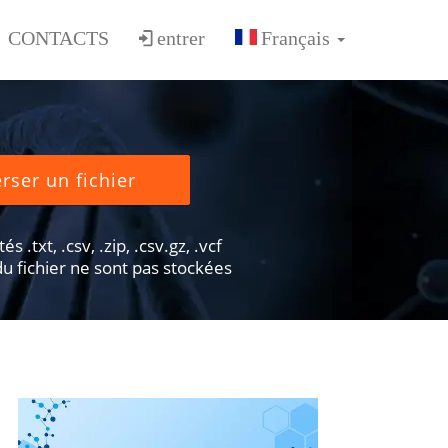
CONTACTS
entrer
rser un fichier
s .txt, .csv, .zip, .csv.gz, .vcf
u fichier ne sont pas stockées