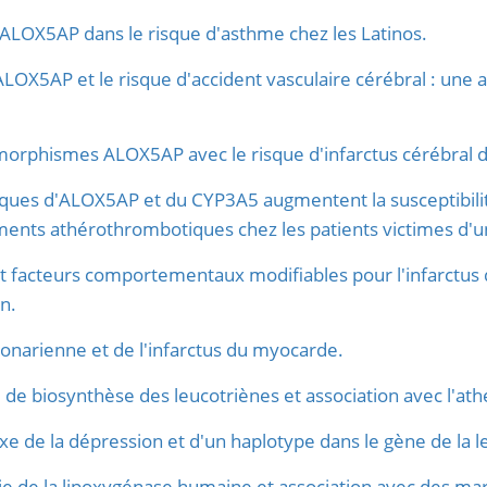
ALOX5AP dans le risque d'asthme chez les Latinos.
X5AP et le risque d'accident vasculaire cérébral : une a
orphismes ALOX5AP avec le risque d'infarctus cérébral d
ues d'ALOX5AP et du CYP3A5 augmentent la susceptibilité
ments athérothrombotiques chez les patients victimes d'u
 facteurs comportementaux modifiables pour l'infarctus
n.
onarienne et de l'infarctus du myocarde.
e de biosynthèse des leucotriènes et association avec l'at
xe de la dépression et d'un haplotype dans le gène de la 
oie de la lipoxygénase humaine et association avec des ma