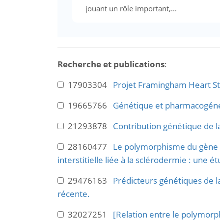
jouant un rôle important,...
Recherche et publications
:
17903304
Projet Framingham Heart Stu
19665766
Génétique et pharmacogénét
21293878
Contribution génétique de l
28160477
Le polymorphisme du gène de
interstitielle liée à la sclérodermie : une
29476163
Prédicteurs génétiques de la
récente.
32027251
[Relation entre le polymorp