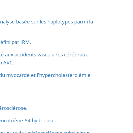
nalyse basée sur les haplotypes parmi la
éfini par IRM.
 aux accidents vasculaires cérébraux
n AVC.
 du myocarde et l'hypercholestérolémie
hérosclérose.
leucotriène A4 hydrolase.
rqueurs de l'athérosclérose subclinique