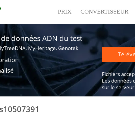
e
PRIX
CONVERTISSEUR
er de données ADN du test
lyTreeDNA, MyHeritage, Genotek
Téléve
oration
alisé
Fichiers accepté
Les données d
sur le serveur
rs10507391