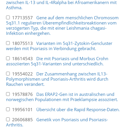
zwischen IL-13 und IL-4Ralpha bei Afroamerikanern mit
Asthma.
17713557
Gene auf dem menschlichen Chromosom
5q31.1 regulieren Überempfindlichkeitsreaktionen vom
verzögerten Typ, die mit einer Leishmania chagasi-
Infektion einhergehen.
18075513
Varianten im 5q31-Zytokin-Gencluster
werden mit Psoriasis in Verbindung gebracht.
18614543
Die mit Psoriasis und Morbus Crohn
assoziierten 5q31-Varianten sind unterschiedlich.
19554022
Der Zusammenhang zwischen IL13-
Polymorphismen und Psoriasis-Arthritis wird durch
Rauchen verändert.
19578876
Das ERAP2-Gen ist in australischen und
norwegischen Populationen mit Präeklampsie assoziiert.
19956101
Übersicht über die Rapid Response-Daten.
20606885
Genetik von Psoriasis und Psoriasis-
Arthritis.