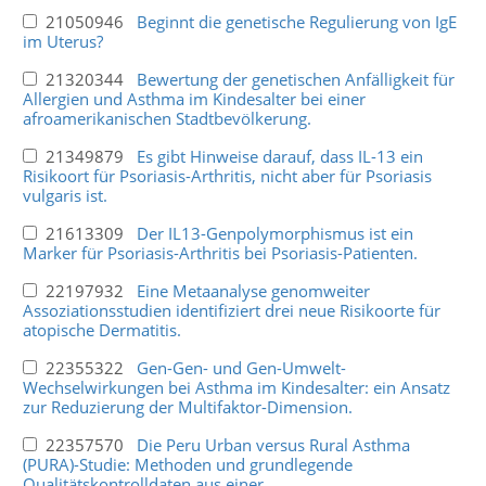
21050946
Beginnt die genetische Regulierung von IgE
im Uterus?
21320344
Bewertung der genetischen Anfälligkeit für
Allergien und Asthma im Kindesalter bei einer
afroamerikanischen Stadtbevölkerung.
21349879
Es gibt Hinweise darauf, dass IL-13 ein
Risikoort für Psoriasis-Arthritis, nicht aber für Psoriasis
vulgaris ist.
21613309
Der IL13-Genpolymorphismus ist ein
Marker für Psoriasis-Arthritis bei Psoriasis-Patienten.
22197932
Eine Metaanalyse genomweiter
Assoziationsstudien identifiziert drei neue Risikoorte für
atopische Dermatitis.
22355322
Gen-Gen- und Gen-Umwelt-
Wechselwirkungen bei Asthma im Kindesalter: ein Ansatz
zur Reduzierung der Multifaktor-Dimension.
22357570
Die Peru Urban versus Rural Asthma
(PURA)-Studie: Methoden und grundlegende
Qualitätskontrolldaten aus einer