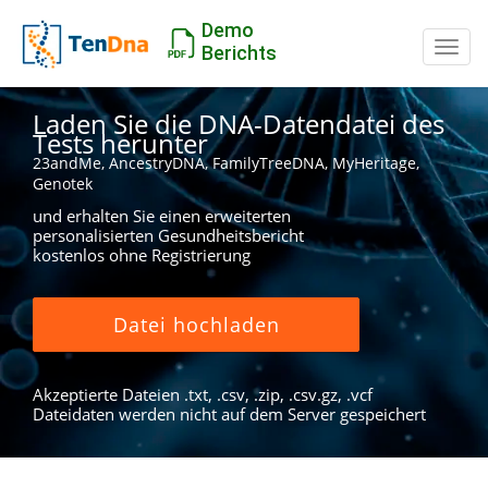
Demo
Schal
Berichts
Laden Sie die DNA-Datendatei des
Tests herunter
23andMe, AncestryDNA, FamilyTreeDNA, MyHeritage,
Genotek
und erhalten Sie einen erweiterten
personalisierten Gesundheitsbericht
kostenlos ohne Registrierung
Datei hochladen
Akzeptierte Dateien .txt, .csv, .zip, .csv.gz, .vcf
Dateidaten werden nicht auf dem Server gespeichert