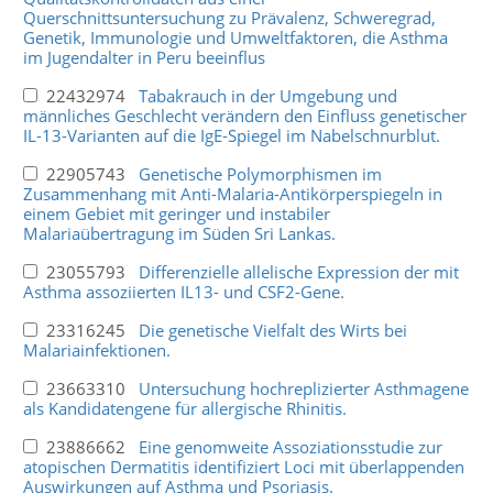
Querschnittsuntersuchung zu Prävalenz, Schweregrad,
Genetik, Immunologie und Umweltfaktoren, die Asthma
im Jugendalter in Peru beeinflus
22432974
Tabakrauch in der Umgebung und
männliches Geschlecht verändern den Einfluss genetischer
IL-13-Varianten auf die IgE-Spiegel im Nabelschnurblut.
22905743
Genetische Polymorphismen im
Zusammenhang mit Anti-Malaria-Antikörperspiegeln in
einem Gebiet mit geringer und instabiler
Malariaübertragung im Süden Sri Lankas.
23055793
Differenzielle allelische Expression der mit
Asthma assoziierten IL13- und CSF2-Gene.
23316245
Die genetische Vielfalt des Wirts bei
Malariainfektionen.
23663310
Untersuchung hochreplizierter Asthmagene
als Kandidatengene für allergische Rhinitis.
23886662
Eine genomweite Assoziationsstudie zur
atopischen Dermatitis identifiziert Loci mit überlappenden
Auswirkungen auf Asthma und Psoriasis.