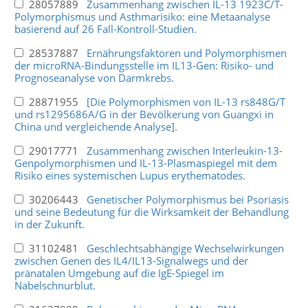
28057889
Zusammenhang zwischen IL-13 1923C/T-
Polymorphismus und Asthmarisiko: eine Metaanalyse
basierend auf 26 Fall-Kontroll-Studien.
28537887
Ernährungsfaktoren und Polymorphismen
der microRNA-Bindungsstelle im IL13-Gen: Risiko- und
Prognoseanalyse von Darmkrebs.
28871955
[Die Polymorphismen von IL-13 rs848G/T
und rs1295686A/G in der Bevölkerung von Guangxi in
China und vergleichende Analyse].
29017771
Zusammenhang zwischen Interleukin-13-
Genpolymorphismen und IL-13-Plasmaspiegel mit dem
Risiko eines systemischen Lupus erythematodes.
30206443
Genetischer Polymorphismus bei Psoriasis
und seine Bedeutung für die Wirksamkeit der Behandlung
in der Zukunft.
31102481
Geschlechtsabhängige Wechselwirkungen
zwischen Genen des IL4/IL13-Signalwegs und der
pränatalen Umgebung auf die IgE-Spiegel im
Nabelschnurblut.